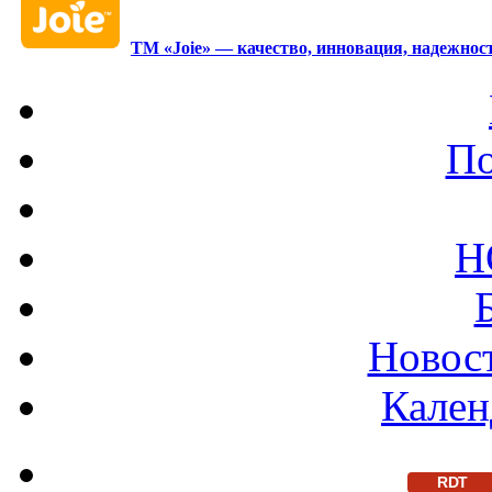
ТМ «Joie» — качество, инновация, надежност
По
Н
Новост
Кален
RDT