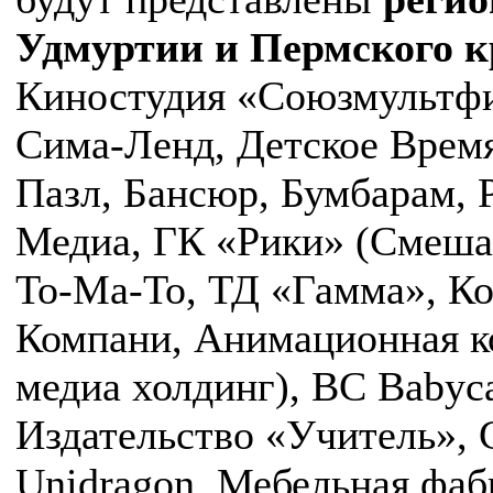
Удмуртии и Пермского к
Киностудия «Cоюзмультф
Сима-Ленд, Детское Время
Пазл, Бансюр, Бумбарам, 
Медиа, ГК «Рики» (Смеша
То-Ма-То, ТД «Гамма», К
Компани, Анимационная к
медиа холдинг), BС Babyc
Издательство «Учитель», 
Unidragon, Мебельная фаб