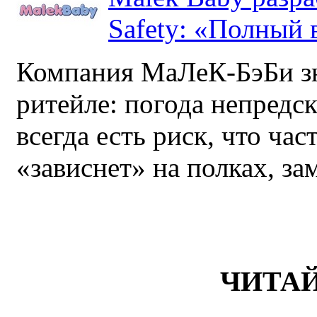
Safety: «Полный в
Компания МаЛеК-БэБи зн
ритейле: погода непредс
всегда есть риск, что ча
«зависнет» на полках, за
ЧИТА