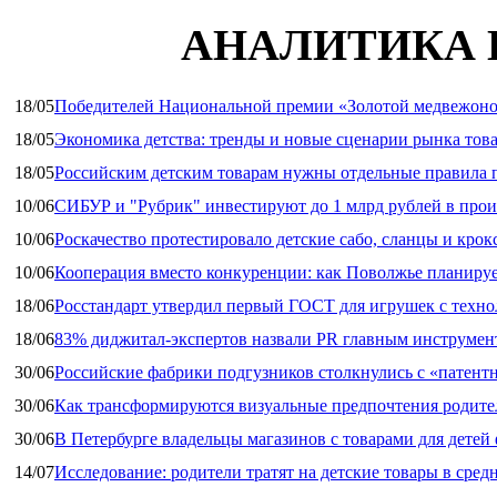
АНАЛИТИКА 
18/05
Победителей Национальной премии «Золотой медвежоно
18/05
Экономика детства: тренды и новые сценарии рынка това
18/05
Российским детским товарам нужны отдельные правила 
10/06
СИБУР и "Рубрик" инвестируют до 1 млрд рублей в прои
10/06
Роскачество протестировало детские сабо, сланцы и крок
10/06
Кооперация вместо конкуренции: как Поволжье планируе
18/06
Росстандарт утвердил первый ГОСТ для игрушек с техн
18/06
83% диджитал‑экспертов назвали PR главным инструмен
30/06
Российские фабрики подгузников столкнулись с «патен
30/06
Как трансформируются визуальные предпочтения родител
30/06
В Петербурге владельцы магазинов с товарами для дете
14/07
Исследование: родители тратят на детские товары в средн