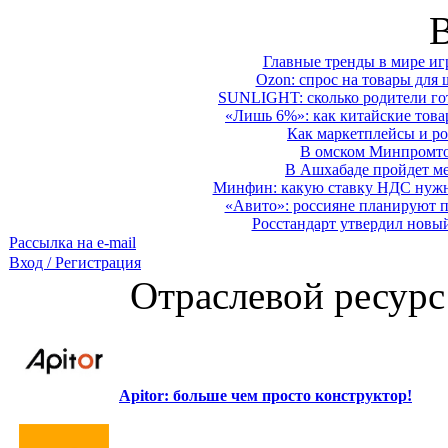
Главные тренды в мире иг
Ozon: спрос на товары для 
SUNLIGHT: сколько родители гот
«Лишь 6%»: как китайские това
Как маркетплейсы и ро
В омском Минпромтор
В Ашхабаде пройдет ме
Минфин: какую ставку НДС нужно
«Авито»: россияне планируют по
Росстандарт утвердил новы
Рассылка на e-mail
Вход / Регистрация
Отраслевой ресурс
Apitor: больше чем просто конструктор!