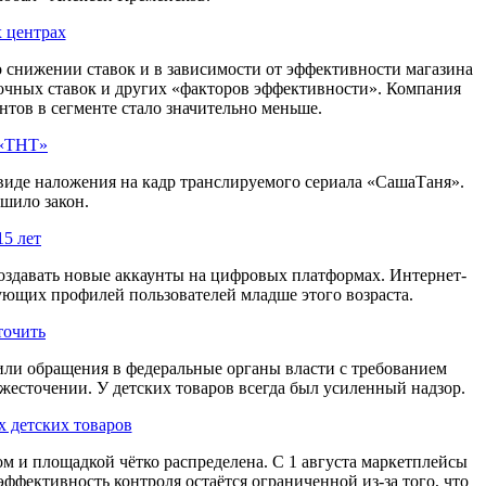
х центрах
о снижении ставок и в зависимости от эффективности магазина
очных ставок и других «факторов эффективности». Компания
тов в сегменте стало значительно меньше.
 «ТНТ»
 виде наложения на кадр транслируемого сериала «СашаТаня».
шило закон.
15 лет
создавать новые аккаунты на цифровых платформах. Интернет-
ующих профилей пользователей младше этого возраста.
точить
ли обращения в федеральные органы власти с требованием
жесточении. У детских товаров всегда был усиленный надзор.
 детских товаров
ом и площадкой чётко распределена. С 1 августа маркетплейсы
ффективность контроля остаётся ограниченной из-за того, что