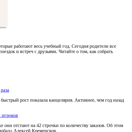
017574
торые работают весь учебный год. Сегодня родители все
оездок и встреч с друзьями. Читайте о том, как собрать
 раза
быстрый рост показала канцелярия. Активнее, чем год назад
х игроков
 они отстают на 42 строчки по количеству заказов. Об этом
лобал» Алексей Кременсков.