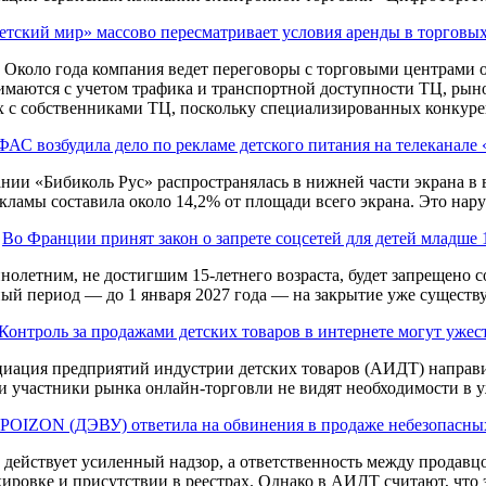
етский мир» массово пересматривает условия аренды в торговы
. Около года компания ведет переговоры с торговыми центрами 
нимаются с учетом трафика и транспортной доступности ТЦ, рын
 с собственниками ТЦ, поскольку специализированных конкурен
ФАС возбудила дело по рекламе детского питания на телеканале
нии «Бибиколь Рус» распространялась в нижней части экрана в
кламы составила около 14,2% от площади всего экрана. Это нару
Во Франции принят закон о запрете соцсетей для детей младше 
ннолетним, не достигшим 15-летнего возраста, будет запрещено 
й период — до 1 января 2027 года — на закрытие уже существ
Контроль за продажами детских товаров в интернете могут ужес
иация предприятий индустрии детских товаров (АИДТ) направи
и участники рынка онлайн-торговли не видят необходимости в у
POIZON (ДЭВУ) ответила на обвинения в продаже небезопасных
е действует усиленный надзор, а ответственность между продавц
кировке и присутствии в реестрах. Однако в АИДТ считают, что э