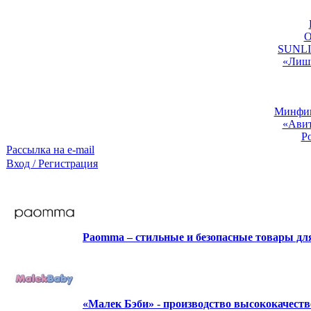
O
SUNLIG
«Лишь
Минфин:
«Авит
Р
Рассылка на e-mail
Вход / Регистрация
Paomma – стильные и безопасные товары д
«Малек Бэби» - производство высококачест