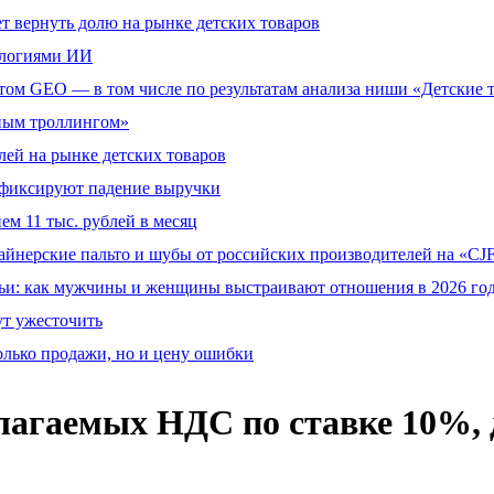
т вернуть долю на рынке детских товаров
ологиями ИИ
том GEO — в том числе по результатам анализа ниши «Детские 
тным троллингом»
ей на рынке детских товаров
й фиксируют падение выручки
ем 11 тыс. рублей в месяц
айнерские пальто и шубы от российских производителей на «CJF
ьи: как мужчины и женщины выстраивают отношения в 2026 го
ут ужесточить
олько продажи, но и цену ошибки
благаемых НДС по ставке 10%,