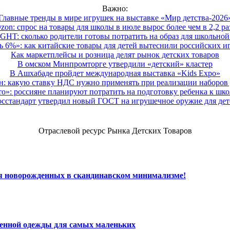
Важно:
Главные тренды в мире игрушек на выставке «Мир детства-2026
zon: спрос на товары для школы в июле вырос более чем в 2,2 ра
HT: сколько родители готовы потратить на образ для школьной 
 6%»: как китайские товары для детей вытеснили российских и
Как маркетплейсы и розница делят рынок детских товаров
В омском Минпромторге утвердили «детский» кластер
В Ашхабаде пройдет международная выставка «Kids Expo»
 какую ставку НДС нужно применять при реализации наборов д
о»: россияне планируют потратить на подготовку ребенка к школе
осстандарт утвердил новый ГОСТ на игрушечное оружие для дет
Отраслевой ресурс Рынка Детских Товаров
ля новорожденных в скандинавском минимализме!
венной одежды для самых маленьких