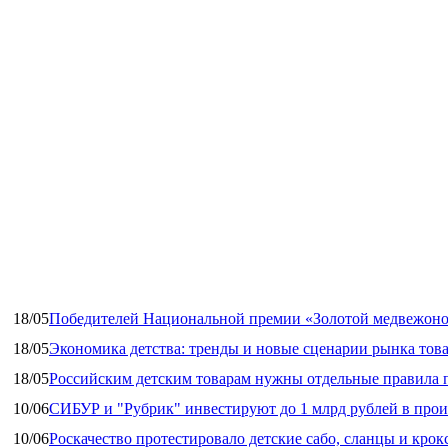
18/05
Победителей Национальной премии «Золотой медвежоно
18/05
Экономика детства: тренды и новые сценарии рынка това
18/05
Российским детским товарам нужны отдельные правила 
10/06
СИБУР и "Рубрик" инвестируют до 1 млрд рублей в прои
10/06
Роскачество протестировало детские сабо, сланцы и крок