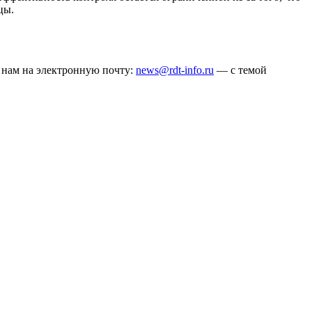
цы.
ё нам на электронную почту:
news@rdt-info.ru
— с темой