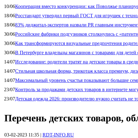
10/06
Кооперация вместо конкуренции: как Поволжье планируе
18/06
Росстандарт утвердил первый ГОСТ для игрушек с техн
18/06
83% диджитал‑экспертов назвали PR главным инструмен
30/06
Российские фабрики подгузников столкнулись с «патен
30/06
Как трансформируются визуальные предпочтения родител
30/06
В Петербурге владельцы магазинов с товарами для дете
14/07
Исследование: родители тратят на детские товары в средн
14/07
Стильная школьная форма, трикотаж класса премиум, диз
14/07
Максимальный уровень счастья показывают большие сем
23/07
Контроль за продажами детских товаров в интернете мог
23/07
Детская одежда 2026: производителю нужно считать не т
Перечень детских товаров, о
03-02-2023 11:35
|
RDT-INFO.RU