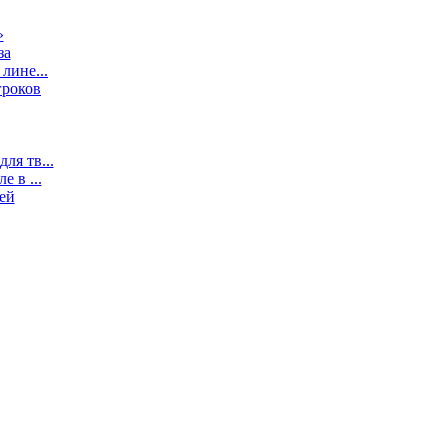
»
за
лине...
гроков
ля тв...
 в ...
ей