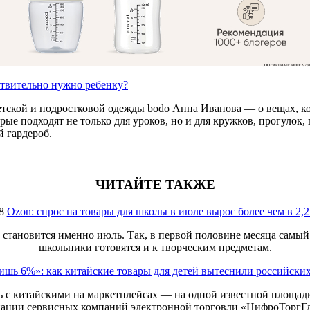
ООО "АРТИАЛ" ИНН: 9731
ствительно нужно ребенку?
етской и подростковой одежды bodo Анна Иванова — о вещах, ко
е подходят не только для уроков, но и для кружков, прогулок, п
 гардероб.
ЧИТАЙТЕ ТАКЖЕ
8
Ozon: спрос на товары для школы в июле вырос более чем в 2,2
 становится именно июль. Так, в первой половине месяца самый 
школьники готовятся и к творческим предметам.
ишь 6%»: как китайские товары для детей вытеснили российски
 с китайскими на маркетплейсах — на одной известной площадке
иации сервисных компаний электронной торговли «ЦифроТоргГ