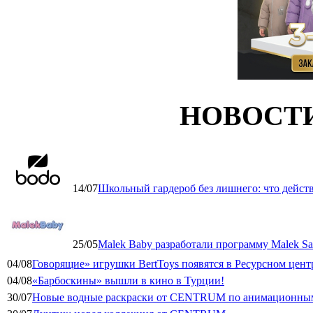
НОВОСТ
14/07
Школьный гардероб без лишнего: что дейст
25/05
Malek Baby разработали программу Malek Saf
04/08
Говорящие» игрушки BertToys появятся в Ресурсном цент
04/08
«Барбоскины» вышли в кино в Турции!
30/07
Новые водные раскраски от CENTRUM по анимационным