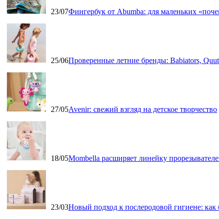
23/07
Фингербук от Abumba: для маленьких «поч
25/06
Проверенные летние бренды: Babiators, Qu
27/05
Avenir: свежий взгляд на детское творчество
18/05
Mombella расширяет линейку прорезывателе
23/03
Новый подход к послеродовой гигиене: как