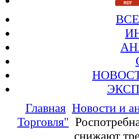
RDT
ВСЕ
И
АН
НОВОС
ЭКСП
Главная
Новости и а
Торговля"
Роспотребна
снижают тре