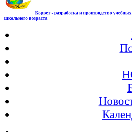
Корвет - разработка и производство учебны
школьного возраста
По
Н
Новост
Кален