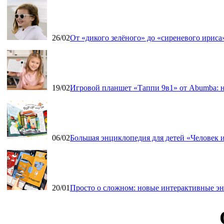
26/02
От «дикого зелёного» до «сиреневого ириса»
19/02
Игровой планшет «Таппи 9в1» от Abumba: н
06/02
Большая энциклопедия для детей «Человек и
20/01
Просто о сложном: новые интерактивные э