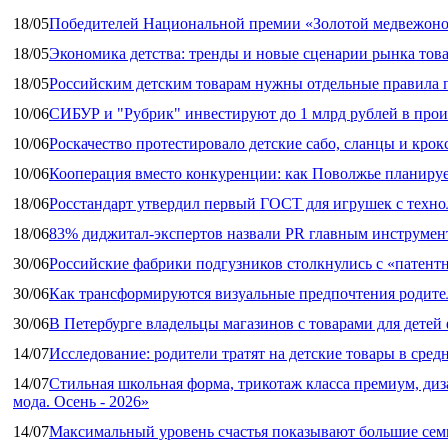
18/05
Победителей Национальной премии «Золотой медвежоно
18/05
Экономика детства: тренды и новые сценарии рынка това
18/05
Российским детским товарам нужны отдельные правила 
10/06
СИБУР и "Рубрик" инвестируют до 1 млрд рублей в прои
10/06
Роскачество протестировало детские сабо, сланцы и крок
10/06
Кооперация вместо конкуренции: как Поволжье планируе
18/06
Росстандарт утвердил первый ГОСТ для игрушек с техн
18/06
83% диджитал‑экспертов назвали PR главным инструмен
30/06
Российские фабрики подгузников столкнулись с «патен
30/06
Как трансформируются визуальные предпочтения родител
30/06
В Петербурге владельцы магазинов с товарами для дете
14/07
Исследование: родители тратят на детские товары в средн
14/07
Стильная школьная форма, трикотаж класса премиум, диз
мода. Осень - 2026»
14/07
Максимальный уровень счастья показывают большие сем