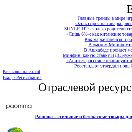
Главные тренды в мире иг
Ozon: спрос на товары для 
SUNLIGHT: сколько родители гот
«Лишь 6%»: как китайские това
Как маркетплейсы и ро
В омском Минпромтор
В Ашхабаде пройдет ме
Минфин: какую ставку НДС нужно
«Авито»: россияне планируют по
Росстандарт утвердил новы
Рассылка на e-mail
Вход / Регистрация
Отраслевой ресурс
Paomma – стильные и безопасные товары д