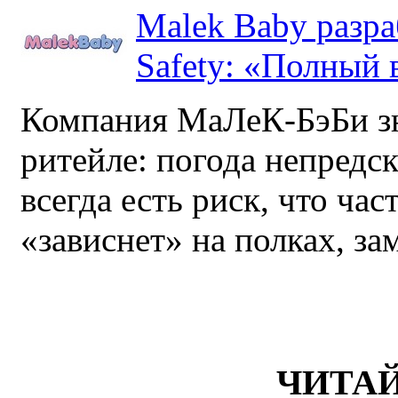
Malek Baby разр
Safety: «Полный в
Компания МаЛеК-БэБи зн
ритейле: погода непредс
всегда есть риск, что ча
«зависнет» на полках, за
ЧИТА