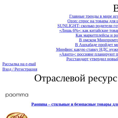
Главные тренды в мире иг
Ozon: спрос на товары для 
SUNLIGHT: сколько родители гот
«Лишь 6%»: как китайские това
Как маркетплейсы и ро
В омском Минпромтор
В Ашхабаде пройдет ме
Минфин: какую ставку НДС нужно
«Авито»: россияне планируют по
Росстандарт утвердил новы
Рассылка на e-mail
Вход / Регистрация
Отраслевой ресурс
Paomma – стильные и безопасные товары д