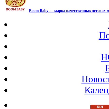
Boom Baby — марка качественных детских м
По
Н
Новост
Кален
RDT