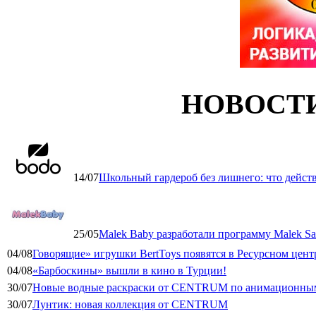
НОВОСТ
14/07
Школьный гардероб без лишнего: что дейст
25/05
Malek Baby разработали программу Malek Saf
04/08
Говорящие» игрушки BertToys появятся в Ресурсном цент
04/08
«Барбоскины» вышли в кино в Турции!
30/07
Новые водные раскраски от CENTRUM по анимационным
30/07
Лунтик: новая коллекция от CENTRUM