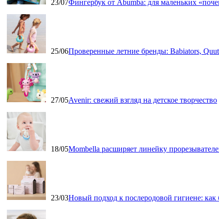
23/07
Фингербук от Abumba: для маленьких «поч
25/06
Проверенные летние бренды: Babiators, Qu
27/05
Avenir: свежий взгляд на детское творчество
18/05
Mombella расширяет линейку прорезывателе
23/03
Новый подход к послеродовой гигиене: как