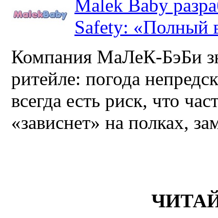
Malek Baby разр
Safety: «Полный в
Компания МаЛеК-БэБи зн
ритейле: погода непредс
всегда есть риск, что ча
«зависнет» на полках, за
ЧИТА