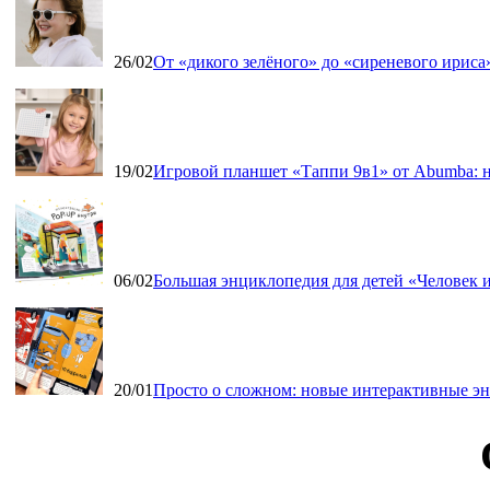
26/02
От «дикого зелёного» до «сиреневого ириса»
19/02
Игровой планшет «Таппи 9в1» от Abumba: н
06/02
Большая энциклопедия для детей «Человек и
20/01
Просто о сложном: новые интерактивные э