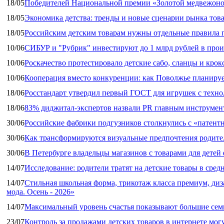
18/05
Победителей Национальной премии «Золотой медвежоно
18/05
Экономика детства: тренды и новые сценарии рынка това
18/05
Российским детским товарам нужны отдельные правила 
10/06
СИБУР и "Рубрик" инвестируют до 1 млрд рублей в прои
10/06
Роскачество протестировало детские сабо, сланцы и крок
10/06
Кооперация вместо конкуренции: как Поволжье планируе
18/06
Росстандарт утвердил первый ГОСТ для игрушек с техн
18/06
83% диджитал‑экспертов назвали PR главным инструмен
30/06
Российские фабрики подгузников столкнулись с «патен
30/06
Как трансформируются визуальные предпочтения родител
30/06
В Петербурге владельцы магазинов с товарами для дете
14/07
Исследование: родители тратят на детские товары в средн
14/07
Стильная школьная форма, трикотаж класса премиум, диз
мода. Осень - 2026»
14/07
Максимальный уровень счастья показывают большие сем
23/07
Контроль за продажами детских товаров в интернете мог