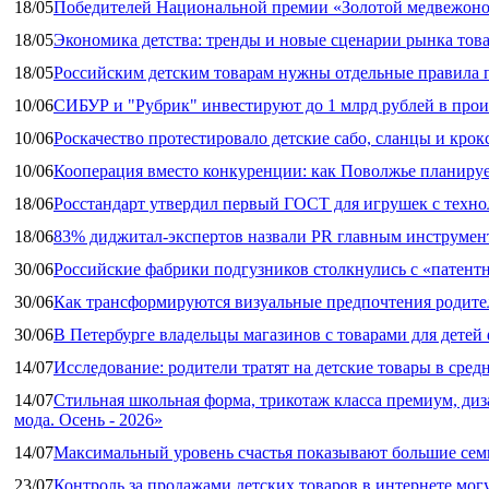
18/05
Победителей Национальной премии «Золотой медвежоно
18/05
Экономика детства: тренды и новые сценарии рынка това
18/05
Российским детским товарам нужны отдельные правила 
10/06
СИБУР и "Рубрик" инвестируют до 1 млрд рублей в прои
10/06
Роскачество протестировало детские сабо, сланцы и крок
10/06
Кооперация вместо конкуренции: как Поволжье планируе
18/06
Росстандарт утвердил первый ГОСТ для игрушек с техн
18/06
83% диджитал‑экспертов назвали PR главным инструмен
30/06
Российские фабрики подгузников столкнулись с «патен
30/06
Как трансформируются визуальные предпочтения родител
30/06
В Петербурге владельцы магазинов с товарами для дете
14/07
Исследование: родители тратят на детские товары в средн
14/07
Стильная школьная форма, трикотаж класса премиум, диз
мода. Осень - 2026»
14/07
Максимальный уровень счастья показывают большие сем
23/07
Контроль за продажами детских товаров в интернете мог