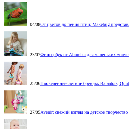
04/08
От цветов до пения птиц: Makebug представ
23/07
Фингербук от Abumba: для маленьких «поч
25/06
Проверенные летние бренды: Babiators, Qu
27/05
Avenir: свежий взгляд на детское творчество