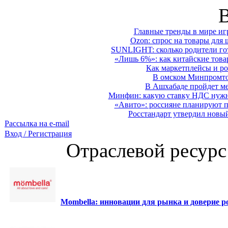
Главные тренды в мире иг
Ozon: спрос на товары для 
SUNLIGHT: сколько родители гот
«Лишь 6%»: как китайские това
Как маркетплейсы и ро
В омском Минпромтор
В Ашхабаде пройдет ме
Минфин: какую ставку НДС нужно
«Авито»: россияне планируют по
Росстандарт утвердил новы
Рассылка на e-mail
Вход / Регистрация
Отраслевой ресурс
Mombella: инновации для рынка и доверие ро