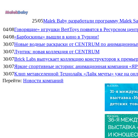
25/05
Malek Baby разработали программу Malek Saf
04/08
Говорящие» игрушки BertToys появятся в Ресурсном цент
04/08
«Барбоскины» вышли в кино в Турции!
30/07
Новые водные раскраски от CENTRUM по анимационным
30/07
Лунтик: новая коллекция от CENTRUM
30/07
Brick Labs выпускает коллекцию конструкторов к премь
30/07
Яркие спортивные истории: анимационная компания «ЯР
30/07
Клип метавселенной Технолайк «Лайк мечты» уже на он
Перейти:
Новости компаний
РЕКЛАМА
РЕКЛАМА