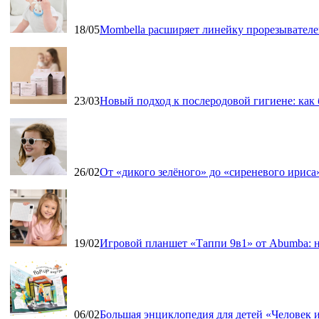
18/05
Mombella расширяет линейку прорезывателе
23/03
Новый подход к послеродовой гигиене: как
26/02
От «дикого зелёного» до «сиреневого ириса»
19/02
Игровой планшет «Таппи 9в1» от Abumba: н
06/02
Большая энциклопедия для детей «Человек и