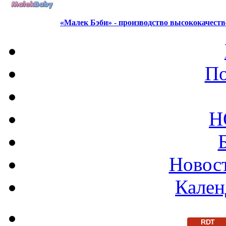
«Малек Бэби» - производство высококачест
По
Н
Новост
Кален
RDT