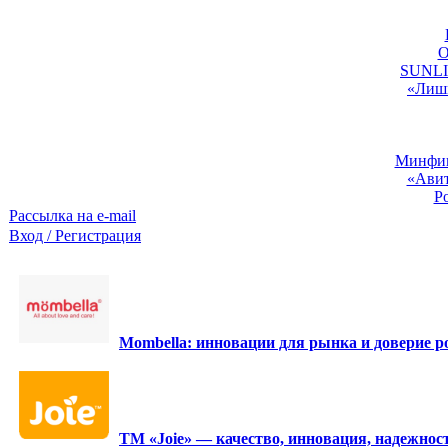
O
SUNLIG
«Лишь
Минфин:
«Авит
Р
Рассылка на e-mail
Вход / Регистрация
Mombella: инновации для рынка и доверие ро
ТМ «Joie» — качество, инновация, надежност