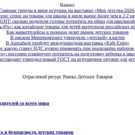
Важно:
Главные тренды в мире игрушек на выставке «Мир детства-2026
zon: спрос на товары для школы в июле вырос более чем в 2,2 ра
HT: сколько родители готовы потратить на образ для школьной 
 6%»: как китайские товары для детей вытеснили российских и
Как маркетплейсы и розница делят рынок детских товаров
В омском Минпромторге утвердили «детский» кластер
В Ашхабаде пройдет международная выставка «Kids Expo»
 какую ставку НДС нужно применять при реализации наборов д
о»: россияне планируют потратить на подготовку ребенка к школе
осстандарт утвердил новый ГОСТ на игрушечное оружие для дет
Отраслевой ресурс Рынка Детских Товаров
дителей со всего мира
ь и безопасность детских товаров