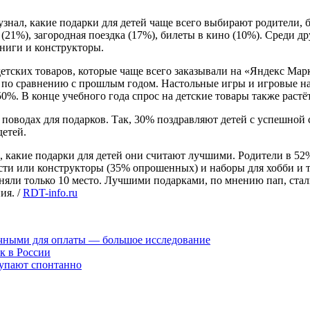
знал, какие подарки для детей чаще всего выбирают родители, 
 (21%), загородная поездка (17%), билеты в кино (10%). Среди 
книги и конструкторы.
етских товаров, которые чаще всего заказывали на «Яндекс Мар
5% по сравнению с прошлым годом. Настольные игры и игровые н
0%. В конце учебного года спрос на детские товары также растёт
 поводах для подарков. Так, 30% поздравляют детей с успешной
детей.
, какие подарки для детей они считают лучшими. Родители в 52%
ти или конструкторы (35% опрошенных) и наборы для хобби и тв
аняли только 10 место. Лучшими подарками, по мнению пап, ст
ия. /
RDT-info.ru
аличными для оплаты — большое исследование
к в России
купают спонтанно