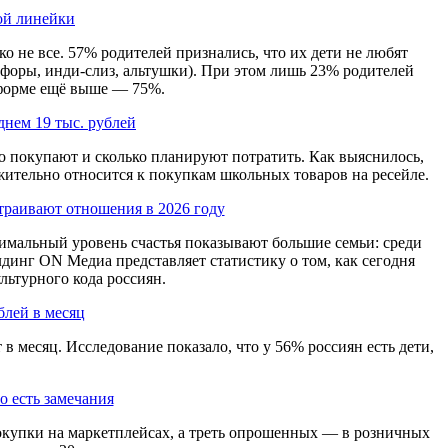
ой линейки
о не все. 57% родителей признались, что их дети не любят
нефоры, инди-слиз, альтушки). При этом лишь 23% родителей
 форме ещё выше — 75%.
днем 19 тыс. рублей
то покупают и сколько планируют потратить. Как выяснилось,
жительно относится к покупкам школьных товаров на ресейле.
раивают отношения в 2026 году
симальный уровень счастья показывают большие семьи: среди
лдинг ON Медиа представляет статистику о том, как сегодня
льтурного кода россиян.
блей в месяц
в месяц. Исследование показало, что у 56% россиян есть дети,
о есть замечания
покупки на маркетплейсах, а треть опрошенных — в розничных