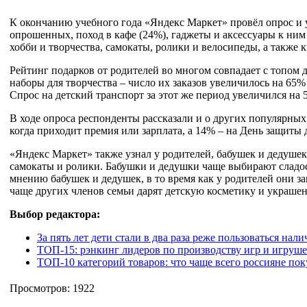
К окончанию учебного года «Яндекс Маркет» провёл опрос и у
опрошенных, поход в кафе (24%), гаджеты и аксессуары к ним
хобби и творчества, самокаты, ролики и велосипеды, а также 
Рейтинг подарков от родителей во многом совпадает с топом д
наборы для творчества – число их заказов увеличилось на 6
Спрос на детский транспорт за этот же период увеличился на 5
В ходе опроса респонденты рассказали и о других популярных
когда приходит премия или зарплата, а 14% – на День защиты 
«Яндекс Маркет» также узнал у родителей, бабушек и дедушек
самокаты и ролики. Бабушки и дедушки чаще выбирают сладос
мнению бабушек и дедушек, в то время как у родителей они з
чаще других членов семьи дарят детскую косметику и украшен
Выбор редактора:
За пять лет дети стали в два раза реже пользоваться н
ТОП-15: рэнкинг лидеров по производству игр и игруше
ТОП-10 категорий товаров: что чаще всего россияне по
Просмотров: 1922