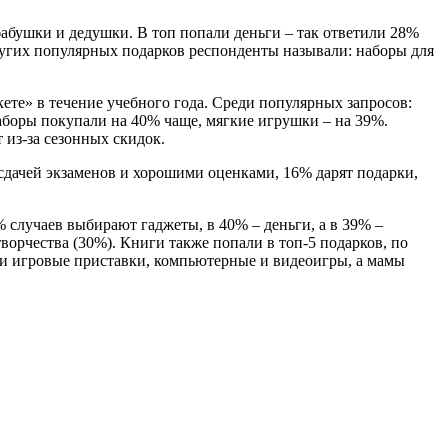
бабушки и дедушки. В топ попали деньги – так ответили 28%
других популярных подарков респонденты называли: наборы для
кете» в течение учебного года. Среди популярных запросов:
аборы покупали на 40% чаще, мягкие игрушки – на 39%.
 из-за сезонных скидок.
 сдачей экзаменов и хорошими оценками, 16% дарят подарки,
 случаев выбирают гаджеты, в 40% – деньги, а в 39% –
орчества (30%). Книги также попали в топ-5 подарков, по
али игровые приставки, компьютерные и видеоигры, а мамы