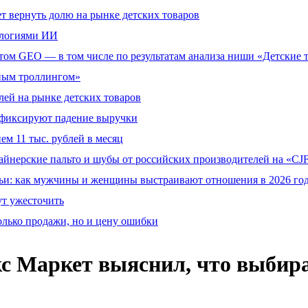
т вернуть долю на рынке детских товаров
ологиями ИИ
том GEO — в том числе по результатам анализа ниши «Детские 
тным троллингом»
ей на рынке детских товаров
й фиксируют падение выручки
ем 11 тыс. рублей в месяц
айнерские пальто и шубы от российских производителей на «CJF
ьи: как мужчины и женщины выстраивают отношения в 2026 го
ут ужесточить
олько продажи, но и цену ошибки
кс Маркет выяснил, что выбир