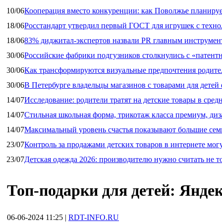
10/06
Кооперация вместо конкуренции: как Поволжье планируе
18/06
Росстандарт утвердил первый ГОСТ для игрушек с техн
18/06
83% диджитал‑экспертов назвали PR главным инструмен
30/06
Российские фабрики подгузников столкнулись с «патен
30/06
Как трансформируются визуальные предпочтения родител
30/06
В Петербурге владельцы магазинов с товарами для дете
14/07
Исследование: родители тратят на детские товары в средн
14/07
Стильная школьная форма, трикотаж класса премиум, диз
14/07
Максимальный уровень счастья показывают большие сем
23/07
Контроль за продажами детских товаров в интернете мог
23/07
Детская одежда 2026: производителю нужно считать не т
Топ-подарки для детей: Янде
06-06-2024 11:25
|
RDT-INFO.RU