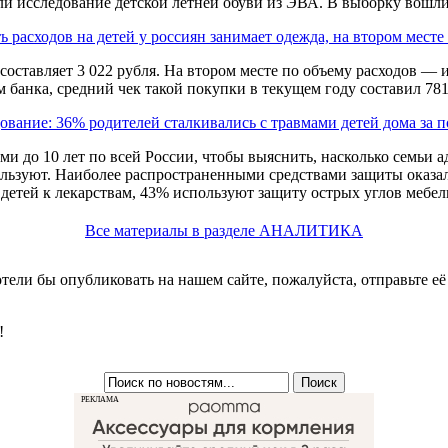
ли исследование детской летней обуви из ЭВА. В выборку вошл
ь расходов на детей у россиян занимает одежда, на втором месте
 составляет 3 022 рубля. На втором месте по объему расходов — 
 банка, средний чек такой покупки в текущем году составил 781
ование: 36% родителей сталкивались с травмами детей дома за 
и до 10 лет по всей России, чтобы выяснить, насколько семьи а
льзуют. Наиболее распространенными средствами защиты оказа
етей к лекарствам, 43% используют защиту острых углов мебел
Все материалы в разделе АНАЛИТИКА
хотели бы опубликовать на нашем сайте, пожалуйста, отправьте е
!
РЕКЛАМА