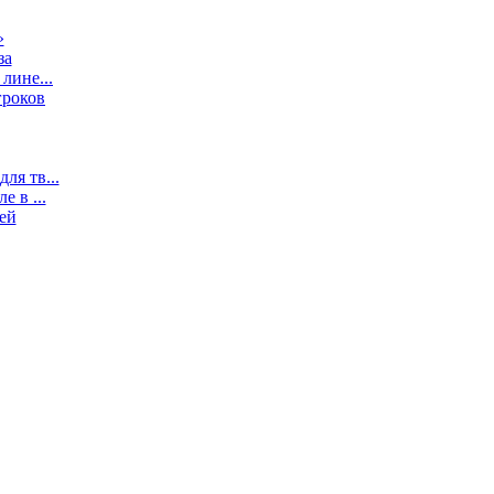
»
за
лине...
гроков
ля тв...
 в ...
ей