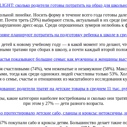
IGHT: сколько родители готовы потратить на образ для школьн
льной линейке. Носить форму в течение всего года готовы далек
т. Почти треть (29%) выбирают стиль, актуальный в их среде (
 нарушению дресс-кода. Среди опрошенных зумеров нелюбовь к
сияне планируют потратить на подготовку ребенка к школе в сре
 детей к новому учебному году — в какой момент это делают, ч
ными тратами при сборах в школу, а почти каждый второй поло
астья показывают большие семьи: как мужчины и женщины выст
ебя счастливыми (74%), чем неженатые и незамужние (58%). Мак
ыми, тогда как среди одиноких людей счастливы только 53%. Хо
 о семье, счастье и отношениях из масштабного исследования ку
ование: родители тратят на детские товары в среднем 11 тыс. ру
, какие категории наиболее востребованы и сколько они тратят 
при этом у 27% — дети разного возраста.
о протестировало детские сабо, сланцы и кроксы: нетоксичны, н
 67% покупали сабо и кроксы детям. Большинство делает такие 