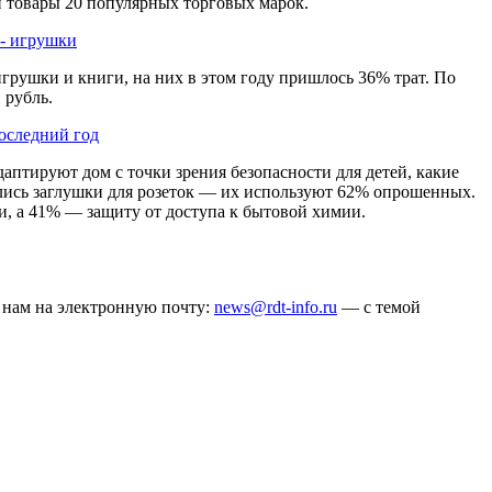
и товары 20 популярных торговых марок.
 - игрушки
игрушки и книги, на них в этом году пришлось 36% трат. По
 рубль.
последний год
даптируют дом с точки зрения безопасности для детей, какие
лись заглушки для розеток — их используют 62% опрошенных.
и, а 41% — защиту от доступа к бытовой химии.
ё нам на электронную почту:
news@rdt-info.ru
— с темой