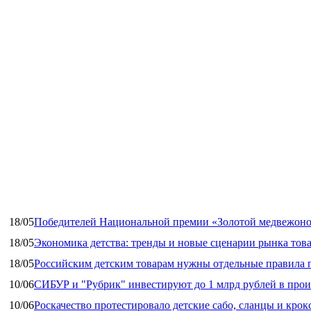
18/05
Победителей Национальной премии «Золотой медвежоно
18/05
Экономика детства: тренды и новые сценарии рынка това
18/05
Российским детским товарам нужны отдельные правила 
10/06
СИБУР и "Рубрик" инвестируют до 1 млрд рублей в прои
10/06
Роскачество протестировало детские сабо, сланцы и крок