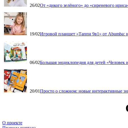
26/02
От «дикого зелёного» до «сиреневого ириса»
19/02
Игровой планшет «Таппи 9в1» от Abumba: н
06/02
Большая энциклопедия для детей «Человек и
20/01
Просто о сложном: новые интерактивные э
О проекте
Правила портала