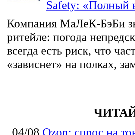
Safety: «Полный в
Компания МаЛеК-БэБи зн
ритейле: погода непредс
всегда есть риск, что ча
«зависнет» на полках, за
ЧИТА
04/08
Ozon: спрос на т