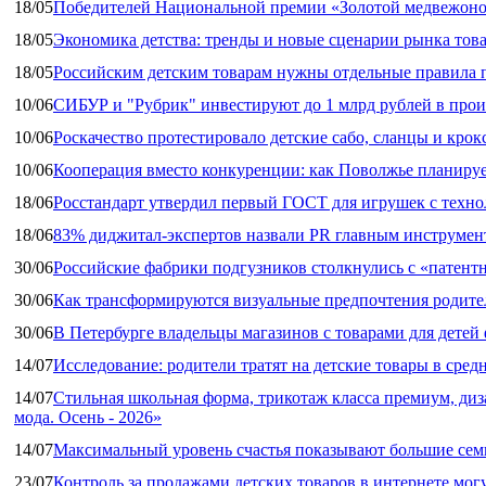
18/05
Победителей Национальной премии «Золотой медвежоно
18/05
Экономика детства: тренды и новые сценарии рынка това
18/05
Российским детским товарам нужны отдельные правила 
10/06
СИБУР и "Рубрик" инвестируют до 1 млрд рублей в прои
10/06
Роскачество протестировало детские сабо, сланцы и крок
10/06
Кооперация вместо конкуренции: как Поволжье планируе
18/06
Росстандарт утвердил первый ГОСТ для игрушек с техн
18/06
83% диджитал‑экспертов назвали PR главным инструмен
30/06
Российские фабрики подгузников столкнулись с «патен
30/06
Как трансформируются визуальные предпочтения родител
30/06
В Петербурге владельцы магазинов с товарами для дете
14/07
Исследование: родители тратят на детские товары в средн
14/07
Стильная школьная форма, трикотаж класса премиум, диз
мода. Осень - 2026»
14/07
Максимальный уровень счастья показывают большие сем
23/07
Контроль за продажами детских товаров в интернете мог