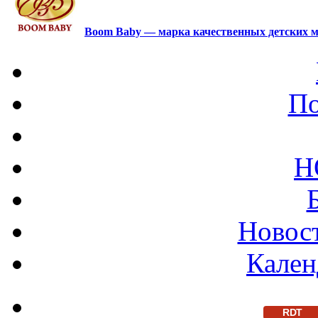
Boom Baby — марка качественных детских м
По
Н
Новост
Кален
RDT