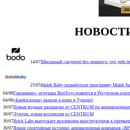
НОВОСТ
14/07
Школьный гардероб без лишнего: что дейст
25/05
Malek Baby разработали программу Malek Saf
04/08
Говорящие» игрушки BertToys появятся в Ресурсном цент
04/08
«Барбоскины» вышли в кино в Турции!
30/07
Новые водные раскраски от CENTRUM по анимационным
30/07
Лунтик: новая коллекция от CENTRUM
30/07
Brick Labs выпускает коллекцию конструкторов к премь
30/07
Яркие спортивные истории: анимационная компания «ЯР