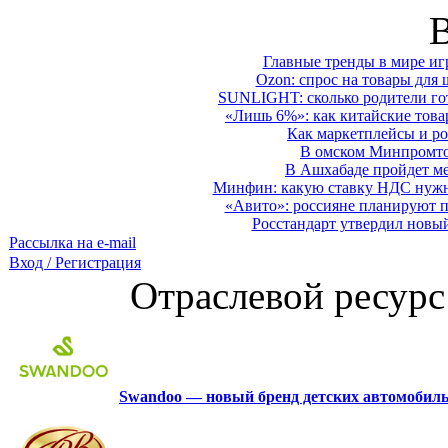
Главные тренды в мире иг
Ozon: спрос на товары для 
SUNLIGHT: сколько родители гот
«Лишь 6%»: как китайские това
Как маркетплейсы и ро
В омском Минпромтор
В Ашхабаде пройдет ме
Минфин: какую ставку НДС нужно
«Авито»: россияне планируют по
Росстандарт утвердил новы
Рассылка на e-mail
Вход / Регистрация
Отраслевой ресурс
Swandoo — новый бренд детских автомобиль