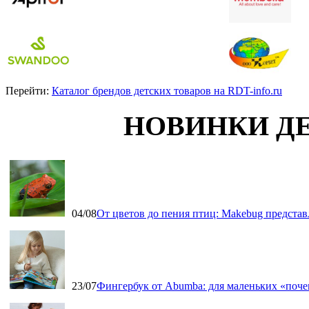
Перейти:
Каталог брендов детских товаров на RDT-info.ru
НОВИНКИ Д
04/08
От цветов до пения птиц: Makebug представ
23/07
Фингербук от Abumba: для маленьких «поч