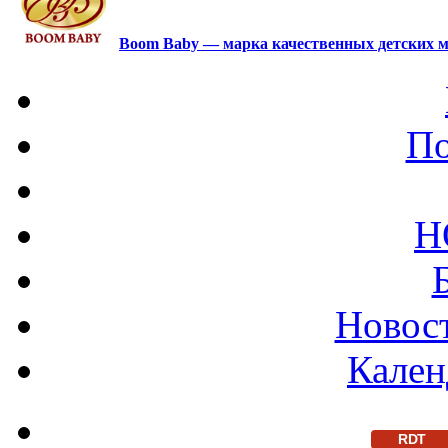
Boom Baby — марка качественных детских м
По
Н
Новост
Кален
RDT