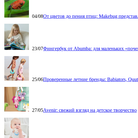
04/08
От цветов до пения птиц: Makebug представ
23/07
Фингербук от Abumba: для маленьких «поч
25/06
Проверенные летние бренды: Babiators, Qu
27/05
Avenir: свежий взгляд на детское творчество