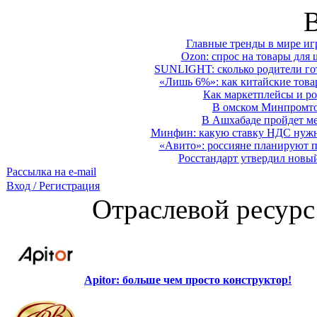
Главные тренды в мире иг
Ozon: спрос на товары для 
SUNLIGHT: сколько родители гот
«Лишь 6%»: как китайские това
Как маркетплейсы и ро
В омском Минпромтор
В Ашхабаде пройдет ме
Минфин: какую ставку НДС нужно
«Авито»: россияне планируют по
Росстандарт утвердил новы
Рассылка на e-mail
Вход / Регистрация
Отраслевой ресурс
Apitor: больше чем просто конструктор!