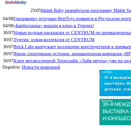
25/05
Malek Baby разработали программу Malek Saf
04/08
Говорящие» игрушки BertToys появятся в Ресурсном цент
04/08
«Барбоскины» вышли в кино в Турции!
30/07
Новые водные раскраски от CENTRUM по анимационным
30/07
Лунтик: новая коллекция от CENTRUM
30/07
Brick Labs выпускает коллекцию конструкторов к премь
30/07
Яркие спортивные истории: анимационная компания «ЯР
30/07
Клип метавселенной Технолайк «Лайк мечты» уже на он
Перейти:
Новости компаний
РЕКЛАМА
РЕКЛАМА