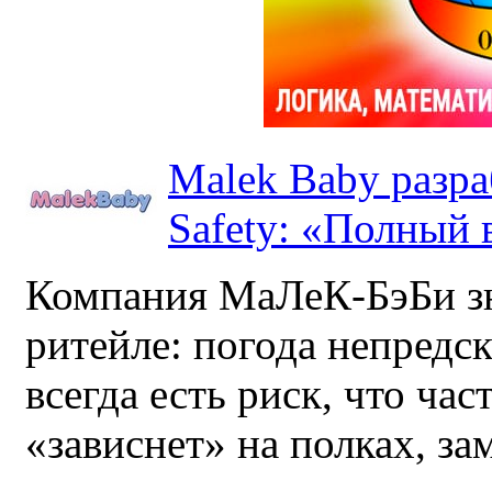
Malek Baby разр
Safety: «Полный в
Компания МаЛеК-БэБи зн
ритейле: погода непредс
всегда есть риск, что ча
«зависнет» на полках, за