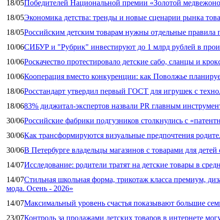
18/05
Победителей Национальной премии «Золотой медвежоно
18/05
Экономика детства: тренды и новые сценарии рынка това
18/05
Российским детским товарам нужны отдельные правила 
10/06
СИБУР и "Рубрик" инвестируют до 1 млрд рублей в прои
10/06
Роскачество протестировало детские сабо, сланцы и крок
10/06
Кооперация вместо конкуренции: как Поволжье планируе
18/06
Росстандарт утвердил первый ГОСТ для игрушек с техн
18/06
83% диджитал‑экспертов назвали PR главным инструмен
30/06
Российские фабрики подгузников столкнулись с «патен
30/06
Как трансформируются визуальные предпочтения родител
30/06
В Петербурге владельцы магазинов с товарами для дете
14/07
Исследование: родители тратят на детские товары в средн
14/07
Стильная школьная форма, трикотаж класса премиум, диз
мода. Осень - 2026»
14/07
Максимальный уровень счастья показывают большие сем
23/07
Контроль за продажами детских товаров в интернете мог