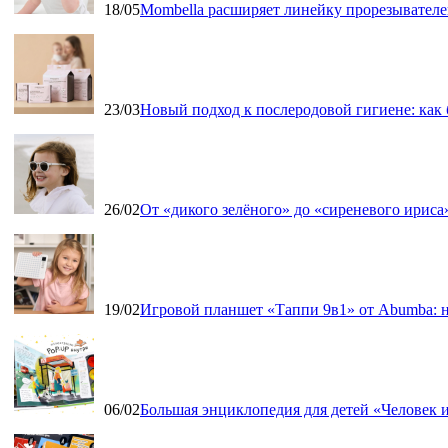
18/05
Mombella расширяет линейку прорезывателе
23/03
Новый подход к послеродовой гигиене: как
26/02
От «дикого зелёного» до «сиреневого ириса»
19/02
Игровой планшет «Таппи 9в1» от Abumba: н
06/02
Большая энциклопедия для детей «Человек и