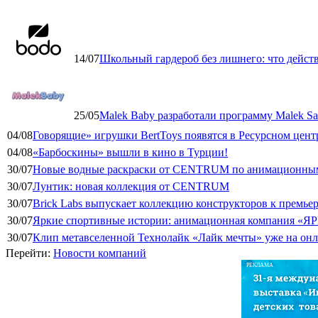
14/07
Школьный гардероб без лишнего: что дейст
25/05
Malek Baby разработали программу Malek Saf
04/08
Говорящие» игрушки BertToys появятся в Ресурсном цент
04/08
«Барбоскины» вышли в кино в Турции!
30/07
Новые водные раскраски от CENTRUM по анимационным
30/07
Лунтик: новая коллекция от CENTRUM
30/07
Brick Labs выпускает коллекцию конструкторов к премь
30/07
Яркие спортивные истории: анимационная компания «ЯР
30/07
Клип метавселенной Технолайк «Лайк мечты» уже на он
Перейти:
Новости компаний
РЕКЛАМА