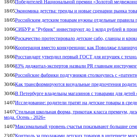
18/05
Победителей Национальной премии «Золотой медвежоно
18/05
Экономика детства: тренды и новые сценарии рынка това
18/05
Российским детским товарам нужны отдельные правила 
10/06
СИБУР и "Рубрик" инвестируют до 1 млрд рублей в прои
10/06
Роскачество протестировало детские сабо, сланцы и крок
10/06
Кооперация вместо конкуренции: как Поволжье планируе
18/06
Росстандарт утвердил первый ГОСТ для игрушек с техн
18/06
83% диджитал‑экспертов назвали PR главным инструмен
30/06
Российские фабрики подгузников столкнулись с «патен
30/06
Как трансформируются визуальные предпочтения родител
30/06
В Петербурге владельцы магазинов с товарами для дете
14/07
Исследование: родители тратят на детские товары в средн
14/07
Стильная школьная форма, трикотаж класса премиум, диз
мода. Осень - 2026»
14/07
Максимальный уровень счастья показывают большие сем
23/07
Контроль за продажами детских товаров в интернете мог