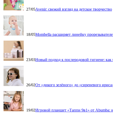
27/05
Avenir: свежий взгляд на детское творчество
18/05
Mombella расширяет линейку прорезывателе
23/03
Новый подход к послеродовой гигиене: как
26/02
От «дикого зелёного» до «сиреневого ириса»
19/02
Игровой планшет «Таппи 9в1» от Abumba: н