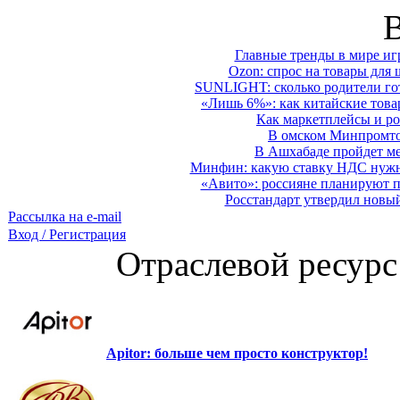
Главные тренды в мире иг
Ozon: спрос на товары для 
SUNLIGHT: сколько родители гот
«Лишь 6%»: как китайские това
Как маркетплейсы и ро
В омском Минпромтор
В Ашхабаде пройдет ме
Минфин: какую ставку НДС нужно
«Авито»: россияне планируют по
Росстандарт утвердил новы
Рассылка на e-mail
Вход / Регистрация
Отраслевой ресурс
Apitor: больше чем просто конструктор!