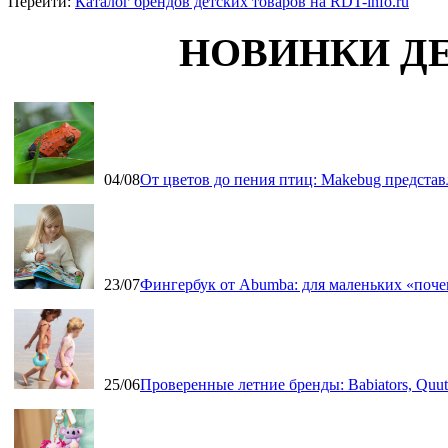
Перейти:
Каталог брендов детских товаров на RDT-info.ru
НОВИНКИ Д
04/08
От цветов до пения птиц: Makebug представ
23/07
Фингербук от Abumba: для маленьких «поч
25/06
Проверенные летние бренды: Babiators, Qu