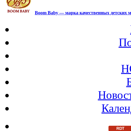
Boom Baby — марка качественных детских м
По
Н
Новост
Кален
RDT