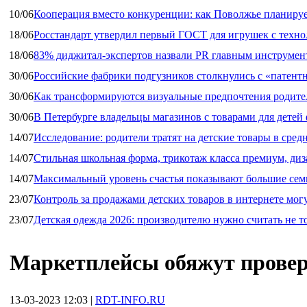
10/06
Кооперация вместо конкуренции: как Поволжье планируе
18/06
Росстандарт утвердил первый ГОСТ для игрушек с техн
18/06
83% диджитал‑экспертов назвали PR главным инструмен
30/06
Российские фабрики подгузников столкнулись с «патен
30/06
Как трансформируются визуальные предпочтения родител
30/06
В Петербурге владельцы магазинов с товарами для дете
14/07
Исследование: родители тратят на детские товары в средн
14/07
Стильная школьная форма, трикотаж класса премиум, диз
14/07
Максимальный уровень счастья показывают большие сем
23/07
Контроль за продажами детских товаров в интернете мог
23/07
Детская одежда 2026: производителю нужно считать не т
Маркетплейсы обяжут провер
13-03-2023 12:03
|
RDT-INFO.RU