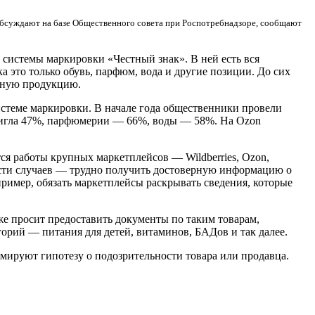
обсуждают на базе Общественного совета при Роспотребнадзоре, сообщают
системы маркировки «Честный знак». В ней есть вся
 это только обувь, парфюм, вода и другие позиции. До сих
ьную продукцию.
стеме маркировки. В начале года общественники провели
стигла 47%, парфюмерии — 66%, воды — 58%. На Ozon
ся работы крупных маркетплейсов — Wildberries, Ozon,
асти случаев — трудно получить достоверную информацию о
ример, обязать маркетплейсы раскрывать сведения, которые
е просит предоставить документы по таким товарам,
рий — питания для детей, витаминов, БАДов и так далее.
мируют гипотезу о подозрительности товара или продавца.