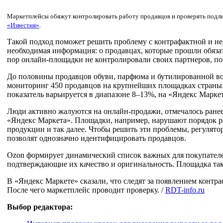
Маркетплейсы обяжут контролировать работу продавцов и проверять подли
«Известия»
.
Такой подход поможет решить проблему с контрафактной и не
необходимая информация: о продавцах, которые прошли обязат
пор онлайн-площадки не контролировали своих партнеров, п
До половины продавцов обуви, парфюма и бутилированной во
мониторинг 450 продавцов на крупнейших площадках страны. 
показатель варьируется в диапазоне 8–13%, на «Яндекс Марк
Люди активно жалуются на онлайн-продажи, отмечалось ранее
«Яндекс Маркета». Площадки, например, нарушают порядок ра
продукции и так далее. Чтобы решить эти проблемы, регулято
позволят однозначно идентифицировать продавцов.
Ozon формирует динамический список важных для покупателей
подтверждающие их качество и оригинальность. Площадка так
В «Яндекс Маркете» сказали, что следят за появлением контр
После чего маркетплейс проводит проверку. /
RDT-info.ru
Выбор редактора: