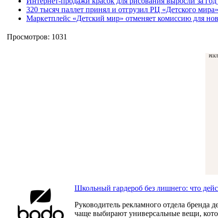
Интернет-продажи красок для рисования выросли за год
320 тысяч паллет принял и отгрузил РЦ «Детского мира»
Маркетплейс «Детский мир» отменяет комиссию для но
Просмотров: 1031
РЕК
Школьный гардероб без лишнего: что дей
Руководитель рекламного отдела бренда д
чаще выбирают универсальные вещи, которы