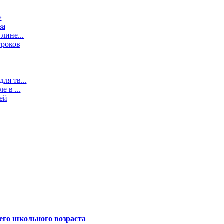
»
за
лине...
гроков
ля тв...
 в ...
ей
его школьного возраста