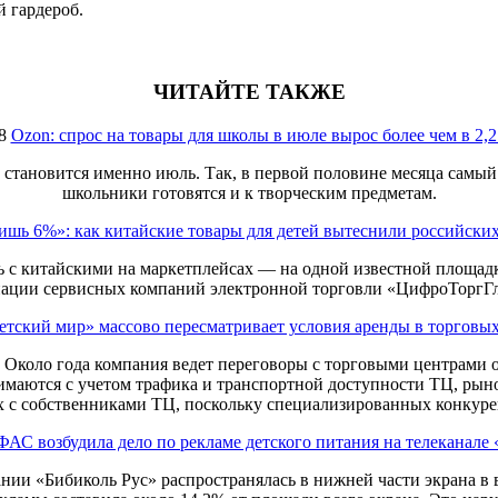
 гардероб.
ЧИТАЙТЕ ТАКЖЕ
8
Ozon: спрос на товары для школы в июле вырос более чем в 2,2
 становится именно июль. Так, в первой половине месяца самый 
школьники готовятся и к творческим предметам.
ишь 6%»: как китайские товары для детей вытеснили российски
 с китайскими на маркетплейсах — на одной известной площадке
иации сервисных компаний электронной торговли «ЦифроТоргГ
етский мир» массово пересматривает условия аренды в торговы
. Около года компания ведет переговоры с торговыми центрами 
нимаются с учетом трафика и транспортной доступности ТЦ, рын
 с собственниками ТЦ, поскольку специализированных конкурен
ФАС возбудила дело по рекламе детского питания на телеканале
нии «Бибиколь Рус» распространялась в нижней части экрана в