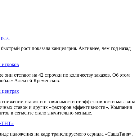
 раза
быстрый рост показала канцелярия. Активнее, чем год назад
х игроков
 они отстают на 42 строчки по количеству заказов. Об этом
лобал» Алексей Кременсков.
х центрах
о снижении ставок и в зависимости от эффективности магазина
очных ставок и других «факторов эффективности». Компания
тов в сегменте стало значительно меньше.
 «ТНТ»
 виде наложения на кадр транслируемого сериала «СашаТаня».