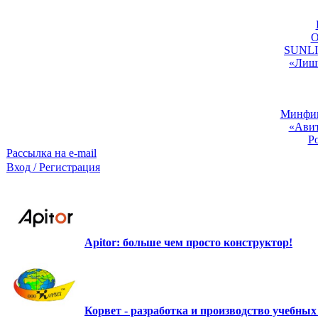
O
SUNLIG
«Лишь
Минфин:
«Авит
Р
Рассылка на e-mail
Вход / Регистрация
Apitor: больше чем просто конструктор!
Корвет - разработка и производство учебны