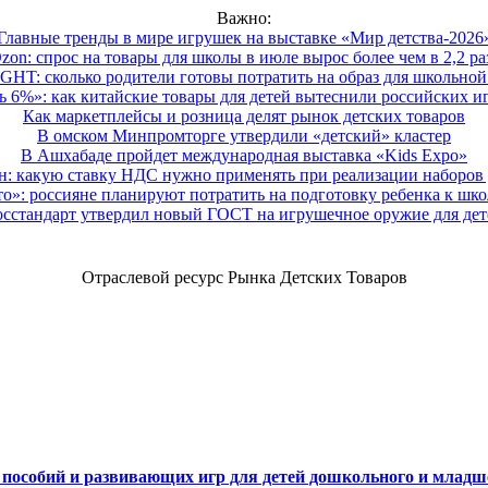
Важно:
Главные тренды в мире игрушек на выставке «Мир детства-2026
zon: спрос на товары для школы в июле вырос более чем в 2,2 ра
HT: сколько родители готовы потратить на образ для школьной 
 6%»: как китайские товары для детей вытеснили российских и
Как маркетплейсы и розница делят рынок детских товаров
В омском Минпромторге утвердили «детский» кластер
В Ашхабаде пройдет международная выставка «Kids Expo»
 какую ставку НДС нужно применять при реализации наборов д
о»: россияне планируют потратить на подготовку ребенка к школе
осстандарт утвердил новый ГОСТ на игрушечное оружие для дет
Отраслевой ресурс Рынка Детских Товаров
х пособий и развивающих игр для детей дошкольного и младш