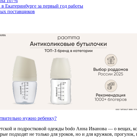
 на 107%
 в Екатеринбурге за первый год работы
вых поставщиков
ЛАМА
ООО "АРТИАЛ" ИНН: 9731
ствительно нужно ребенку?
етской и подростковой одежды bodo Анна Иванова — о вещах, ко
е подходят не только для уроков, но и для кружков, прогулок, п