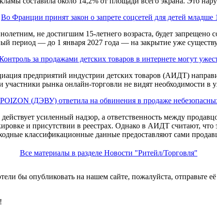
кламы составила около 14,2% от площади всего экрана. Это нару
Во Франции принят закон о запрете соцсетей для детей младше 
ннолетним, не достигшим 15-летнего возраста, будет запрещено 
й период — до 1 января 2027 года — на закрытие уже существ
Контроль за продажами детских товаров в интернете могут ужес
иация предприятий индустрии детских товаров (АИДТ) направи
и участники рынка онлайн-торговли не видят необходимости в у
POIZON (ДЭВУ) ответила на обвинения в продаже небезопасных
е действует усиленный надзор, а ответственность между продавц
кировке и присутствии в реестрах. Однако в АИДТ считают, что э
ходные классификационные данные предоставляют сами продав
Все материалы в разделе Новости "Ритейл/Торговля"
хотели бы опубликовать на нашем сайте, пожалуйста, отправьте е
!