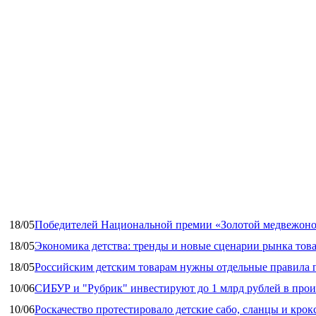
18/05
Победителей Национальной премии «Золотой медвежоно
18/05
Экономика детства: тренды и новые сценарии рынка това
18/05
Российским детским товарам нужны отдельные правила 
10/06
СИБУР и "Рубрик" инвестируют до 1 млрд рублей в прои
10/06
Роскачество протестировало детские сабо, сланцы и крок