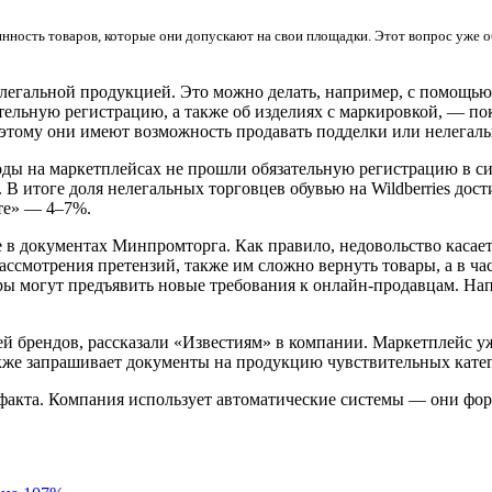
нность товаров, которые они допускают на свои площадки. Этот вопрос уже 
легальной продукцией. Это можно делать, например, с помощью 
ельную регистрацию, а также об изделиях с маркировкой, — пока
оэтому они имеют возможность продавать подделки или нелегал
ды на маркетплейсах не прошли обязательную регистрацию в си
В итоге доля нелегальных торговцев обувью на Wildberries до
ете» — 4–7%.
 в документах Минпромторга. Как правило, недовольство касает
ссмотрения претензий, также им сложно вернуть товары, а в ч
ры могут предъявить новые требования к онлайн-продавцам. Нап
 брендов, рассказали «Известиям» в компании. Маркетплейс уж
же запрашивает документы на продукцию чувствительных катего
афакта. Компания использует автоматические системы — они фор