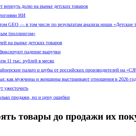
т вернуть долю на рынке детских товаров
ологиями ИИ
том GEO — в том числе по результатам анализа ниши «Детские 
тным троллингом»
ей на рынке детских товаров
й фиксируют падение выручки
ем 11 тыс. рублей в месяц
айнерские пальто и шубы от российских производителей на «CJF
ьи: как мужчины и женщины выстраивают отношения в 2026 го
ут ужесточить
олько продажи, но и цену ошибки
ять товары до продажи их пок