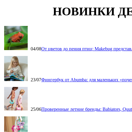
НОВИНКИ Д
04/08
От цветов до пения птиц: Makebug представ
23/07
Фингербук от Abumba: для маленьких «поч
25/06
Проверенные летние бренды: Babiators, Qu