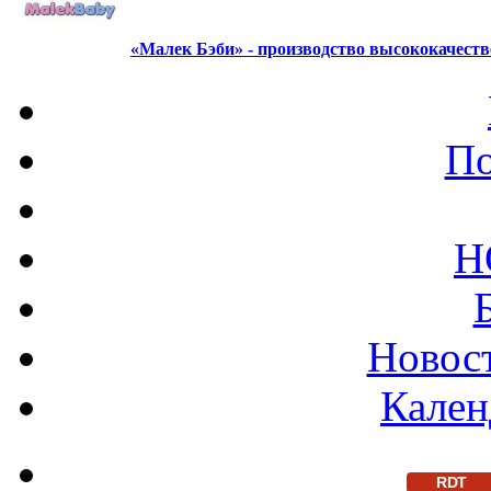
«Малек Бэби» - производство высококачест
По
Н
Новост
Кален
RDT