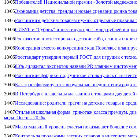
18/05
Победителей Национальной премии «Золотой медвежоно
18/05
Экономика детства: тренды и новые сценарии рынка това
18/05
Российским детским товарам нужны отдельные правила 
10/06
СИБУР и "Рубрик" инвестируют до 1 млрд рублей в прои
10/06
Роскачество протестировало детские сабо, сланцы и крок
10/06
Кооперация вместо конкуренции: как Поволжье планируе
18/06
Росстандарт утвердил первый ГОСТ для игрушек с техн
18/06
83% диджитал‑экспертов назвали PR главным инструмен
30/06
Российские фабрики подгузников столкнулись с «патен
30/06
Как трансформируются визуальные предпочтения родител
30/06
В Петербурге владельцы магазинов с товарами для дете
14/07
Исследование: родители тратят на детские товары в средн
14/07
Стильная школьная форма, трикотаж класса премиум, диз
мода. Осень - 2026»
14/07
Максимальный уровень счастья показывают большие сем
23/07
Контроль за продажами детских товаров в интернете мог