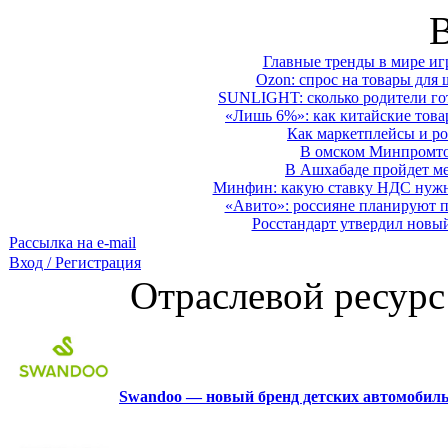
Главные тренды в мире иг
Ozon: спрос на товары для 
SUNLIGHT: сколько родители гот
«Лишь 6%»: как китайские това
Как маркетплейсы и ро
В омском Минпромтор
В Ашхабаде пройдет ме
Минфин: какую ставку НДС нужно
«Авито»: россияне планируют по
Росстандарт утвердил новы
Рассылка на e-mail
Вход / Регистрация
Отраслевой ресурс
Swandoo — новый бренд детских автомобиль