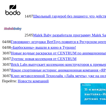
14/07
Школьный гардероб без лишнего: что дейст
25/05
Malek Baby разработали программу Malek Saf
04/08
Говорящие» игрушки BertToys появятся в Ресурсном цент
04/08
«Барбоскины» вышли в кино в Турции!
30/07
Новые водные раскраски от CENTRUM по анимационным
30/07
Лунтик: новая коллекция от CENTRUM
30/07
Brick Labs выпускает коллекцию конструкторов к премь
30/07
Яркие спортивные истории: анимационная компания «ЯР
30/07
Клип метавселенной Технолайк «Лайк мечты» уже на он
Перейти:
Новости компаний
РЕКЛАМА