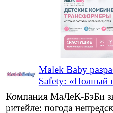
Malek Baby разр
Safety: «Полный в
Компания МаЛеК-БэБи зн
ритейле: погода непредс