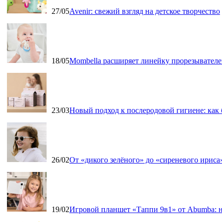
27/05
Avenir: свежий взгляд на детское творчество
18/05
Mombella расширяет линейку прорезывателе
23/03
Новый подход к послеродовой гигиене: как
26/02
От «дикого зелёного» до «сиреневого ириса»
19/02
Игровой планшет «Таппи 9в1» от Abumba: н