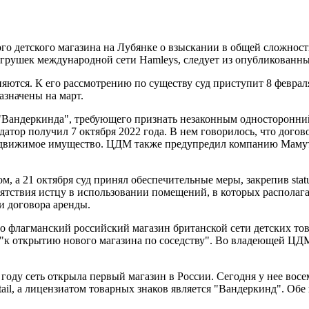
о детского магазина на Лубянке о взыскании в общей сложнос
рушек международной сети Hamleys, следует из опубликованных
яются. К его рассмотрению по существу суд приступит 8 феврал
азначены на март.
"Вандеркинда", требующего признать незаконным односторонни
атор получил 7 октября 2022 года. В нем говорилось, что догово
ое движимое имущество. ЦДМ также предупредил компанию Маму
ом, а 21 октября суд принял обеспечительные меры, закрепив sta
пятствия истцу в использовании помещений, в которых располаг
и договора аренды.
о флагманский российский магазин британской сети детских тов
ся "к открытию нового магазина по соседству". Во владеющей 
году сеть открыла первый магазин в России. Сегодня у нее восе
tail, а лицензиатом товарных знаков является "Вандеркинд". О