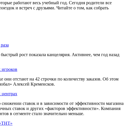
торые работают весь учебный год. Сегодня родители все
оездок и встреч с друзьями. Читайте о том, как собрать
 раза
быстрый рост показала канцелярия. Активнее, чем год назад
х игроков
 они отстают на 42 строчки по количеству заказов. Об этом
лобал» Алексей Кременсков.
х центрах
о снижении ставок и в зависимости от эффективности магазина
очных ставок и других «факторов эффективности». Компания
тов в сегменте стало значительно меньше.
 «ТНТ»