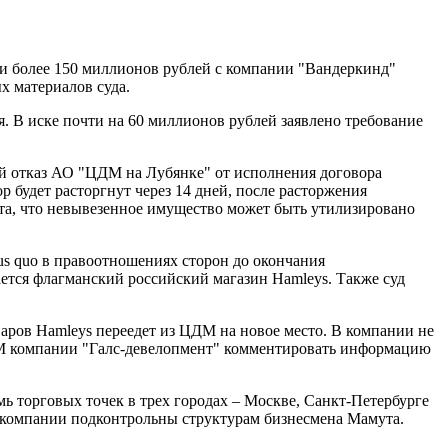
ти более 150 миллионов рублей с компании "Вандеркинд"
 материалов суда.
я. В иске почти на 60 миллионов рублей заявлено требование
й отказ АО "ЦДМ на Лубянке" от исполнения договора
р будет расторгнут через 14 дней, после расторжения
та, что невывезенное имущество может быть утилизировано
tus quo в правоотношениях сторон до окончания
ается флагманский российский магазин Hamleys. Также суд
аров Hamleys переедет из ЦДМ на новое место. В компании не
ЦДМ компании "Галс-девелопмент" комментировать информацию
мь торговых точек в трех городах – Москве, Санкт-Петербурге
бе компании подконтрольны структурам бизнесмена Мамута.