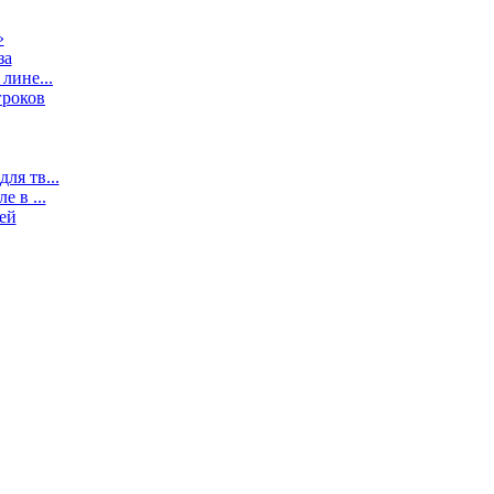
»
за
лине...
гроков
ля тв...
 в ...
ей