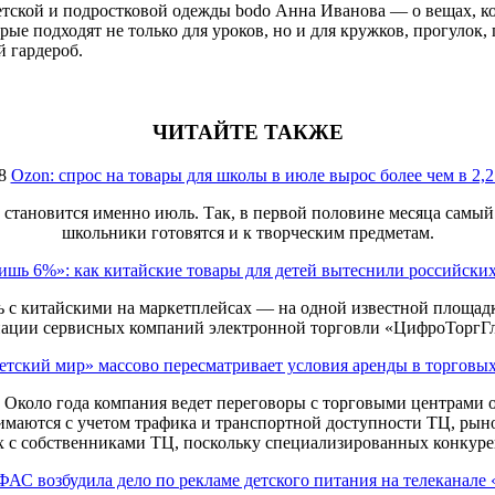
етской и подростковой одежды bodo Анна Иванова — о вещах, ко
е подходят не только для уроков, но и для кружков, прогулок, п
 гардероб.
ЧИТАЙТЕ ТАКЖЕ
8
Ozon: спрос на товары для школы в июле вырос более чем в 2,2
 становится именно июль. Так, в первой половине месяца самый 
школьники готовятся и к творческим предметам.
ишь 6%»: как китайские товары для детей вытеснили российски
 с китайскими на маркетплейсах — на одной известной площадке
иации сервисных компаний электронной торговли «ЦифроТоргГ
етский мир» массово пересматривает условия аренды в торговы
. Около года компания ведет переговоры с торговыми центрами 
нимаются с учетом трафика и транспортной доступности ТЦ, рын
 с собственниками ТЦ, поскольку специализированных конкурен
ФАС возбудила дело по рекламе детского питания на телеканале