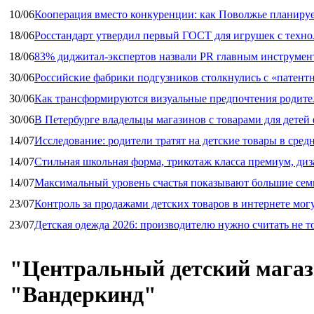
10/06
Кооперация вместо конкуренции: как Поволжье планируе
18/06
Росстандарт утвердил первый ГОСТ для игрушек с техн
18/06
83% диджитал‑экспертов назвали PR главным инструмен
30/06
Российские фабрики подгузников столкнулись с «патен
30/06
Как трансформируются визуальные предпочтения родител
30/06
В Петербурге владельцы магазинов с товарами для дете
14/07
Исследование: родители тратят на детские товары в средн
14/07
Стильная школьная форма, трикотаж класса премиум, диз
14/07
Максимальный уровень счастья показывают большие сем
23/07
Контроль за продажами детских товаров в интернете мог
23/07
Детская одежда 2026: производителю нужно считать не т
"Центральный детский магази
"Вандеркинд"