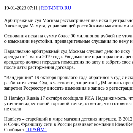
19-01-2023 07:11
|
RDT-INFO.RU
Арбитражный суд Москвы рассматривает два иска Центральног
Александра Мамута, управляющей российскими магазинами иг
Основания иска на сумму более 90 миллионов рублей не уточн
о взыскании неустойки, предварительные слушания по нему н
Параллельно арбитражный суд Москвы слушает дело по иску 
аренды от 1 марта 2019 года. Уведомление о расторжении аренд
арендатор должен передать помещения по акту и забрать св
после даты расторжения договора.
"Вандеркинд" 19 октября прошлого года обратился в суд с иск
разбирательства. Суд, в частности, запретил ЦДМ чинить пре
запретил Росреестру вносить изменения в запись о регистраци
В Hamleys Russia 17 октября сообщили РИА Недвижимость, чт
уточнили адрес новой торговой точки, отметив, что готовят
не стали.
Hamleys – старейший в мире магазин детских игрушек. В 2012 
и Сочи. Франшизу сети в России развивает компания Ideas4Re
Сообщает
"ПРАЙМ"