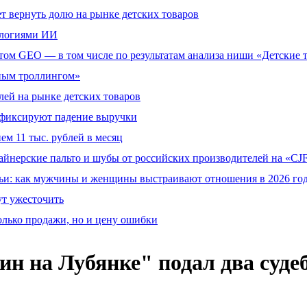
т вернуть долю на рынке детских товаров
ологиями ИИ
том GEO — в том числе по результатам анализа ниши «Детские 
тным троллингом»
ей на рынке детских товаров
й фиксируют падение выручки
ем 11 тыс. рублей в месяц
айнерские пальто и шубы от российских производителей на «CJF
ьи: как мужчины и женщины выстраивают отношения в 2026 го
ут ужесточить
олько продажи, но и цену ошибки
н на Лубянке" подал два суде