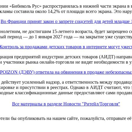
нии «Бибиколь Рус» распространялась в нижней части экрана в
кламы составила около 14,2% от площади всего экрана. Это нару
Во Франции принят закон о запрете соцсетей для детей младше 
ннолетним, не достигшим 15-летнего возраста, будет запрещено 
й период — до 1 января 2027 года — на закрытие уже существ
Контроль за продажами детских товаров в интернете могут ужес
иация предприятий индустрии детских товаров (АИДТ) направи
и участники рынка онлайн-торговли не видят необходимости в у
POIZON (ДЭВУ) ответила на обвинения в продаже небезопасных
е действует усиленный надзор, а ответственность между продавц
кировке и присутствии в реестрах. Однако в АИДТ считают, что э
ходные классификационные данные предоставляют сами продав
Все материалы в разделе Новости "Ритейл/Торговля"
хотели бы опубликовать на нашем сайте, пожалуйста, отправьте е