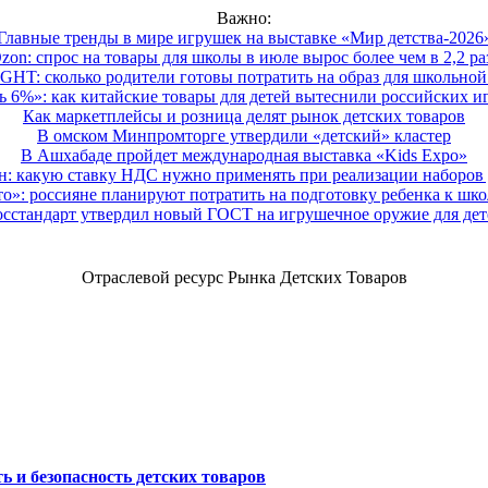
Важно:
Главные тренды в мире игрушек на выставке «Мир детства-2026
zon: спрос на товары для школы в июле вырос более чем в 2,2 ра
HT: сколько родители готовы потратить на образ для школьной 
 6%»: как китайские товары для детей вытеснили российских и
Как маркетплейсы и розница делят рынок детских товаров
В омском Минпромторге утвердили «детский» кластер
В Ашхабаде пройдет международная выставка «Kids Expo»
 какую ставку НДС нужно применять при реализации наборов д
о»: россияне планируют потратить на подготовку ребенка к школе
осстандарт утвердил новый ГОСТ на игрушечное оружие для дет
Отраслевой ресурс Рынка Детских Товаров
ь и безопасность детских товаров