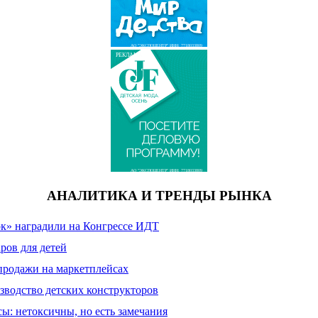
АО "ЭКСПОЦЕНТР" ИНН: 7718033809
РЕКЛАМА
АО "ЭКСПОЦЕНТР" ИНН: 7718033809
АНАЛИТИКА И ТРЕНДЫ РЫНКА
к» наградили на Конгрессе ИДТ
ров для детей
продажи на маркетплейсах
зводство детских конструкторов
сы: нетоксичны, но есть замечания