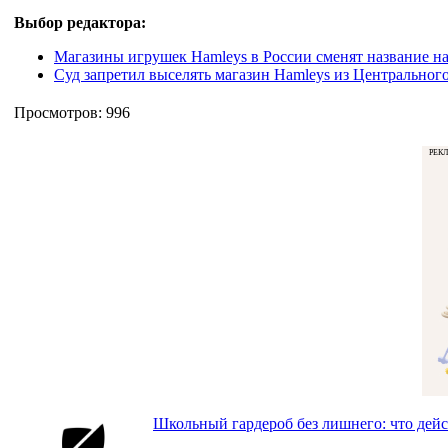
Выбор редактора:
Магазины игрушек Hamleys в России сменят название н
Суд запретил выселять магазин Hamleys из Центральног
Просмотров: 996
РЕК
Школьный гардероб без лишнего: что дей