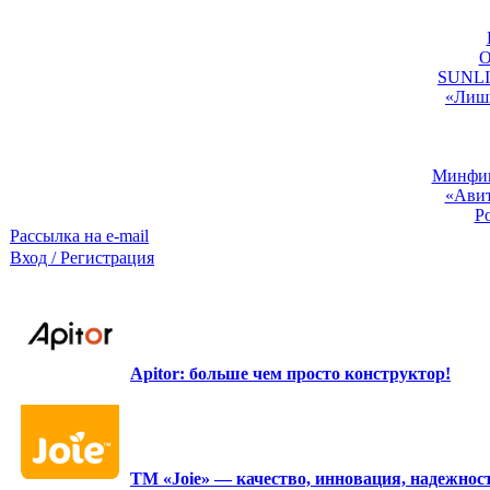
O
SUNLIG
«Лишь
Минфин:
«Авит
Р
Рассылка на e-mail
Вход / Регистрация
Apitor: больше чем просто конструктор!
ТМ «Joie» — качество, инновация, надежност