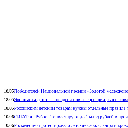
18/05
Победителей Национальной премии «Золотой медвежоно
18/05
Экономика детства: тренды и новые сценарии рынка това
18/05
Российским детским товарам нужны отдельные правила 
10/06
СИБУР и "Рубрик" инвестируют до 1 млрд рублей в прои
10/06
Роскачество протестировало детские сабо, сланцы и крок