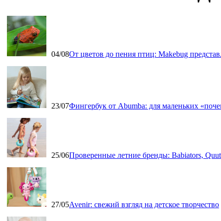
04/08
От цветов до пения птиц: Makebug представ
23/07
Фингербук от Abumba: для маленьких «поч
25/06
Проверенные летние бренды: Babiators, Qu
27/05
Avenir: свежий взгляд на детское творчество