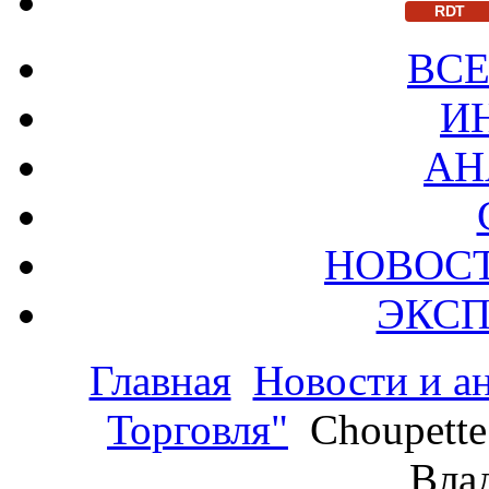
RDT
ВСЕ
И
АН
НОВОС
ЭКСП
Главная
Новости и а
Торговля"
Choupette
Вла