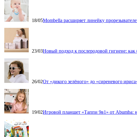
18/05
Mombella расширяет линейку прорезывателе
23/03
Новый подход к послеродовой гигиене: как
26/02
От «дикого зелёного» до «сиреневого ириса»
19/02
Игровой планшет «Таппи 9в1» от Abumba: н