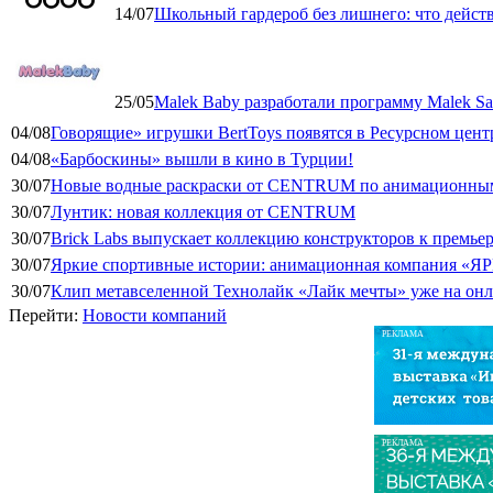
14/07
Школьный гардероб без лишнего: что дейст
25/05
Malek Baby разработали программу Malek Saf
04/08
Говорящие» игрушки BertToys появятся в Ресурсном цент
04/08
«Барбоскины» вышли в кино в Турции!
30/07
Новые водные раскраски от CENTRUM по анимационным
30/07
Лунтик: новая коллекция от CENTRUM
30/07
Brick Labs выпускает коллекцию конструкторов к премь
30/07
Яркие спортивные истории: анимационная компания «ЯР
30/07
Клип метавселенной Технолайк «Лайк мечты» уже на он
Перейти:
Новости компаний
РЕКЛАМА
РЕКЛАМА