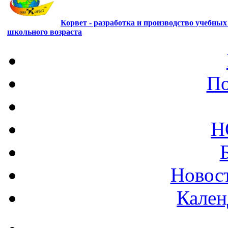
Корвет - разработка и производство учебны
школьного возраста
По
Н
Новост
Кален