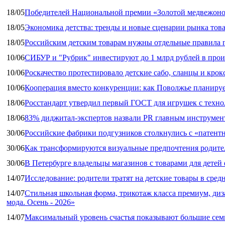
18/05
Победителей Национальной премии «Золотой медвежоно
18/05
Экономика детства: тренды и новые сценарии рынка това
18/05
Российским детским товарам нужны отдельные правила 
10/06
СИБУР и "Рубрик" инвестируют до 1 млрд рублей в прои
10/06
Роскачество протестировало детские сабо, сланцы и крок
10/06
Кооперация вместо конкуренции: как Поволжье планируе
18/06
Росстандарт утвердил первый ГОСТ для игрушек с техн
18/06
83% диджитал‑экспертов назвали PR главным инструмен
30/06
Российские фабрики подгузников столкнулись с «патен
30/06
Как трансформируются визуальные предпочтения родител
30/06
В Петербурге владельцы магазинов с товарами для дете
14/07
Исследование: родители тратят на детские товары в средн
14/07
Стильная школьная форма, трикотаж класса премиум, диз
мода. Осень - 2026»
14/07
Максимальный уровень счастья показывают большие сем