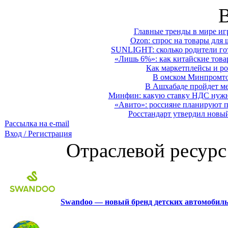
Главные тренды в мире иг
Ozon: спрос на товары для 
SUNLIGHT: сколько родители гот
«Лишь 6%»: как китайские това
Как маркетплейсы и ро
В омском Минпромтор
В Ашхабаде пройдет ме
Минфин: какую ставку НДС нужно
«Авито»: россияне планируют по
Росстандарт утвердил новы
Рассылка на e-mail
Вход / Регистрация
Отраслевой ресурс
Swandoo — новый бренд детских автомобиль