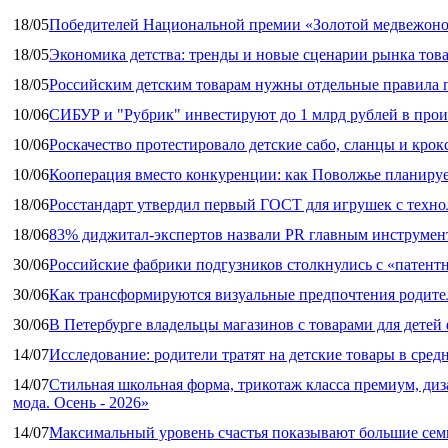
18/05
Победителей Национальной премии «Золотой медвежоно
18/05
Экономика детства: тренды и новые сценарии рынка това
18/05
Российским детским товарам нужны отдельные правила 
10/06
СИБУР и "Рубрик" инвестируют до 1 млрд рублей в прои
10/06
Роскачество протестировало детские сабо, сланцы и крок
10/06
Кооперация вместо конкуренции: как Поволжье планируе
18/06
Росстандарт утвердил первый ГОСТ для игрушек с техн
18/06
83% диджитал‑экспертов назвали PR главным инструмен
30/06
Российские фабрики подгузников столкнулись с «патен
30/06
Как трансформируются визуальные предпочтения родител
30/06
В Петербурге владельцы магазинов с товарами для дете
14/07
Исследование: родители тратят на детские товары в средн
14/07
Стильная школьная форма, трикотаж класса премиум, диз
мода. Осень - 2026»
14/07
Максимальный уровень счастья показывают большие сем