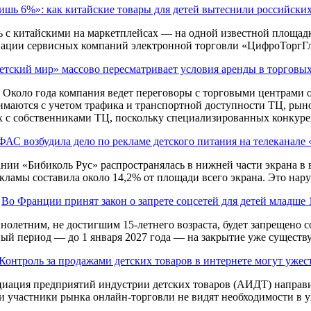
ишь 6%»: как китайские товары для детей вытеснили российски
 с китайскими на маркетплейсах — на одной известной площадке
иации сервисных компаний электронной торговли «ЦифроТоргГ
етский мир» массово пересматривает условия аренды в торговы
. Около года компания ведет переговоры с торговыми центрами 
нимаются с учетом трафика и транспортной доступности ТЦ, рын
 с собственниками ТЦ, поскольку специализированных конкурен
ФАС возбудила дело по рекламе детского питания на телеканале
нии «Бибиколь Рус» распространялась в нижней части экрана в
кламы составила около 14,2% от площади всего экрана. Это нару
Во Франции принят закон о запрете соцсетей для детей младше 
ннолетним, не достигшим 15-летнего возраста, будет запрещено 
й период — до 1 января 2027 года — на закрытие уже существ
Контроль за продажами детских товаров в интернете могут ужес
иация предприятий индустрии детских товаров (АИДТ) направи
и участники рынка онлайн-торговли не видят необходимости в у