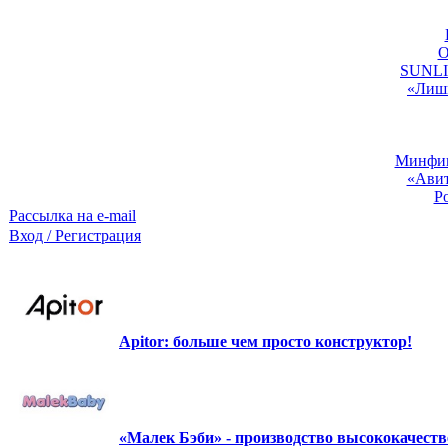
O
SUNLIG
«Лишь
Минфин:
«Авит
Р
Рассылка на e-mail
Вход / Регистрация
Apitor: больше чем просто конструктор!
«Малек Бэби» - производство высококачест