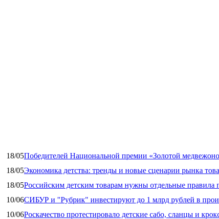
18/05
Победителей Национальной премии «Золотой медвежоно
18/05
Экономика детства: тренды и новые сценарии рынка това
18/05
Российским детским товарам нужны отдельные правила 
10/06
СИБУР и "Рубрик" инвестируют до 1 млрд рублей в прои
10/06
Роскачество протестировало детские сабо, сланцы и крок