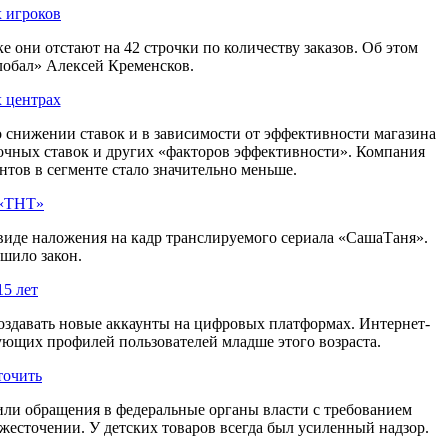
х игроков
 они отстают на 42 строчки по количеству заказов. Об этом
лобал» Алексей Кременсков.
х центрах
о снижении ставок и в зависимости от эффективности магазина
очных ставок и других «факторов эффективности». Компания
тов в сегменте стало значительно меньше.
 «ТНТ»
 виде наложения на кадр транслируемого сериала «СашаТаня».
шило закон.
15 лет
создавать новые аккаунты на цифровых платформах. Интернет-
ующих профилей пользователей младше этого возраста.
точить
ли обращения в федеральные органы власти с требованием
жесточении. У детских товаров всегда был усиленный надзор.