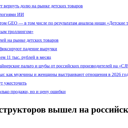
т вернуть долю на рынке детских товаров
ологиями ИИ
том GEO — в том числе по результатам анализа ниши «Детские 
тным троллингом»
ей на рынке детских товаров
й фиксируют падение выручки
ем 11 тыс. рублей в месяц
айнерские пальто и шубы от российских производителей на «CJF
ьи: как мужчины и женщины выстраивают отношения в 2026 го
ут ужесточить
олько продажи, но и цену ошибки
нструкторов вышел на российс