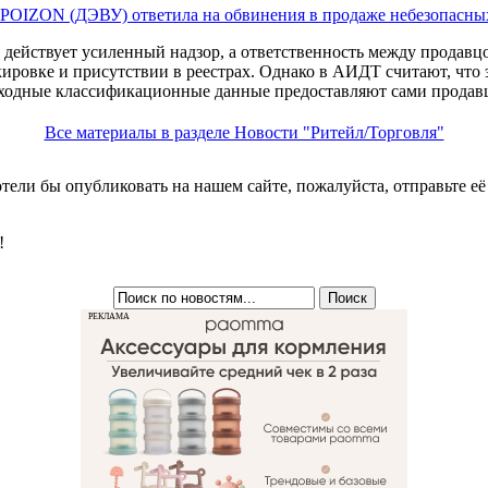
POIZON (ДЭВУ) ответила на обвинения в продаже небезопасных
е действует усиленный надзор, а ответственность между продавц
кировке и присутствии в реестрах. Однако в АИДТ считают, что э
ходные классификационные данные предоставляют сами продав
Все материалы в разделе Новости "Ритейл/Торговля"
хотели бы опубликовать на нашем сайте, пожалуйста, отправьте е
!
РЕКЛАМА