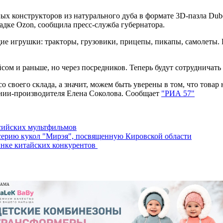
х конструкторов из натурального дуба в формате 3D-пазла Dub
адке Ozon, сообщила пресс-служба губернатора.
 игрушки: тракторы, грузовики, прицепы, пикапы, самолеты. К
сом и раньше, но через посредников. Теперь будут сотрудничать
о своего склада, а значит, можем быть уверены в том, что товар 
ании-производителя Елена Соколова. Сообщает
"РИА 57"
ссийских мультфильмов
ерию кукол "Мирэя", посвященную Кировской области
ынке китайских конкурентов
ЛАМА