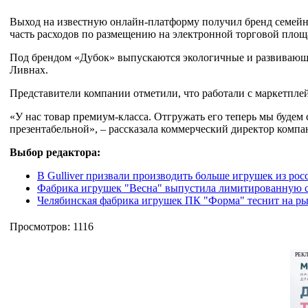
Выход на известную онлайн-платформу получил бренд семейны
часть расходов по размещению на электронной торговой площ
Под брендом «Дубок» выпускаются экологичные и развивающие
Ливнах.
Представители компании отметили, что работали с маркетплей
«У нас товар премиум-класса. Отгружать его теперь мы будем с
презентабельной», – рассказала коммерческий директор комп
Выбор редактора:
В Gulliver призвали производить больше игрушек из ро
Фабрика игрушек "Весна" выпустила лимитированную с
Челябинская фабрика игрушек ПК "Форма" теснит на р
Просмотров: 1116
РЕК