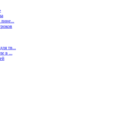
»
за
лине...
гроков
ля тв...
 в ...
ей