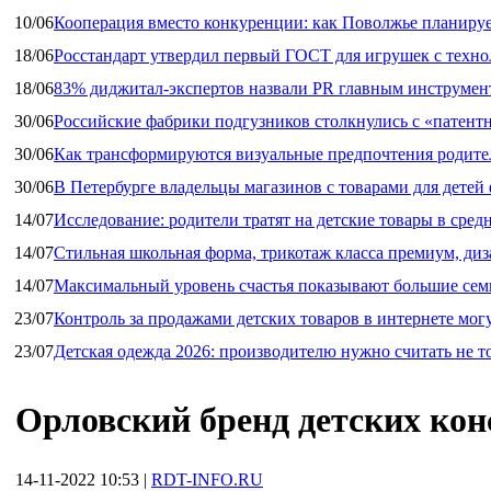
10/06
Кооперация вместо конкуренции: как Поволжье планируе
18/06
Росстандарт утвердил первый ГОСТ для игрушек с техн
18/06
83% диджитал‑экспертов назвали PR главным инструмен
30/06
Российские фабрики подгузников столкнулись с «патен
30/06
Как трансформируются визуальные предпочтения родител
30/06
В Петербурге владельцы магазинов с товарами для дете
14/07
Исследование: родители тратят на детские товары в средн
14/07
Стильная школьная форма, трикотаж класса премиум, диз
14/07
Максимальный уровень счастья показывают большие сем
23/07
Контроль за продажами детских товаров в интернете мог
23/07
Детская одежда 2026: производителю нужно считать не т
Орловский бренд детских ко
14-11-2022 10:53
|
RDT-INFO.RU