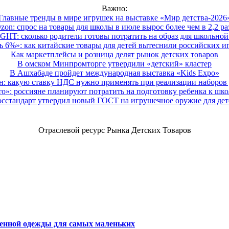
Важно:
Главные тренды в мире игрушек на выставке «Мир детства-2026
zon: спрос на товары для школы в июле вырос более чем в 2,2 ра
HT: сколько родители готовы потратить на образ для школьной 
 6%»: как китайские товары для детей вытеснили российских и
Как маркетплейсы и розница делят рынок детских товаров
В омском Минпромторге утвердили «детский» кластер
В Ашхабаде пройдет международная выставка «Kids Expo»
 какую ставку НДС нужно применять при реализации наборов д
о»: россияне планируют потратить на подготовку ребенка к школе
осстандарт утвердил новый ГОСТ на игрушечное оружие для дет
Отраслевой ресурс Рынка Детских Товаров
венной одежды для самых маленьких