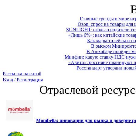
Главные тренды в мире иг
Ozon: спрос на товары для 
SUNLIGHT: сколько родители гот
«Лишь 6%»: как китайские това
Как маркетплейсы и ро
В омском Минпромтор
В Ашхабаде пройдет ме
Минфин: какую ставку НДС нужно
«Авито»: россияне планируют по
Росстандарт утвердил новы
Рассылка на e-mail
Вход / Регистрация
Отраслевой ресурс
Mombella: инновации для рынка и доверие ро