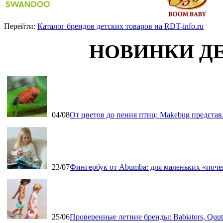
Перейти:
Каталог брендов детских товаров на RDT-info.ru
НОВИНКИ Д
04/08
От цветов до пения птиц: Makebug представ
23/07
Фингербук от Abumba: для маленьких «поч
25/06
Проверенные летние бренды: Babiators, Qu