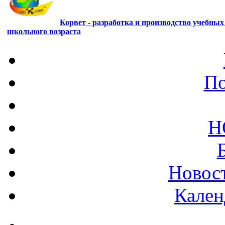
Корвет - разработка и производство учебны
школьного возраста
По
Н
Новост
Кален