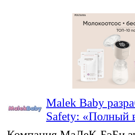
РЕКЛАМА
Malek Baby разр
Safety: «Полный в
Компания МаЛеК-БэБи зн