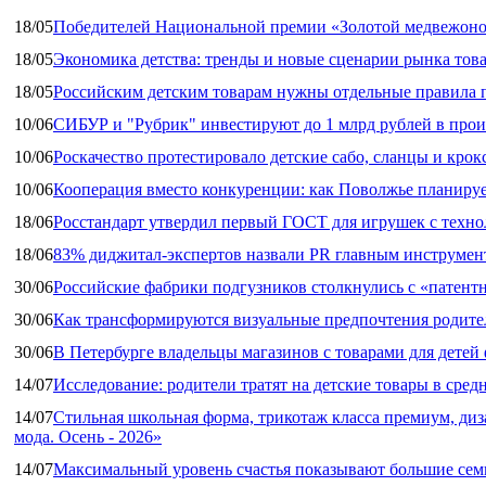
18/05
Победителей Национальной премии «Золотой медвежоно
18/05
Экономика детства: тренды и новые сценарии рынка това
18/05
Российским детским товарам нужны отдельные правила 
10/06
СИБУР и "Рубрик" инвестируют до 1 млрд рублей в прои
10/06
Роскачество протестировало детские сабо, сланцы и крок
10/06
Кооперация вместо конкуренции: как Поволжье планируе
18/06
Росстандарт утвердил первый ГОСТ для игрушек с техн
18/06
83% диджитал‑экспертов назвали PR главным инструмен
30/06
Российские фабрики подгузников столкнулись с «патен
30/06
Как трансформируются визуальные предпочтения родител
30/06
В Петербурге владельцы магазинов с товарами для дете
14/07
Исследование: родители тратят на детские товары в средн
14/07
Стильная школьная форма, трикотаж класса премиум, диз
мода. Осень - 2026»
14/07
Максимальный уровень счастья показывают большие сем