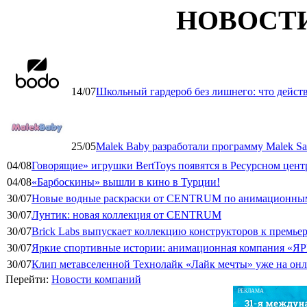
НОВОСТ
14/07
Школьный гардероб без лишнего: что дейст
25/05
Malek Baby разработали программу Malek Saf
04/08
Говорящие» игрушки BertToys появятся в Ресурсном цент
04/08
«Барбоскины» вышли в кино в Турции!
30/07
Новые водные раскраски от CENTRUM по анимационным
30/07
Лунтик: новая коллекция от CENTRUM
30/07
Brick Labs выпускает коллекцию конструкторов к премь
30/07
Яркие спортивные истории: анимационная компания «ЯР
30/07
Клип метавселенной Технолайк «Лайк мечты» уже на он
Перейти:
Новости компаний
РЕКЛАМА