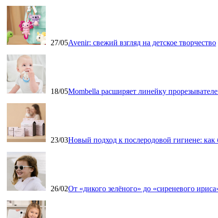
27/05
Avenir: свежий взгляд на детское творчество
18/05
Mombella расширяет линейку прорезывателе
23/03
Новый подход к послеродовой гигиене: как
26/02
От «дикого зелёного» до «сиреневого ириса»