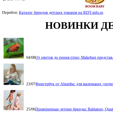
Перейти:
Каталог брендов детских товаров на RDT-info.ru
НОВИНКИ Д
04/08
От цветов до пения птиц: Makebug представ
23/07
Фингербук от Abumba: для маленьких «поч
25/06
Проверенные летние бренды: Babiators, Qu