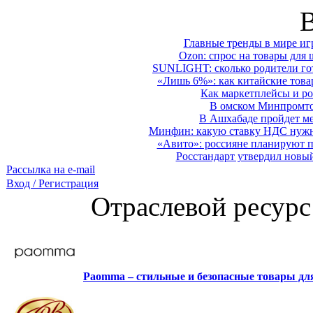
Главные тренды в мире иг
Ozon: спрос на товары для 
SUNLIGHT: сколько родители гот
«Лишь 6%»: как китайские това
Как маркетплейсы и ро
В омском Минпромтор
В Ашхабаде пройдет ме
Минфин: какую ставку НДС нужно
«Авито»: россияне планируют по
Росстандарт утвердил новы
Рассылка на e-mail
Вход / Регистрация
Отраслевой ресурс
Paomma – стильные и безопасные товары д