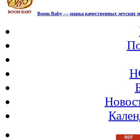
Boom Baby — марка качественных детских м
По
Н
Новост
Кален
RDT