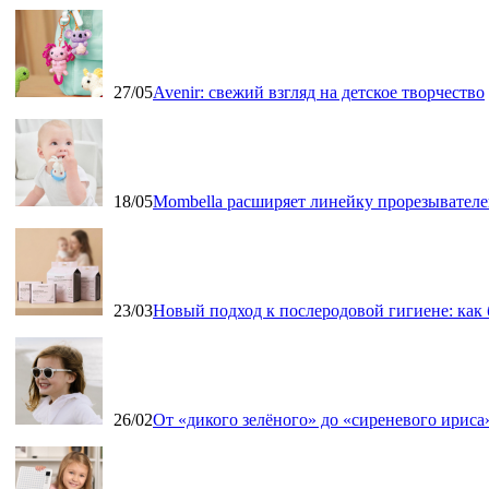
27/05
Avenir: свежий взгляд на детское творчество
18/05
Mombella расширяет линейку прорезывателе
23/03
Новый подход к послеродовой гигиене: как
26/02
От «дикого зелёного» до «сиреневого ириса»