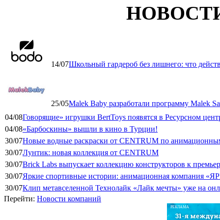
НОВОСТ
14/07
Школьный гардероб без лишнего: что дейст
25/05
Malek Baby разработали программу Malek Saf
04/08
Говорящие» игрушки BertToys появятся в Ресурсном цент
04/08
«Барбоскины» вышли в кино в Турции!
30/07
Новые водные раскраски от CENTRUM по анимационным
30/07
Лунтик: новая коллекция от CENTRUM
30/07
Brick Labs выпускает коллекцию конструкторов к премь
30/07
Яркие спортивные истории: анимационная компания «ЯР
30/07
Клип метавселенной Технолайк «Лайк мечты» уже на он
Перейти:
Новости компаний
РЕКЛАМА