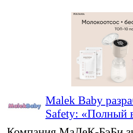
РЕКЛАМА
Malek Baby разр
Safety: «Полный в
Компания МаЛеК-БэБи зн