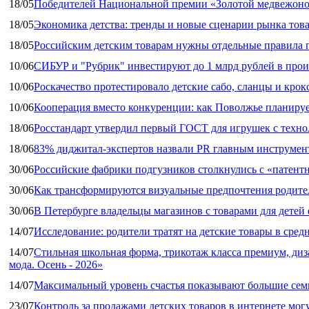
18/05
Победителей Национальной премии «Золотой медвежоно
18/05
Экономика детства: тренды и новые сценарии рынка това
18/05
Российским детским товарам нужны отдельные правила 
10/06
СИБУР и "Рубрик" инвестируют до 1 млрд рублей в прои
10/06
Роскачество протестировало детские сабо, сланцы и крок
10/06
Кооперация вместо конкуренции: как Поволжье планируе
18/06
Росстандарт утвердил первый ГОСТ для игрушек с техн
18/06
83% диджитал‑экспертов назвали PR главным инструмен
30/06
Российские фабрики подгузников столкнулись с «патен
30/06
Как трансформируются визуальные предпочтения родител
30/06
В Петербурге владельцы магазинов с товарами для дете
14/07
Исследование: родители тратят на детские товары в средн
14/07
Стильная школьная форма, трикотаж класса премиум, диз
мода. Осень - 2026»
14/07
Максимальный уровень счастья показывают большие сем
23/07
Контроль за продажами детских товаров в интернете мог