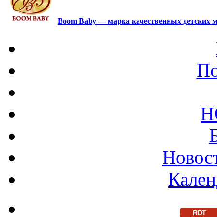
Boom Baby — марка качественных детских м
По
Н
Новост
Кален
RDT