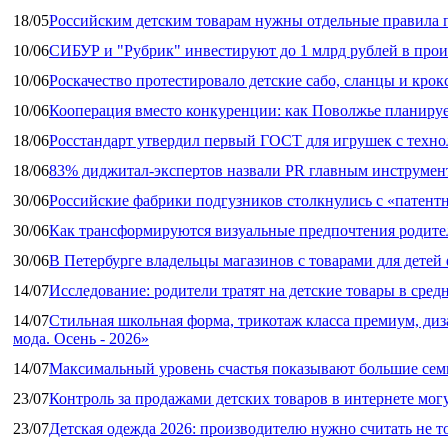
18/05
Российским детским товарам нужны отдельные правила 
10/06
СИБУР и "Рубрик" инвестируют до 1 млрд рублей в прои
10/06
Роскачество протестировало детские сабо, сланцы и крок
10/06
Кооперация вместо конкуренции: как Поволжье планируе
18/06
Росстандарт утвердил первый ГОСТ для игрушек с техн
18/06
83% диджитал‑экспертов назвали PR главным инструмен
30/06
Российские фабрики подгузников столкнулись с «патен
30/06
Как трансформируются визуальные предпочтения родител
30/06
В Петербурге владельцы магазинов с товарами для дете
14/07
Исследование: родители тратят на детские товары в средн
14/07
Стильная школьная форма, трикотаж класса премиум, диз
мода. Осень - 2026»
14/07
Максимальный уровень счастья показывают большие сем
23/07
Контроль за продажами детских товаров в интернете мог
23/07
Детская одежда 2026: производителю нужно считать не т