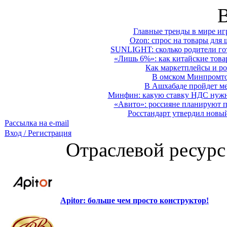
Главные тренды в мире иг
Ozon: спрос на товары для 
SUNLIGHT: сколько родители гот
«Лишь 6%»: как китайские това
Как маркетплейсы и ро
В омском Минпромтор
В Ашхабаде пройдет ме
Минфин: какую ставку НДС нужно
«Авито»: россияне планируют по
Росстандарт утвердил новы
Рассылка на e-mail
Вход / Регистрация
Отраслевой ресурс
Apitor: больше чем просто конструктор!