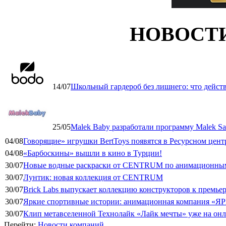
НОВОСТ
14/07
Школьный гардероб без лишнего: что дейст
25/05
Malek Baby разработали программу Malek Saf
04/08
Говорящие» игрушки BertToys появятся в Ресурсном цент
04/08
«Барбоскины» вышли в кино в Турции!
30/07
Новые водные раскраски от CENTRUM по анимационным
30/07
Лунтик: новая коллекция от CENTRUM
30/07
Brick Labs выпускает коллекцию конструкторов к премь
30/07
Яркие спортивные истории: анимационная компания «ЯР
30/07
Клип метавселенной Технолайк «Лайк мечты» уже на он
Перейти:
Новости компаний