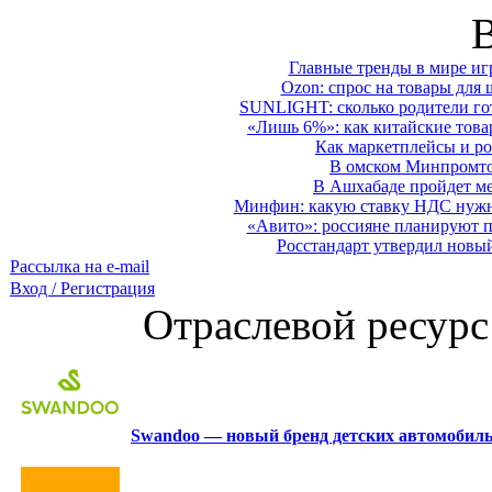
Главные тренды в мире иг
Ozon: спрос на товары для 
SUNLIGHT: сколько родители гот
«Лишь 6%»: как китайские това
Как маркетплейсы и ро
В омском Минпромтор
В Ашхабаде пройдет ме
Минфин: какую ставку НДС нужно
«Авито»: россияне планируют по
Росстандарт утвердил новы
Рассылка на e-mail
Вход / Регистрация
Отраслевой ресурс
Swandoo — новый бренд детских автомобиль