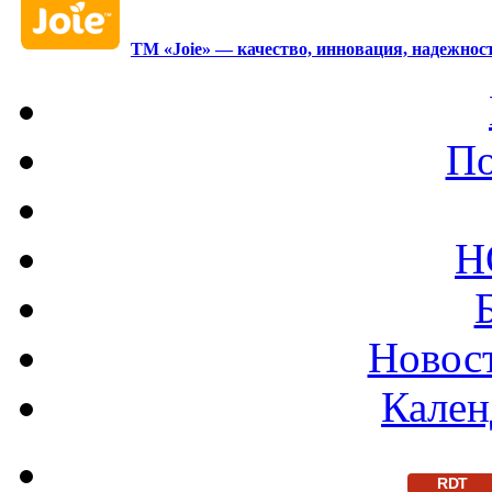
ТМ «Joie» — качество, инновация, надежност
По
Н
Новост
Кален
RDT