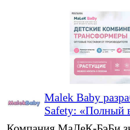
РЕКЛАМА
Malek Baby разр
Safety: «Полный в
Компания МаЛеК-БэБи зн