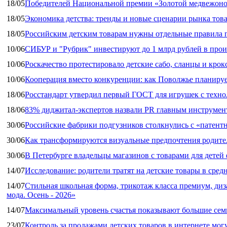
18/05
Победителей Национальной премии «Золотой медвежоно
18/05
Экономика детства: тренды и новые сценарии рынка това
18/05
Российским детским товарам нужны отдельные правила 
10/06
СИБУР и "Рубрик" инвестируют до 1 млрд рублей в прои
10/06
Роскачество протестировало детские сабо, сланцы и крок
10/06
Кооперация вместо конкуренции: как Поволжье планируе
18/06
Росстандарт утвердил первый ГОСТ для игрушек с техн
18/06
83% диджитал‑экспертов назвали PR главным инструмен
30/06
Российские фабрики подгузников столкнулись с «патен
30/06
Как трансформируются визуальные предпочтения родител
30/06
В Петербурге владельцы магазинов с товарами для дете
14/07
Исследование: родители тратят на детские товары в средн
14/07
Стильная школьная форма, трикотаж класса премиум, диз
мода. Осень - 2026»
14/07
Максимальный уровень счастья показывают большие сем
23/07
Контроль за продажами детских товаров в интернете мог