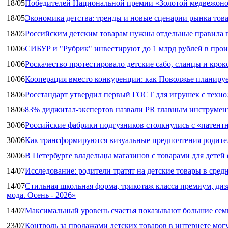
18/05
Победителей Национальной премии «Золотой медвежоно
18/05
Экономика детства: тренды и новые сценарии рынка това
18/05
Российским детским товарам нужны отдельные правила 
10/06
СИБУР и "Рубрик" инвестируют до 1 млрд рублей в прои
10/06
Роскачество протестировало детские сабо, сланцы и крок
10/06
Кооперация вместо конкуренции: как Поволжье планируе
18/06
Росстандарт утвердил первый ГОСТ для игрушек с техн
18/06
83% диджитал‑экспертов назвали PR главным инструмен
30/06
Российские фабрики подгузников столкнулись с «патен
30/06
Как трансформируются визуальные предпочтения родител
30/06
В Петербурге владельцы магазинов с товарами для дете
14/07
Исследование: родители тратят на детские товары в средн
14/07
Стильная школьная форма, трикотаж класса премиум, диз
мода. Осень - 2026»
14/07
Максимальный уровень счастья показывают большие сем
23/07
Контроль за продажами детских товаров в интернете мог