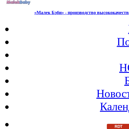
«Малек Бэби» - производство высококачест
По
Н
Новост
Кален
RDT