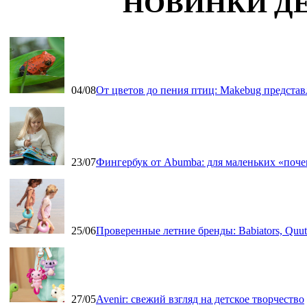
НОВИНКИ Д
04/08
От цветов до пения птиц: Makebug представ
23/07
Фингербук от Abumba: для маленьких «поч
25/06
Проверенные летние бренды: Babiators, Qu
27/05
Avenir: свежий взгляд на детское творчество