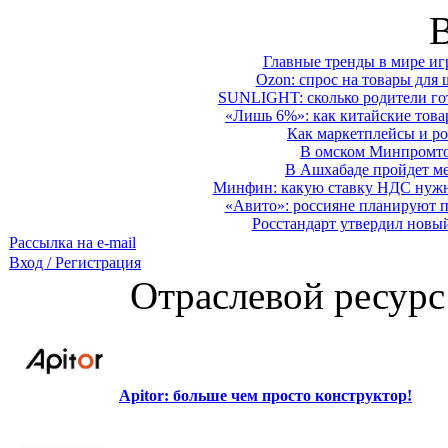
Главные тренды в мире иг
Ozon: спрос на товары для 
SUNLIGHT: сколько родители гот
«Лишь 6%»: как китайские това
Как маркетплейсы и ро
В омском Минпромтор
В Ашхабаде пройдет ме
Минфин: какую ставку НДС нужно
«Авито»: россияне планируют по
Росстандарт утвердил новы
Рассылка на e-mail
Вход / Регистрация
Отраслевой ресурс
Apitor: больше чем просто конструктор!