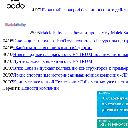
14/07
Школьный гардероб без лишнего: что дейст
25/05
Malek Baby разработали программу Malek Saf
04/08
Говорящие» игрушки BertToys появятся в Ресурсном цент
04/08
«Барбоскины» вышли в кино в Турции!
30/07
Новые водные раскраски от CENTRUM по анимационным
30/07
Лунтик: новая коллекция от CENTRUM
30/07
Brick Labs выпускает коллекцию конструкторов к премь
30/07
Яркие спортивные истории: анимационная компания «ЯР
30/07
Клип метавселенной Технолайк «Лайк мечты» уже на он
Перейти:
Новости компаний
РЕКЛАМА
РЕКЛАМА