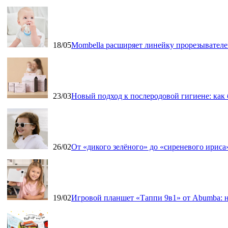
18/05
Mombella расширяет линейку прорезывателе
23/03
Новый подход к послеродовой гигиене: как
26/02
От «дикого зелёного» до «сиреневого ириса»
19/02
Игровой планшет «Таппи 9в1» от Abumba: н