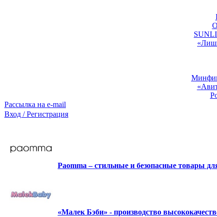
O
SUNLIG
«Лишь
Минфин:
«Авит
Р
Рассылка на e-mail
Вход / Регистрация
Paomma – стильные и безопасные товары д
«Малек Бэби» - производство высококачест