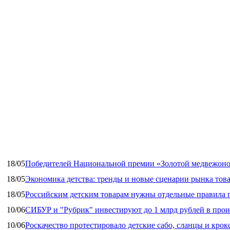
18/05
Победителей Национальной премии «Золотой медвежоно
18/05
Экономика детства: тренды и новые сценарии рынка това
18/05
Российским детским товарам нужны отдельные правила 
10/06
СИБУР и "Рубрик" инвестируют до 1 млрд рублей в прои
10/06
Роскачество протестировало детские сабо, сланцы и крок