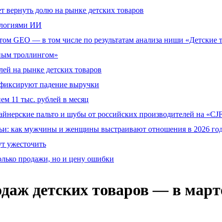
т вернуть долю на рынке детских товаров
ологиями ИИ
том GEO — в том числе по результатам анализа ниши «Детские 
тным троллингом»
ей на рынке детских товаров
й фиксируют падение выручки
ем 11 тыс. рублей в месяц
айнерские пальто и шубы от российских производителей на «CJF
ьи: как мужчины и женщины выстраивают отношения в 2026 го
ут ужесточить
олько продажи, но и цену ошибки
даж детских товаров — в марте