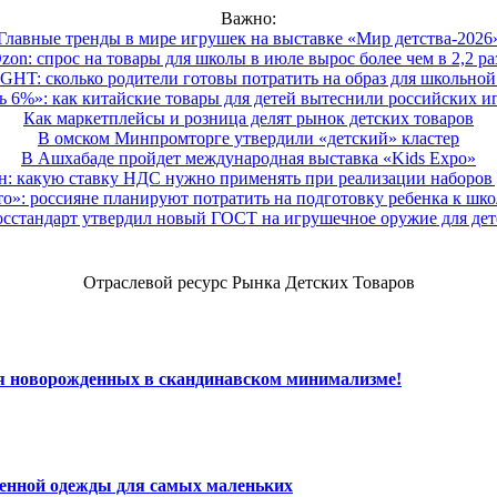
Важно:
Главные тренды в мире игрушек на выставке «Мир детства-2026
zon: спрос на товары для школы в июле вырос более чем в 2,2 ра
HT: сколько родители готовы потратить на образ для школьной 
 6%»: как китайские товары для детей вытеснили российских и
Как маркетплейсы и розница делят рынок детских товаров
В омском Минпромторге утвердили «детский» кластер
В Ашхабаде пройдет международная выставка «Kids Expo»
 какую ставку НДС нужно применять при реализации наборов д
о»: россияне планируют потратить на подготовку ребенка к школе
осстандарт утвердил новый ГОСТ на игрушечное оружие для дет
Отраслевой ресурс Рынка Детских Товаров
ля новорожденных в скандинавском минимализме!
венной одежды для самых маленьких