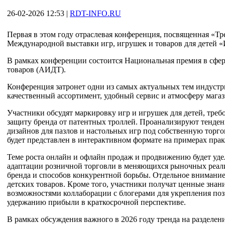
26-02-2026 12:53
|
RDT-INFO.RU
Первая в этом году отраслевая конференция, посвященная «Тре
Международной выставки игр, игрушек и товаров для детей 
В рамках конференции состоится Национальная премия в сфер
товаров (АИДТ).
Конференция затронет одни из самых актуальных тем индустр
качественный ассортимент, удобный сервис и атмосферу мага
Участники обсудят маркировку игр и игрушек для детей, требо
защиту бренда от патентных троллей. Проанализируют тенденц
дизайнов для пазлов и настольных игр под собственную торг
будет представлен в интерактивном формате на примерах прак
Теме роста онлайн и офлайн продаж и продвижению будет уде
адаптации розничной торговли в меняющихся рыночных реали
бренда и способов конкурентной борьбы. Отдельное внимани
детских товаров. Кроме того, участники получат ценные знан
возможностями коллаборации с блогерами для укрепления по
удержанию прибыли в краткосрочной перспективе.
В рамках обсуждения важного в 2026 году тренда на разделе