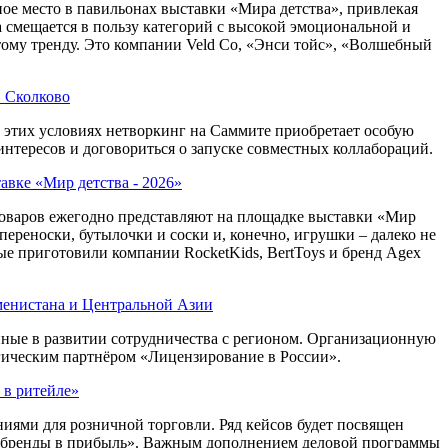
ое место в павильонах выставки «Мира детства», привлекая
а смещается в пользу категорий с высокой эмоциональной и
тому тренду. Это компании Veld Co, «Энси тойс», «Волшебный
в Сколково
этих условиях нетворкинг на Саммите приобретает особую
нтересов и договориться о запуске совместных коллабораций.
авке «Мир детства - 2026»
товаров ежегодно представляют на площадке выставки «Мир
 переноски, бутылочки и соски и, конечно, игрушки – далеко не
ые приготовили компании RocketKids, BertToys и бренд Agex
менистана и Центральной Азии
ные в развитии сотрудничества с регионом. Организационную
гическим партнёром «Лицензирование в России».
 в ритейле»
ями для розничной торговли. Ряд кейсов будет посвящен
ь бренды в прибыль». Важным дополнением деловой программы