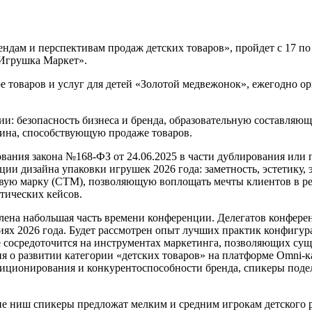
ндам и перспективам продаж детских товаров», пройдет с 17 по 
«Игрушка Маркет».
е товаров и услуг для детей «Золотой медвежонок», ежегодно 
ии: безопасность бизнеса и бренда, образовательную составля
зина, способствующую продаже товаров.
вания закона №168-ФЗ от 24.06.2025 в части дублирования или п
ии дизайна упаковки игрушек 2026 года: заметность, эстетику,
овую марку (СТМ), позволяющую воплощать мечты клиентов в ре
тических кейсов.
лена набольшая часть времени конференции. Делегатов конфере
ях 2026 года. Будет рассмотрен опыт лучших практик конфигур
е сосредоточится на инструментах маркетинга, позволяющих су
ия о развитии категории «детских товаров» на платформе Omni-
зиционирования и конкурентоспособности бренда, спикеры поде
ние ниш спикеры предложат мелким и средним игрокам детского 