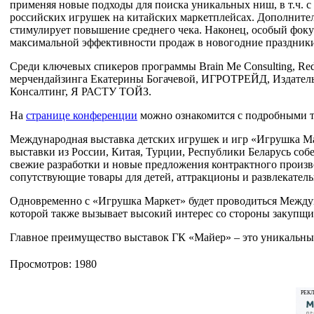
применяя новые подходы для поиска уникальных ниш, в т.ч. с
российских игрушек на китайских маркетплейсах. Дополнител
стимулирует повышение среднего чека. Наконец, особый фоку
максимальной эффективности продаж в новогодние праздник
Среди ключевых спикеров программы Brain Me Consulting, Red B
мерчендайзинга Екатерины Богачевой, ИГРОТРЕЙД, Издательс
Консалтинг, Я РАСТУ ТОЙЗ.
На
странице конференции
можно ознакомится с подробными т
Международная выставка детских игрушек и игр «Игрушка Мар
выставки из России, Китая, Турции, Республики Беларусь соб
свежие разработки и новые предложения контрактного произв
сопутствующие товары для детей, аттракционы и развлекател
Одновременно с «Игрушка Маркет» будет проводиться Междуна
которой также вызывает высокий интерес со стороны закупщик
Главное преимущество выставок ГК «Майер» – это уникальные 
Просмотров: 1980
РЕК