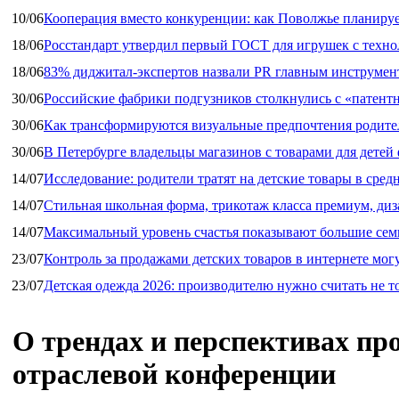
10/06
Кооперация вместо конкуренции: как Поволжье планируе
18/06
Росстандарт утвердил первый ГОСТ для игрушек с техн
18/06
83% диджитал‑экспертов назвали PR главным инструмен
30/06
Российские фабрики подгузников столкнулись с «патен
30/06
Как трансформируются визуальные предпочтения родител
30/06
В Петербурге владельцы магазинов с товарами для дете
14/07
Исследование: родители тратят на детские товары в средн
14/07
Стильная школьная форма, трикотаж класса премиум, диз
14/07
Максимальный уровень счастья показывают большие сем
23/07
Контроль за продажами детских товаров в интернете мог
23/07
Детская одежда 2026: производителю нужно считать не т
О трендах и перспективах про
отраслевой конференции