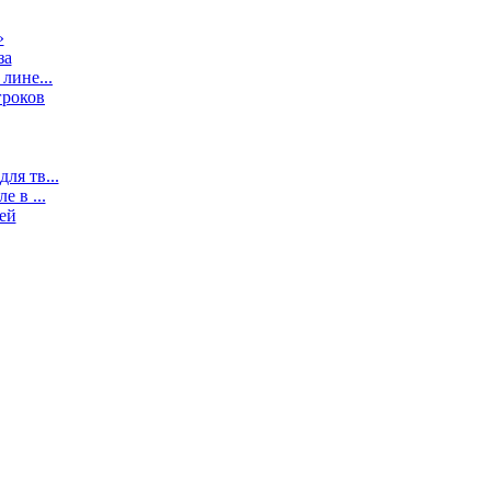
»
за
лине...
гроков
ля тв...
 в ...
ей