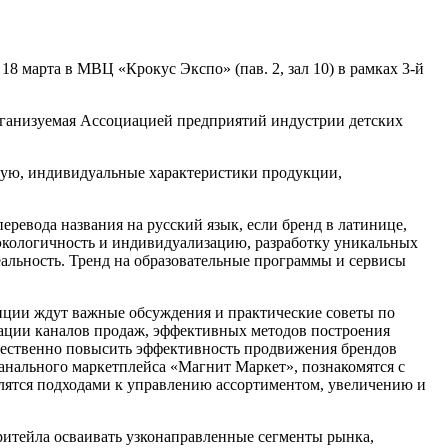
18 марта в МВЦ «Крокус Экспо» (пав. 2, зал 10) в рамках 3-й
организуемая Ассоциацией предприятий индустрии детских
ющую, индивидуальные характеристики продукции,
еревода названия на русский язык, если бренд в латинице,
 экологичность и индивидуализацию, разработку уникальных
альность. Тренд на образовательные программы и сервисы
нции ждут важные обсуждения и практические советы по
ации каналов продаж, эффективных методов построения
щественно повысить эффективность продвижения брендов
канального маркетплейса «Магнит Маркет», познакомятся с
лятся подходами к управлению ассортиментом, увеличению и
ритейла осваивать узконаправленные сегменты рынка,