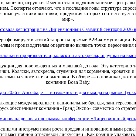
то, конечно, игрушки. Именно эта продукция занимает центральн
ием. Эксперты отмечают, что в последние годы структура спрос
янные участники выставки, продукция которых соответствует э
мир».
ртовала регистрация на Лицензионный Саммит 8 сентября 2026 
ерч формирует высокий запрос на прямые B2B-коммуникации. В 
елям и производителям оперативно выявить точки пересечения и
ылочки и прорезыватели, коляски и автокресла, игрушки на выст
родукция для новорожденных и малышей до года. Эту категорию 
чки. Коляски, автокресла, стульчики для кормления, кроватки и
знакомиться посетители выставки. В обзоре — о новинках, котор
компании Boan Baby.
Expo 2026 в Ашхабаде — возможности для выхода на рынок Турк
вляющие международные и национальные бренды, заинтересован
русь обеспечивает компания «Гранд Экспо» совместно со страте
мирована деловая программа конференции «Лицензионный день
еренными инструментами роста продаж и инновационными решени
тся масштабной отраслевой дискуссией «Как рознице упаковат