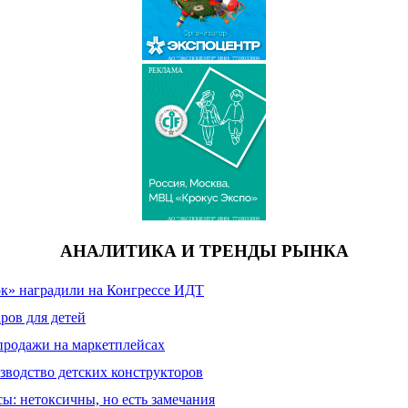
АО "ЭКСПОЦЕНТР" ИНН: 7718033809
РЕКЛАМА
АО "ЭКСПОЦЕНТР" ИНН: 7718033809
АНАЛИТИКА И ТРЕНДЫ РЫНКА
к» наградили на Конгрессе ИДТ
ров для детей
продажи на маркетплейсах
зводство детских конструкторов
сы: нетоксичны, но есть замечания