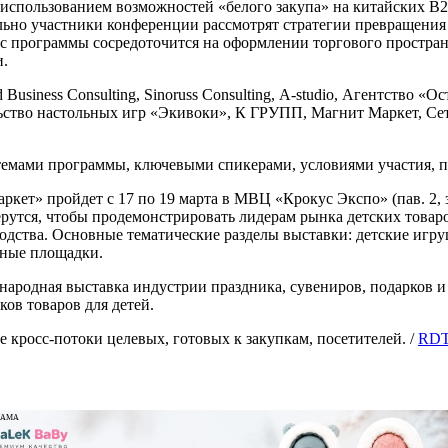
 использованием возможностей «белого закупа» на китайских B2
ьно участники конференции рассмотрят стратегии превращения 
с программы сосредоточится на оформлении торгового простран
и.
usiness Consulting, Sinoruss Consulting, А-studio, Агентство «
тво настольных игр «Экивоки», К ГРУПП, Магнит Маркет, Сеть
емами программы, ключевыми спикерами, условиями участия, п
кет» пройдет с 17 по 19 марта в МВЦ «Крокус Экспо» (пав. 2, 
ерутся, чтобы продемонстрировать лидерам рынка детских товаро
одства. Основные тематические разделы выставки: детские игр
ьные площадки.
родная выставка индустрии праздника, сувениров, подарков и 
ов товаров для детей.
кросс-потоки целевых, готовых к закупкам, посетителей. /
RDT-
ЛАМА