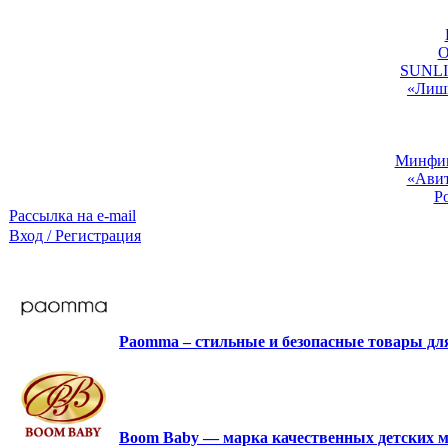
O
SUNLIG
«Лишь
Минфин:
«Авит
Р
Рассылка на e-mail
Вход / Регистрация
Paomma – стильные и безопасные товары д
Boom Baby — марка качественных детских м