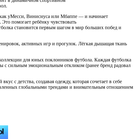
ринт в динамичном спортивном
вол.
 как уМесси, Винисиуса или Мбаппе — и начинает
. Это помогает ребёнку чувствовать
футболка становится первым шагом в мир больших побед и
нировок, активных игр и прогулок. Лёгкая дышащая ткань
м коллекции для юных поклонников футбола. Каждая футболка
улы с сильным эмоциональным откликом (ранее бренд радовал
вкус с детства, создавая одежду, которая сочетает в себе
хновленных глобальными трендами и внимательным отношением