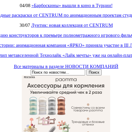
04/08
«Барбоскины» вышли в кино в Турции!
одные раскраски от CENTRUM по анимационным проектам студ
30/07
Лунтик: новая коллекция от CENTRUM
кцию конструкторов к премьере полнометражного игрового фил
стории: анимационная компания «ЯРКО» приняла участие в III
лип метавселенной Технолайк «Лайк мечты» уже на онлайн-пла
Все материалы в разделе НОВОСТИ КОМПАНИЙ
РЕКЛАМА