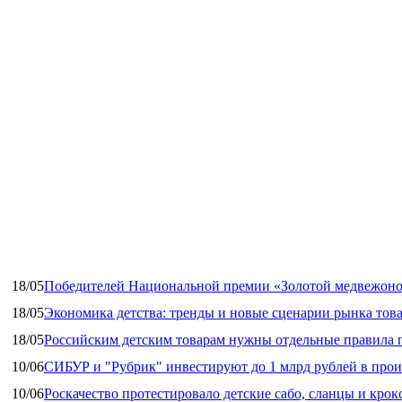
18/05
Победителей Национальной премии «Золотой медвежоно
18/05
Экономика детства: тренды и новые сценарии рынка това
18/05
Российским детским товарам нужны отдельные правила 
10/06
СИБУР и "Рубрик" инвестируют до 1 млрд рублей в прои
10/06
Роскачество протестировало детские сабо, сланцы и крок