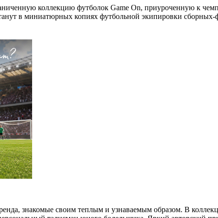
граниченную коллекцию футболок Game On, приуроченную к чемп
анут в миниатюрных копиях футбольной экипировки сборных-ф
енда, знакомые своим теплым и узнаваемым образом. В коллек