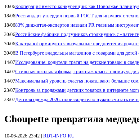
10/06
Кооперация вместо конкуренции: как Поволжье планируе
18/06
Росстандарт утвердил первый ГОСТ для игрушек с техн
18/06
83% диджитал‑экспертов назвали PR главным инструмен
30/06
Российские фабрики подгузников столкнулись с «патен
30/06
Как трансформируются визуальные предпочтения родител
30/06
В Петербурге владельцы магазинов с товарами для дете
14/07
Исследование: родители тратят на детские товары в средн
14/07
Стильная школьная форма, трикотаж класса премиум, диз
14/07
Максимальный уровень счастья показывают большие сем
23/07
Контроль за продажами детских товаров в интернете мог
23/07
Детская одежда 2026: производителю нужно считать не т
Choupette превратила медвед
10-06-2026 23:42
|
RDT-INFO.RU