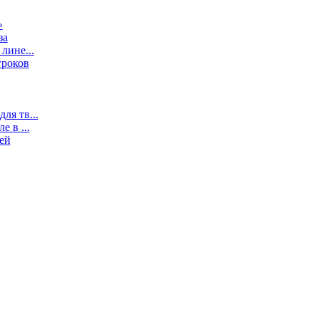
»
за
лине...
гроков
ля тв...
 в ...
ей