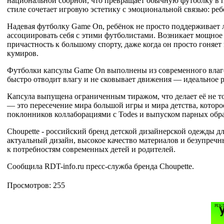
национальной сборной, что превращает обычную футболку в
стиле сочетает игровую эстетику с эмоциональной связью: реб
Надевая футболку Game On, ребёнок не просто поддерживает
ассоциировать себя с этими футболистами. Возникает мощное 
причастность к большому спорту, даже когда он просто гоняет
кумиров.
Футболки капсулы Game On выполнены из современного влагоо
быстро отводит влагу и не сковывает движения — идеальное ре
Капсула выпущена ограниченным тиражом, что делает её не т
— это пересечение мира большой игры и мира детства, котор
поклонников коллаборациями с Todes и выпуском парных образ
Choupette - российский бренд детской дизайнерской одежды для 
актуальный дизайн, высокое качество материалов и безупре
к потребностям современных детей и родителей.
Сообщила RDT-info.ru пресс-служба бренда Choupette.
Просмотров: 255
РЕК