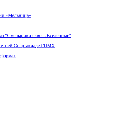
ии «Мельница»
ьма "Смешарики сквозь Вселенные"
 Летней Спартакиаде ГПМХ
тформах