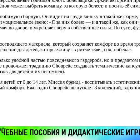
 персональный талисман юного болельщика. Яркий авторский п
ёнок может выбрать команду, за которую болеет, и носить её сим
 любимую сборную. Он видит на груди мишку в такой же форме,
эмоциональное звено: «Я за них болею — и я такой же, как они»
 мяч во дворе, и укрепляет веру в собственные силы. По сути, 
тводящего материала, который сохраняет комфорт во время тре
шение для детей, которые живут в ритме «мяч, гол, победа».
олько удобной частью повседневного гардероба, но и предмето
ое продолжает традицию Choupette создавать тематические капс
ов для детей и их питомцев).
детей от 0 до 14 лет. Миссия бренда - воспитывать эстетический 
чный комфорт. Ежегодно Choupette выпускает 8 коллекций, вдо
ЛАМА