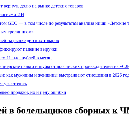
т вернуть долю на рынке детских товаров
ологиями ИИ
том GEO — в том числе по результатам анализа ниши «Детские 
тным троллингом»
ей на рынке детских товаров
й фиксируют падение выручки
ем 11 тыс. рублей в месяц
айнерские пальто и шубы от российских производителей на «CJF
ьи: как мужчины и женщины выстраивают отношения в 2026 го
ут ужесточить
олько продажи, но и цену ошибки
ей в болельщиков сборных к Ч