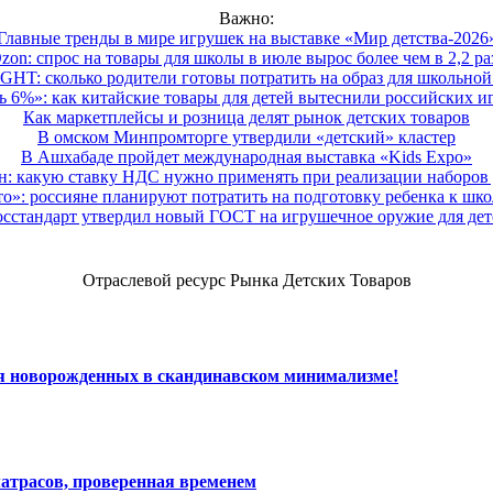
Важно:
Главные тренды в мире игрушек на выставке «Мир детства-2026
zon: спрос на товары для школы в июле вырос более чем в 2,2 ра
HT: сколько родители готовы потратить на образ для школьной 
 6%»: как китайские товары для детей вытеснили российских и
Как маркетплейсы и розница делят рынок детских товаров
В омском Минпромторге утвердили «детский» кластер
В Ашхабаде пройдет международная выставка «Kids Expo»
 какую ставку НДС нужно применять при реализации наборов д
о»: россияне планируют потратить на подготовку ребенка к школе
осстандарт утвердил новый ГОСТ на игрушечное оружие для дет
Отраслевой ресурс Рынка Детских Товаров
ля новорожденных в скандинавском минимализме!
атрасов, проверенная временем