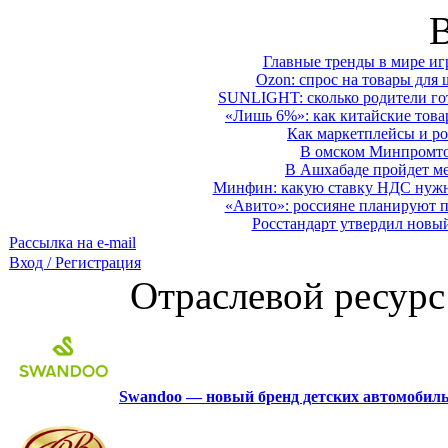
Главные тренды в мире иг
Ozon: спрос на товары для 
SUNLIGHT: сколько родители гот
«Лишь 6%»: как китайские това
Как маркетплейсы и ро
В омском Минпромтор
В Ашхабаде пройдет ме
Минфин: какую ставку НДС нужно
«Авито»: россияне планируют по
Росстандарт утвердил новы
Рассылка на e-mail
Вход / Регистрация
Отраслевой ресурс
Swandoo — новый бренд детских автомобиль