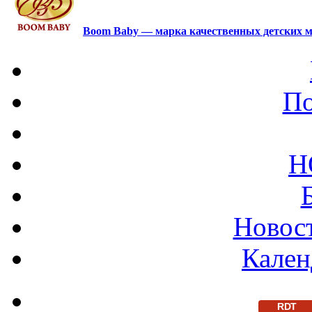
Boom Baby — марка качественных детских м
По
Н
Новост
Кален
RDT