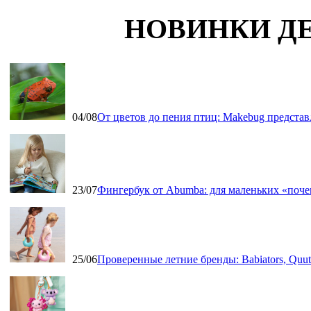
НОВИНКИ Д
04/08
От цветов до пения птиц: Makebug представ
23/07
Фингербук от Abumba: для маленьких «поч
25/06
Проверенные летние бренды: Babiators, Qu