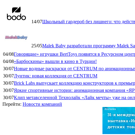
14/07
Школьный гардероб без лишнего: что дейст
25/05
Malek Baby разработали программу Malek Saf
04/08
Говорящие» игрушки BertToys появятся в Ресурсном цент
04/08
«Барбоскины» вышли в кино в Турции!
30/07
Новые водные раскраски от CENTRUM по анимационным
30/07
Лунтик: новая коллекция от CENTRUM
30/07
Brick Labs выпускает коллекцию конструкторов к премь
30/07
Яркие спортивные истории: анимационная компания «ЯР
30/07
Клип метавселенной Технолайк «Лайк мечты» уже на он
Перейти:
Новости компаний
РЕКЛАМА