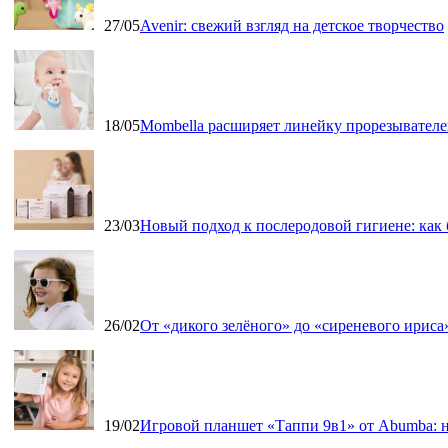
27/05
Avenir: свежий взгляд на детское творчество
18/05
Mombella расширяет линейку прорезывателе
23/03
Новый подход к послеродовой гигиене: как
26/02
От «дикого зелёного» до «сиреневого ириса»
19/02
Игровой планшет «Таппи 9в1» от Abumba: н