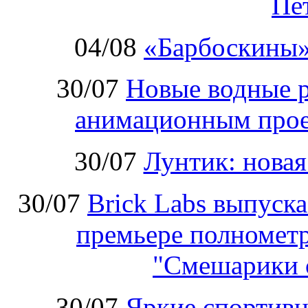
Пе
04/08
«Барбоскины»
30/07
Новые водные 
анимационным прое
30/07
Лунтик: нова
30/07
Brick Labs выпуск
премьере полномет
"Смешарики 
30/07
Яркие спортивн