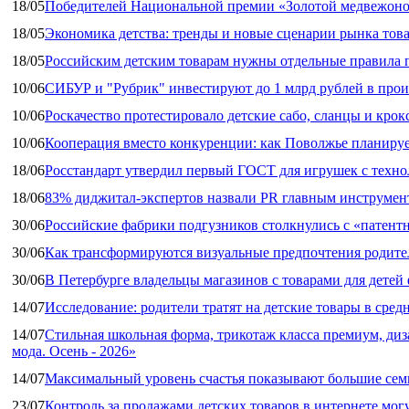
18/05
Победителей Национальной премии «Золотой медвежоно
18/05
Экономика детства: тренды и новые сценарии рынка това
18/05
Российским детским товарам нужны отдельные правила 
10/06
СИБУР и "Рубрик" инвестируют до 1 млрд рублей в прои
10/06
Роскачество протестировало детские сабо, сланцы и крок
10/06
Кооперация вместо конкуренции: как Поволжье планируе
18/06
Росстандарт утвердил первый ГОСТ для игрушек с техн
18/06
83% диджитал‑экспертов назвали PR главным инструмен
30/06
Российские фабрики подгузников столкнулись с «патен
30/06
Как трансформируются визуальные предпочтения родител
30/06
В Петербурге владельцы магазинов с товарами для дете
14/07
Исследование: родители тратят на детские товары в средн
14/07
Стильная школьная форма, трикотаж класса премиум, диз
мода. Осень - 2026»
14/07
Максимальный уровень счастья показывают большие сем
23/07
Контроль за продажами детских товаров в интернете мог