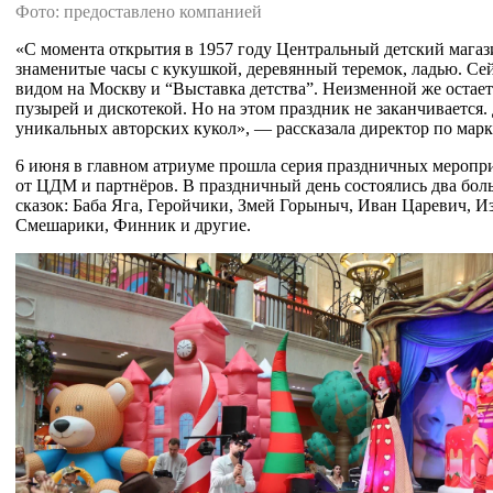
Фото: предоставлено компанией
«С момента открытия в 1957 году Центральный детский магаз
знаменитые часы с кукушкой, деревянный теремок, ладью. Се
видом на Москву и “Выставка детства”. Неизменной же оста
пузырей и дискотекой. Но на этом праздник не заканчиваетс
уникальных авторских кукол», — рассказала директор по ма
6 июня в главном атриуме прошла серия праздничных меропр
от ЦДМ и партнёров. В праздничный день состоялись два бо
сказок: Баба Яга, Геройчики, Змей Горыныч, Иван Царевич, 
Смешарики, Финник и другие.