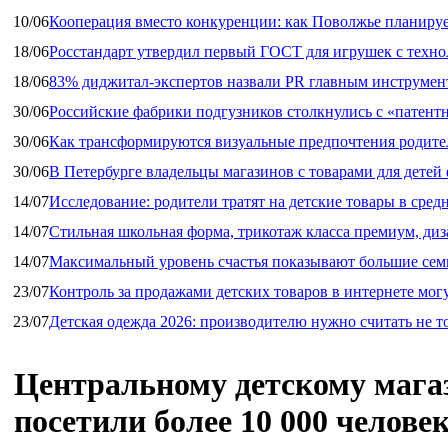
10/06
Кооперация вместо конкуренции: как Поволжье планируе
18/06
Росстандарт утвердил первый ГОСТ для игрушек с техн
18/06
83% диджитал‑экспертов назвали PR главным инструмен
30/06
Российские фабрики подгузников столкнулись с «патен
30/06
Как трансформируются визуальные предпочтения родител
30/06
В Петербурге владельцы магазинов с товарами для дете
14/07
Исследование: родители тратят на детские товары в средн
14/07
Стильная школьная форма, трикотаж класса премиум, диз
14/07
Максимальный уровень счастья показывают большие сем
23/07
Контроль за продажами детских товаров в интернете мог
23/07
Детская одежда 2026: производителю нужно считать не т
Центральному детскому магаз
посетили более 10 000 челове