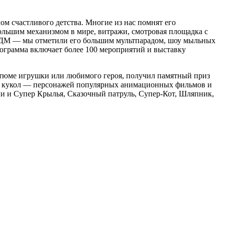
м счастливого детства. Многие из нас помнят его
ольшим механизмом в мире, витражи, смотровая площадка с
 ЦДМ — мы отметили его большим мультпарадом, шоу мыльных
рограмма включает более 100 мероприятий и выставку
стюме игрушки или любимого героя, получил памятный приз
вых кукол — персонажей популярных анимационных фильмов и
ли и Супер Крылья, Сказочный патруль, Супер-Кот, Шляпник,