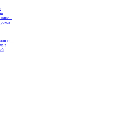
»
за
лине...
гроков
ля тв...
 в ...
ей