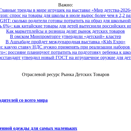
Важно:
Главные тренды в мире игрушек на выставке «Мир детства-2026
zon: спрос на товары для школы в июле вырос более чем в 2,2 ра
HT: сколько родители готовы потратить на образ для школьной 
 6%»: как китайские товары для детей вытеснили российских и
Как маркетплейсы и розница делят рынок детских товаров
В омском Минпромторге утвердили «детский» кластер
В Ашхабаде пройдет международная выставка «Kids Expo»
 какую ставку НДС нужно применять при реализации наборов д
о»: россияне планируют потратить на подготовку ребенка к школе
осстандарт утвердил новый ГОСТ на игрушечное оружие для дет
Отраслевой ресурс Рынка Детских Товаров
дителей со всего мира
венной одежды для самых маленьких