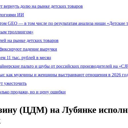
т вернуть долю на рынке детских товаров
ологиями ИИ
том GEO — в том числе по результатам анализа ниши «Детские 
тным троллингом»
ей на рынке детских товаров
й фиксируют падение выручки
ем 11 тыс. рублей в месяц
айнерские пальто и шубы от российских производителей на «CJF
ьи: как мужчины и женщины выстраивают отношения в 2026 го
ут ужесточить
олько продажи, но и цену ошибки
ину (ЦДМ) на Лубянке исполни
к