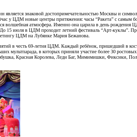
ин является знаковой достопримечательностью Москвы и символо
йчас у ЦДМ новые центры притяжения: часы “Ракета” с самым б
ется волшебная атмосфера. Именно она царила в день рождения
я. До 15 июля в ЦДМ проходит летний фестиваль “Арт-куклы”. П
ркетингу ЦДМ на Лубянке Мария Бежанова.
иятий в честь 69-летия ЦДМ. Каждый ребёнок, пришедший в ко
льших мультпарада, в которых приняли участие более 30 росто
Избушка, Красная Королева, Леди Баг, Мимимишки, Фиксики, По