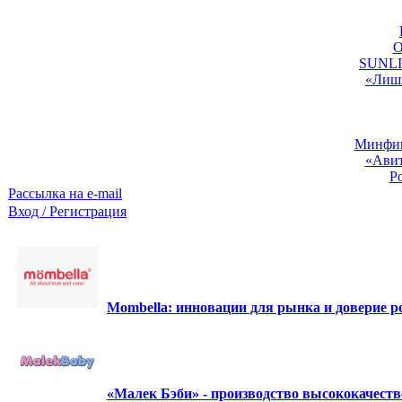
O
SUNLIG
«Лишь
Минфин:
«Авит
Р
Рассылка на e-mail
Вход / Регистрация
Mombella: инновации для рынка и доверие ро
«Малек Бэби» - производство высококачест