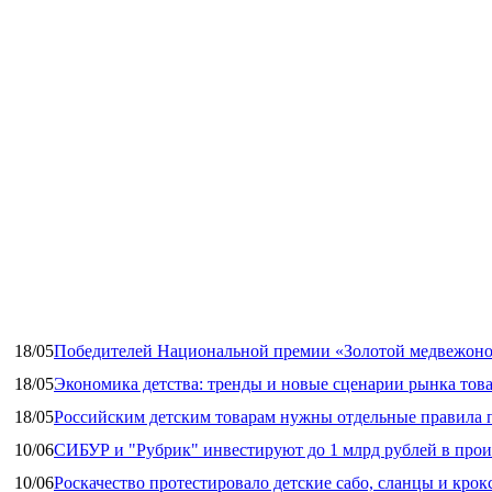
18/05
Победителей Национальной премии «Золотой медвежоно
18/05
Экономика детства: тренды и новые сценарии рынка това
18/05
Российским детским товарам нужны отдельные правила 
10/06
СИБУР и "Рубрик" инвестируют до 1 млрд рублей в прои
10/06
Роскачество протестировало детские сабо, сланцы и крок