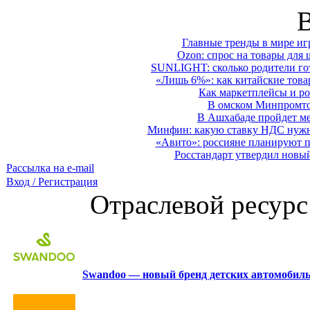
Главные тренды в мире иг
Ozon: спрос на товары для 
SUNLIGHT: сколько родители гот
«Лишь 6%»: как китайские това
Как маркетплейсы и ро
В омском Минпромтор
В Ашхабаде пройдет ме
Минфин: какую ставку НДС нужно
«Авито»: россияне планируют по
Росстандарт утвердил новы
Рассылка на e-mail
Вход / Регистрация
Отраслевой ресурс
Swandoo — новый бренд детских автомобиль