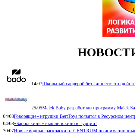
НОВОСТ
14/07
Школьный гардероб без лишнего: что дейст
25/05
Malek Baby разработали программу Malek Saf
04/08
Говорящие» игрушки BertToys появятся в Ресурсном цент
04/08
«Барбоскины» вышли в кино в Турции!
30/07
Новые водные раскраски от CENTRUM по анимационным