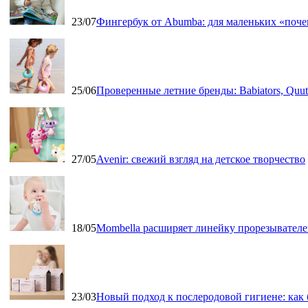
23/07
Фингербук от Abumba: для маленьких «поч
25/06
Проверенные летние бренды: Babiators, Qu
27/05
Avenir: свежий взгляд на детское творчество
18/05
Mombella расширяет линейку прорезывателе
23/03
Новый подход к послеродовой гигиене: как