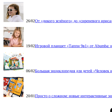
26/02
От «дикого зелёного» до «сиреневого ириса»
19/02
Игровой планшет «Таппи 9в1» от Abumba: н
06/02
Большая энциклопедия для детей «Человек и
20/01
Просто о сложном: новые интерактивные э