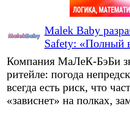
Malek Baby разр
Safety: «Полный в
Компания МаЛеК-БэБи зн
ритейле: погода непредс
всегда есть риск, что ча
«зависнет» на полках, за