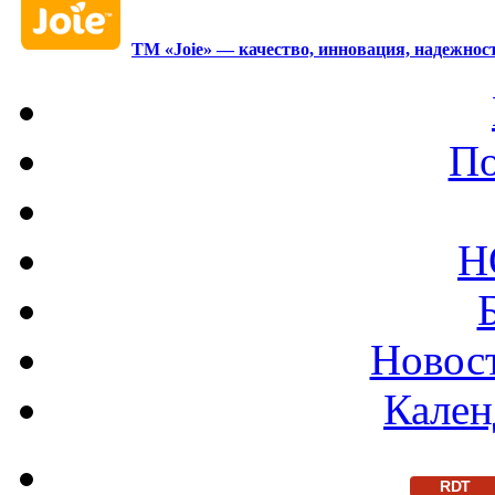
ТМ «Joie» — качество, инновация, надежност
По
Н
Новост
Кален
RDT