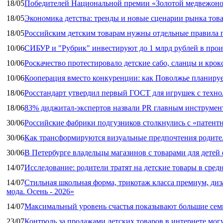
18/05
Победителей Национальной премии «Золотой медвежоно
18/05
Экономика детства: тренды и новые сценарии рынка това
18/05
Российским детским товарам нужны отдельные правила 
10/06
СИБУР и "Рубрик" инвестируют до 1 млрд рублей в прои
10/06
Роскачество протестировало детские сабо, сланцы и крок
10/06
Кооперация вместо конкуренции: как Поволжье планируе
18/06
Росстандарт утвердил первый ГОСТ для игрушек с техн
18/06
83% диджитал‑экспертов назвали PR главным инструмен
30/06
Российские фабрики подгузников столкнулись с «патен
30/06
Как трансформируются визуальные предпочтения родител
30/06
В Петербурге владельцы магазинов с товарами для дете
14/07
Исследование: родители тратят на детские товары в средн
14/07
Стильная школьная форма, трикотаж класса премиум, диз
мода. Осень - 2026»
14/07
Максимальный уровень счастья показывают большие сем
23/07
Контроль за продажами детских товаров в интернете мог