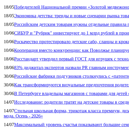
18/05
Победителей Национальной премии «Золотой медвежоно
18/05
Экономика детства: тренды и новые сценарии рынка това
18/05
Российским детским товарам нужны отдельные правила 
10/06
СИБУР и "Рубрик" инвестируют до 1 млрд рублей в прои
10/06
Роскачество протестировало детские сабо, сланцы и крок
10/06
Кооперация вместо конкуренции: как Поволжье планируе
18/06
Росстандарт утвердил первый ГОСТ для игрушек с техн
18/06
83% диджитал‑экспертов назвали PR главным инструмен
30/06
Российские фабрики подгузников столкнулись с «патен
30/06
Как трансформируются визуальные предпочтения родител
30/06
В Петербурге владельцы магазинов с товарами для дете
14/07
Исследование: родители тратят на детские товары в средн
14/07
Стильная школьная форма, трикотаж класса премиум, диз
мода. Осень - 2026»
14/07
Максимальный уровень счастья показывают большие сем