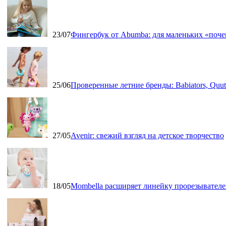
23/07
Фингербук от Abumba: для маленьких «поч
25/06
Проверенные летние бренды: Babiators, Qu
27/05
Avenir: свежий взгляд на детское творчество
18/05
Mombella расширяет линейку прорезывателе