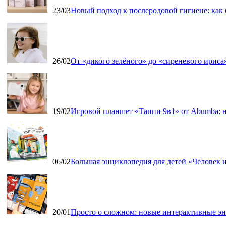
23/03
Новый подход к послеродовой гигиене: как
26/02
От «дикого зелёного» до «сиреневого ириса»
19/02
Игровой планшет «Таппи 9в1» от Abumba: н
06/02
Большая энциклопедия для детей «Человек и
20/01
Просто о сложном: новые интерактивные э