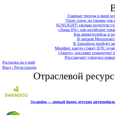
Главные тренды в мире иг
Ozon: спрос на товары для 
SUNLIGHT: сколько родители гот
«Лишь 6%»: как китайские това
Как маркетплейсы и ро
В омском Минпромтор
В Ашхабаде пройдет ме
Минфин: какую ставку НДС нужно
«Авито»: россияне планируют по
Росстандарт утвердил новы
Рассылка на e-mail
Вход / Регистрация
Отраслевой ресурс
Swandoo — новый бренд детских автомобиль