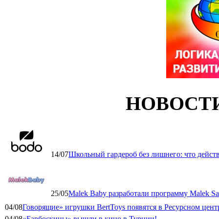
НОВОСТ
14/07
Школьный гардероб без лишнего: что дейст
25/05
Malek Baby разработали программу Malek Saf
04/08
Говорящие» игрушки BertToys появятся в Ресурсном цент
04/08
«Барбоскины» вышли в кино в Турции!