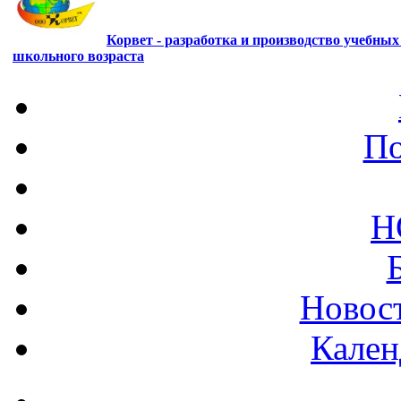
Корвет - разработка и производство учебны
школьного возраста
По
Н
Новост
Кален