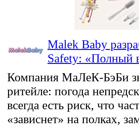
Malek Baby разр
Safety: «Полный в
Компания МаЛеК-БэБи зн
ритейле: погода непредс
всегда есть риск, что ча
«зависнет» на полках, за