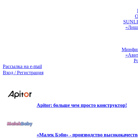
O
SUNLIG
«Лишь
Минфин:
«Авит
Р
Рассылка на e-mail
Вход / Регистрация
Apitor: больше чем просто конструктор!
«Малек Бэби» - производство высококачест