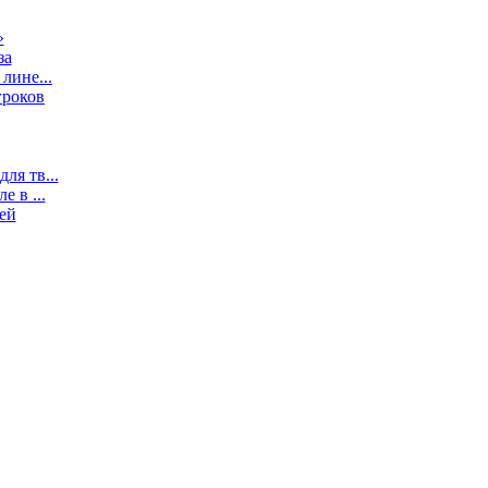
»
за
лине...
гроков
ля тв...
 в ...
ей