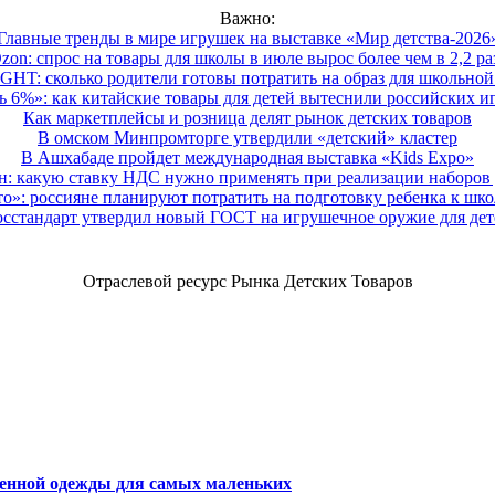
Важно:
Главные тренды в мире игрушек на выставке «Мир детства-2026
zon: спрос на товары для школы в июле вырос более чем в 2,2 ра
HT: сколько родители готовы потратить на образ для школьной 
 6%»: как китайские товары для детей вытеснили российских и
Как маркетплейсы и розница делят рынок детских товаров
В омском Минпромторге утвердили «детский» кластер
В Ашхабаде пройдет международная выставка «Kids Expo»
 какую ставку НДС нужно применять при реализации наборов д
о»: россияне планируют потратить на подготовку ребенка к школе
осстандарт утвердил новый ГОСТ на игрушечное оружие для дет
Отраслевой ресурс Рынка Детских Товаров
венной одежды для самых маленьких