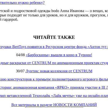
ствительно нужно ребенку?
етской и подростковой одежды bodo Анна Иванова — о вещах, ко
е подходят не только для уроков, но и для кружков, прогулок, п
 гардероб.
ЧИТАЙТЕ ТАКЖЕ
рушки BertToys появятся в Ресурсном центре фонда «Антон тут 
04/08
«Барбоскины» вышли в кино в Турции!
одные раскраски от CENTRUM по анимационным проектам студ
30/07
Лунтик: новая коллекция от CENTRUM
кцию конструкторов к премьере полнометражного игрового фил
стории: анимационная компания «ЯРКО» приняла участие в III
лип метавселенной Технолайк «Лайк мечты» уже на онлайн-пла
Все материалы в разделе НОВОСТИ КОМПАНИЙ