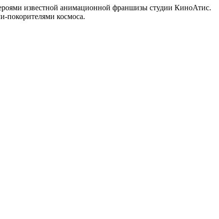
– героями известной анимационной франшизы студии КиноАтис.
и-покорителями космоса.