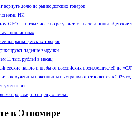
т вернуть долю на рынке детских товаров
ологиями ИИ
том GEO — в том числе по результатам анализа ниши «Детские 
тным троллингом»
ей на рынке детских товаров
й фиксируют падение выручки
ем 11 тыс. рублей в месяц
айнерские пальто и шубы от российских производителей на «CJF
ьи: как мужчины и женщины выстраивают отношения в 2026 го
ут ужесточить
олько продажи, но и цену ошибки
те в Этномире