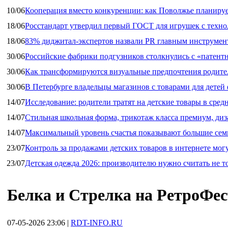
10/06
Кооперация вместо конкуренции: как Поволжье планируе
18/06
Росстандарт утвердил первый ГОСТ для игрушек с техн
18/06
83% диджитал‑экспертов назвали PR главным инструмен
30/06
Российские фабрики подгузников столкнулись с «патен
30/06
Как трансформируются визуальные предпочтения родител
30/06
В Петербурге владельцы магазинов с товарами для дете
14/07
Исследование: родители тратят на детские товары в средн
14/07
Стильная школьная форма, трикотаж класса премиум, диз
14/07
Максимальный уровень счастья показывают большие сем
23/07
Контроль за продажами детских товаров в интернете мог
23/07
Детская одежда 2026: производителю нужно считать не т
Белка и Стрелка на РетроФес
07-05-2026 23:06
|
RDT-INFO.RU