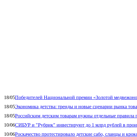
18/05
Победителей Национальной премии «Золотой медвежоно
18/05
Экономика детства: тренды и новые сценарии рынка това
18/05
Российским детским товарам нужны отдельные правила 
10/06
СИБУР и "Рубрик" инвестируют до 1 млрд рублей в прои
10/06
Роскачество протестировало детские сабо, сланцы и крок