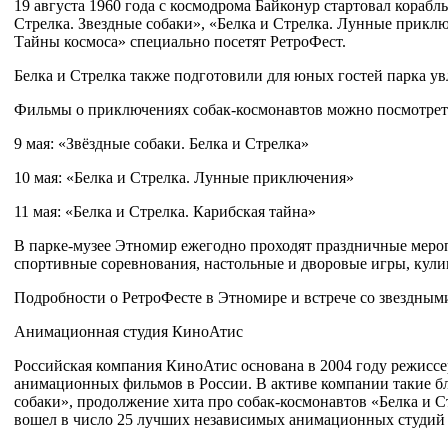
19 августа 1960 года с космодрома Байконур стартовал кораб
Стрелка. Звездные собаки», «Белка и Стрелка. Лунные приключ
Тайны космоса» специально посетят РетроФест.
Белка и Стрелка также подготовили для юных гостей парка увл
Фильмы о приключениях собак-космонавтов можно посмотреть
9 мая: «Звёздные собаки. Белка и Стрелка»
10 мая: «Белка и Стрелка. Лунные приключения»
11 мая: «Белка и Стрелка. Карибская тайна»
В парке-музее Этномир ежегодно проходят праздничные мероп
спортивные соревнования, настольные и дворовые игры, кулин
Подробности о РетроФесте в Этномире и встрече со звездными 
Анимационная студия КиноАтис
Российская компания КиноАтис основана в 2004 году режисс
анимационных фильмов в России. В активе компании такие б
собаки», продолжение хита про собак-космонавтов «Белка и 
вошел в число 25 лучших независимых анимационных студий