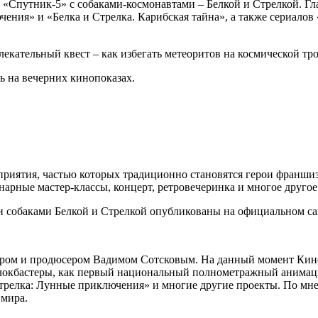
ль «Спутник-5» с собаками-космонавтами – Белкой и Стрелкой. 
ения» и «Белка и Стрелка. Карибская тайна», а также сериалов 
екательный квест – как избегать метеоритов на космической тро
 на вечерних кинопоказах.
риятия, частью которых традиционно становятся герои франшизы
арные мастер-классы, концерт, ретровечеринка и многое другое
собаками Белкой и Стрелкой опубликованы на официальном сайте 
ером и продюсером Вадимом Сотсковым. На данный момент КиноА
локбастеры, как первый национальный полнометражный анимац
Стрелка: Лунные приключения» и многие другие проекты. По мн
 мира.