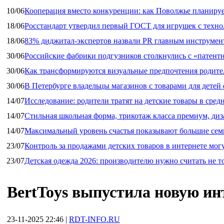
10/06
Кооперация вместо конкуренции: как Поволжье планируе
18/06
Росстандарт утвердил первый ГОСТ для игрушек с техн
18/06
83% диджитал‑экспертов назвали PR главным инструмен
30/06
Российские фабрики подгузников столкнулись с «патен
30/06
Как трансформируются визуальные предпочтения родител
30/06
В Петербурге владельцы магазинов с товарами для дете
14/07
Исследование: родители тратят на детские товары в средн
14/07
Стильная школьная форма, трикотаж класса премиум, диз
14/07
Максимальный уровень счастья показывают большие сем
23/07
Контроль за продажами детских товаров в интернете мог
23/07
Детская одежда 2026: производителю нужно считать не т
BertToys выпустила новую и
23-11-2025 22:46
|
RDT-INFO.RU