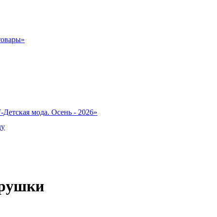
товары»
-Детская мода. Осень - 2026»
ду
грушки