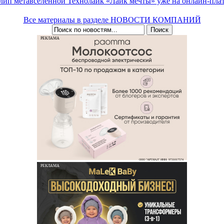
лип метавселенной Технолайк «Лайк мечты» уже на онлайн-пла
Все материалы в разделе НОВОСТИ КОМПАНИЙ
РЕКЛАМА
ООО "АРТИАЛ" ИНН: 9731017574
РЕКЛАМА