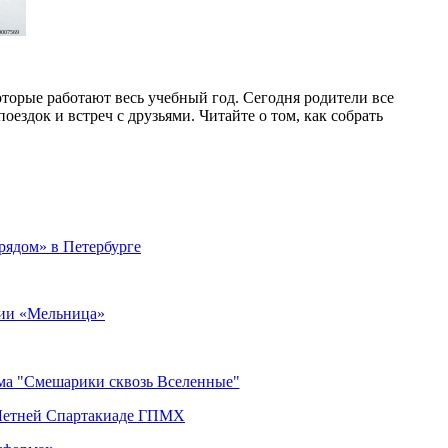
007569
торые работают весь учебный год. Сегодня родители все
оездок и встреч с друзьями. Читайте о том, как собрать
рядом» в Петербурге
ии «Мельница»
ьма "Смешарики сквозь Вселенные"
 Летней Спартакиаде ГПМХ