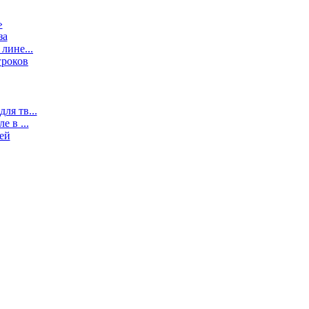
»
за
лине...
гроков
ля тв...
 в ...
ей