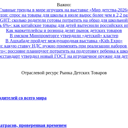
Важно:
Главные тренды в мире игрушек на выставке «Мир детства-2026
zon: спрос на товары для школы в июле вырос более чем в 2,2 ра
HT: сколько родители готовы потратить на образ для школьной 
 6%»: как китайские товары для детей вытеснили российских и
Как маркетплейсы и розница делят рынок детских товаров
В омском Минпромторге утвердили «детский» кластер
В Ашхабаде пройдет международная выставка «Kids Expo»
 какую ставку НДС нужно применять при реализации наборов д
о»: россияне планируют потратить на подготовку ребенка к школе
осстандарт утвердил новый ГОСТ на игрушечное оружие для дет
Отраслевой ресурс Рынка Детских Товаров
дителей со всего мира
атрасов, проверенная временем