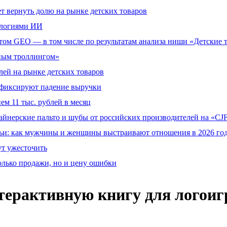
т вернуть долю на рынке детских товаров
ологиями ИИ
том GEO — в том числе по результатам анализа ниши «Детские 
тным троллингом»
ей на рынке детских товаров
й фиксируют падение выручки
ем 11 тыс. рублей в месяц
айнерские пальто и шубы от российских производителей на «CJF
ьи: как мужчины и женщины выстраивают отношения в 2026 го
ут ужесточить
олько продажи, но и цену ошибки
нтерактивную книгу для логои