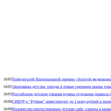
18/05
Победителей Национальной премии «Золотой медвежоно
18/05
Экономика детства: тренды и новые сценарии рынка това
18/05
Российским детским товарам нужны отдельные правила 
10/06
СИБУР и "Рубрик" инвестируют до 1 млрд рублей в прои
10/06
Роскачество протестировало детские сабо, сланцы и крок