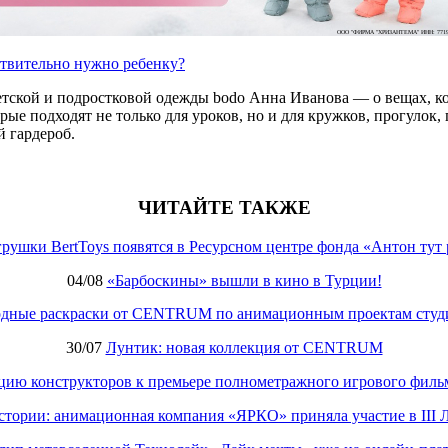
ООО "ФИРМА "ХРИЗАНТЕМА" ИНН: 7719
ствительно нужно ребенку?
етской и подростковой одежды bodo Анна Иванова — о вещах, ко
е подходят не только для уроков, но и для кружков, прогулок, п
 гардероб.
ЧИТАЙТЕ ТАКЖЕ
рушки BertToys появятся в Ресурсном центре фонда «Антон тут 
04/08
«Барбоскины» вышли в кино в Турции!
одные раскраски от CENTRUM по анимационным проектам студ
30/07
Лунтик: новая коллекция от CENTRUM
кцию конструкторов к премьере полнометражного игрового фил
стории: анимационная компания «ЯРКО» приняла участие в III