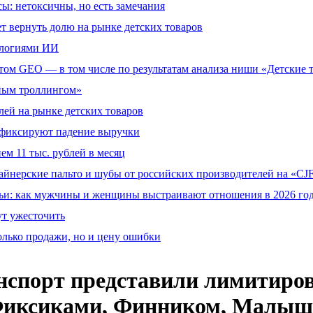
сы: нетоксичны, но есть замечания
т вернуть долю на рынке детских товаров
ологиями ИИ
том GEO — в том числе по результатам анализа ниши «Детские 
тным троллингом»
ей на рынке детских товаров
й фиксируют падение выручки
ем 11 тыс. рублей в месяц
айнерские пальто и шубы от российских производителей на «CJF
ьи: как мужчины и женщины выстраивают отношения в 2026 го
ут ужесточить
олько продажи, но и цену ошибки
нспорт представили лимитиро
Фиксиками, Финником, Малыша