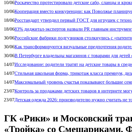
10/06
Роскачество протестировало детские сабо, сланцы и крок
10/06
Кооперация вместо конкуренции: как Поволжье планируе
18/06
Росстандарт утвердил первый ГОСТ для игрушек с техн
18/06
83% диджитал‑экспертов назвали PR главным инструмен
30/06
Российские фабрики подгузников столкнулись с «патен
30/06
Как трансформируются визуальные предпочтения родител
30/06
В Петербурге владельцы магазинов с товарами для дете
14/07
Исследование: родители тратят на детские товары в средн
14/07
Стильная школьная форма, трикотаж класса премиум, диз
14/07
Максимальный уровень счастья показывают большие сем
23/07
Контроль за продажами детских товаров в интернете мог
23/07
Детская одежда 2026: производителю нужно считать не т
ГК «Рики» и Московский тра
«Тройка» со Смешариками, 