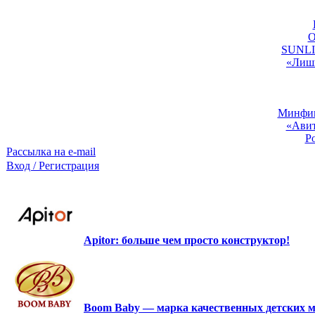
O
SUNLIG
«Лишь
Минфин:
«Авит
Р
Рассылка на e-mail
Вход / Регистрация
Apitor: больше чем просто конструктор!
Boom Baby — марка качественных детских м