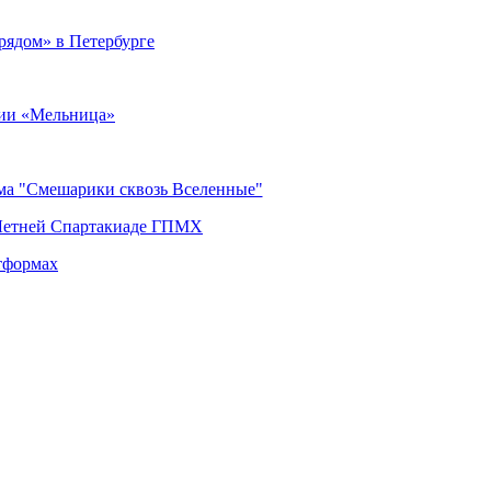
рядом» в Петербурге
ии «Мельница»
ьма "Смешарики сквозь Вселенные"
 Летней Спартакиаде ГПМХ
тформах