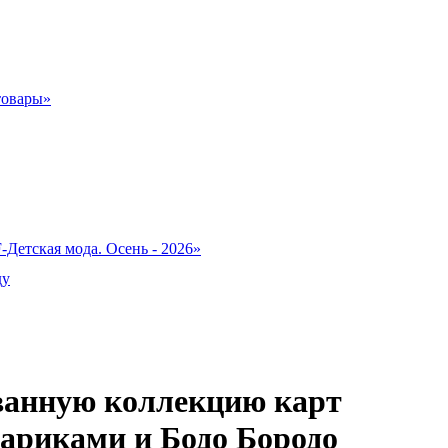
товары»
-Детская мода. Осень - 2026»
ду
ванную коллекцию карт
риками и Бодо Бородо