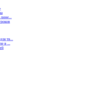
»
за
лине...
гроков
ля тв...
 в ...
ей