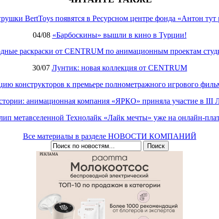
рушки BertToys появятся в Ресурсном центре фонда «Антон тут 
04/08
«Барбоскины» вышли в кино в Турции!
одные раскраски от CENTRUM по анимационным проектам студ
30/07
Лунтик: новая коллекция от CENTRUM
кцию конструкторов к премьере полнометражного игрового фил
стории: анимационная компания «ЯРКО» приняла участие в III
лип метавселенной Технолайк «Лайк мечты» уже на онлайн-пла
Все материалы в разделе НОВОСТИ КОМПАНИЙ
РЕКЛАМА