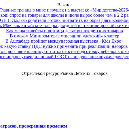
Важно:
Главные тренды в мире игрушек на выставке «Мир детства-2026
zon: спрос на товары для школы в июле вырос более чем в 2,2 ра
HT: сколько родители готовы потратить на образ для школьной 
 6%»: как китайские товары для детей вытеснили российских и
Как маркетплейсы и розница делят рынок детских товаров
В омском Минпромторге утвердили «детский» кластер
В Ашхабаде пройдет международная выставка «Kids Expo»
 какую ставку НДС нужно применять при реализации наборов д
о»: россияне планируют потратить на подготовку ребенка к школе
осстандарт утвердил новый ГОСТ на игрушечное оружие для дет
Отраслевой ресурс Рынка Детских Товаров
атрасов, проверенная временем