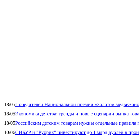
18/05
Победителей Национальной премии «Золотой медвежоно
18/05
Экономика детства: тренды и новые сценарии рынка това
18/05
Российским детским товарам нужны отдельные правила 
10/06
СИБУР и "Рубрик" инвестируют до 1 млрд рублей в прои