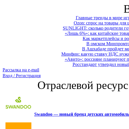
Главные тренды в мире иг
Ozon: спрос на товары для 
SUNLIGHT: сколько родители гот
«Лишь 6%»: как китайские това
Как маркетплейсы и ро
В омском Минпромтор
В Ашхабаде пройдет ме
Минфин: какую ставку НДС нужно
«Авито»: россияне планируют по
Росстандарт утвердил новы
Рассылка на e-mail
Вход / Регистрация
Отраслевой ресурс
Swandoo — новый бренд детских автомобиль