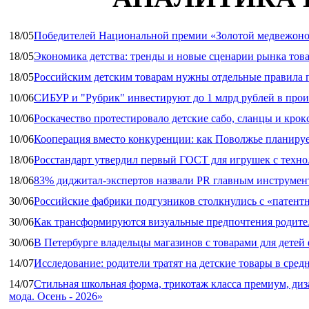
18/05
Победителей Национальной премии «Золотой медвежоно
18/05
Экономика детства: тренды и новые сценарии рынка това
18/05
Российским детским товарам нужны отдельные правила 
10/06
СИБУР и "Рубрик" инвестируют до 1 млрд рублей в прои
10/06
Роскачество протестировало детские сабо, сланцы и крок
10/06
Кооперация вместо конкуренции: как Поволжье планируе
18/06
Росстандарт утвердил первый ГОСТ для игрушек с техн
18/06
83% диджитал‑экспертов назвали PR главным инструмен
30/06
Российские фабрики подгузников столкнулись с «патен
30/06
Как трансформируются визуальные предпочтения родител
30/06
В Петербурге владельцы магазинов с товарами для дете
14/07
Исследование: родители тратят на детские товары в средн
14/07
Стильная школьная форма, трикотаж класса премиум, диз
мода. Осень - 2026»