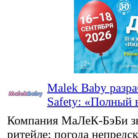
Malek Baby разр
Safety: «Полный в
Компания МаЛеК-БэБи зн
ритейле: погода непредс