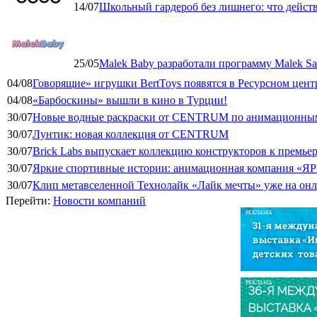
14/07
Школьный гардероб без лишнего: что дейст
25/05
Malek Baby разработали программу Malek Saf
04/08
Говорящие» игрушки BertToys появятся в Ресурсном цент
04/08
«Барбоскины» вышли в кино в Турции!
30/07
Новые водные раскраски от CENTRUM по анимационным
30/07
Лунтик: новая коллекция от CENTRUM
30/07
Brick Labs выпускает коллекцию конструкторов к премь
30/07
Яркие спортивные истории: анимационная компания «ЯР
30/07
Клип метавселенной Технолайк «Лайк мечты» уже на он
Перейти:
Новости компаний
РЕКЛАМА
РЕКЛАМА