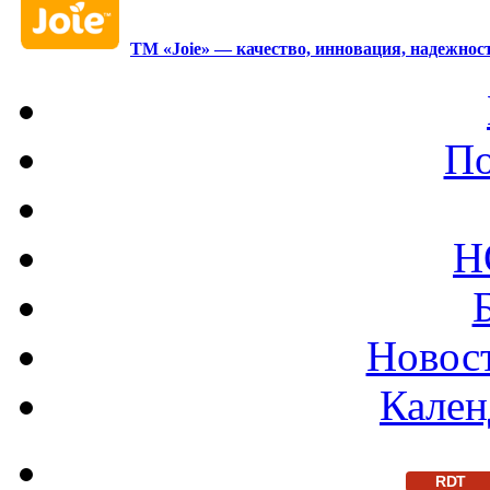
ТМ «Joie» — качество, инновация, надежност
По
Н
Новост
Кален
RDT