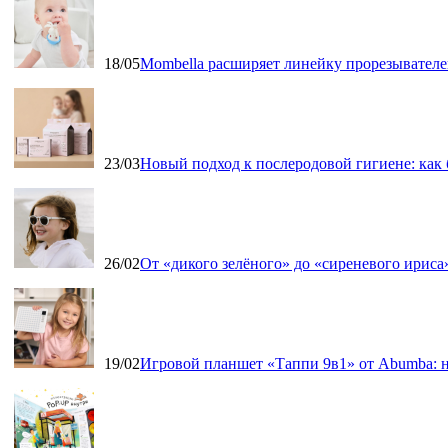
18/05
Mombella расширяет линейку прорезывателе
23/03
Новый подход к послеродовой гигиене: как
26/02
От «дикого зелёного» до «сиреневого ириса»
19/02
Игровой планшет «Таппи 9в1» от Abumba: н