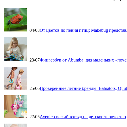
04/08
От цветов до пения птиц: Makebug представ
23/07
Фингербук от Abumba: для маленьких «поч
25/06
Проверенные летние бренды: Babiators, Qu
27/05
Avenir: свежий взгляд на детское творчество