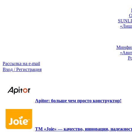
O
SUNLIG
«Лишь
Минфин:
«Авит
Р
Рассылка на e-mail
Вход / Регистрация
Apitor: больше чем просто конструктор!
ТМ «Joie» — качество, инновация, надежност