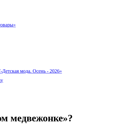
товары»
-Детская мода. Осень - 2026»
ду
том медвежонке»?