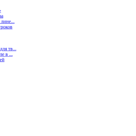
»
за
лине...
гроков
ля тв...
 в ...
ей