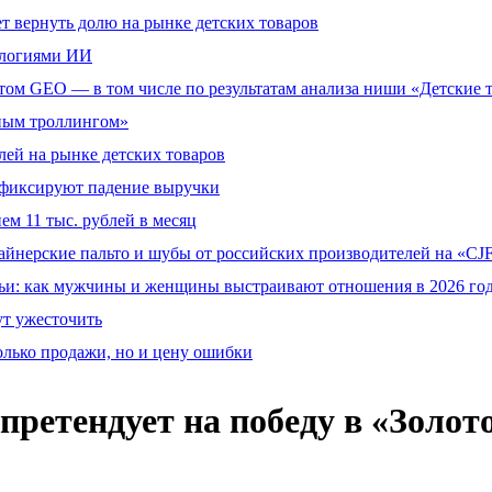
т вернуть долю на рынке детских товаров
ологиями ИИ
том GEO — в том числе по результатам анализа ниши «Детские 
тным троллингом»
ей на рынке детских товаров
й фиксируют падение выручки
ем 11 тыс. рублей в месяц
айнерские пальто и шубы от российских производителей на «CJF
ьи: как мужчины и женщины выстраивают отношения в 2026 го
ут ужесточить
олько продажи, но и цену ошибки
 претендует на победу в «Золо