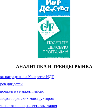
АО "ЭКСПОЦЕНТР" ИНН: 7718033809
РЕКЛАМА
АО "ЭКСПОЦЕНТР" ИНН: 7718033809
АНАЛИТИКА И ТРЕНДЫ РЫНКА
к» наградили на Конгрессе ИДТ
ров для детей
продажи на маркетплейсах
зводство детских конструкторов
сы: нетоксичны, но есть замечания