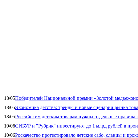
18/05
Победителей Национальной премии «Золотой медвежоно
18/05
Экономика детства: тренды и новые сценарии рынка това
18/05
Российским детским товарам нужны отдельные правила 
10/06
СИБУР и "Рубрик" инвестируют до 1 млрд рублей в прои
10/06
Роскачество протестировало детские сабо, сланцы и крок