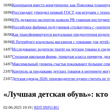
10/06
Кооперация вместо конкуренции: как Поволжье планируе
18/06
Росстандарт утвердил первый ГОСТ для игрушек с техн
18/06
83% диджитал‑экспертов назвали PR главным инструмен
30/06
Российские фабрики подгузников столкнулись с «патен
30/06
Как трансформируются визуальные предпочтения родител
30/06
В Петербурге владельцы магазинов с товарами для дете
14/07
Исследование: родители тратят на детские товары в средн
14/07
Стильная школьная форма, трикотаж класса премиум, диз
14/07
Максимальный уровень счастья показывают большие сем
23/07
Контроль за продажами детских товаров в интернете мог
23/07
Детская одежда 2026: производителю нужно считать не т
«Лучшая детская обувь»: кто
02-06-2025 19:19
|
RDT-INFO.RU