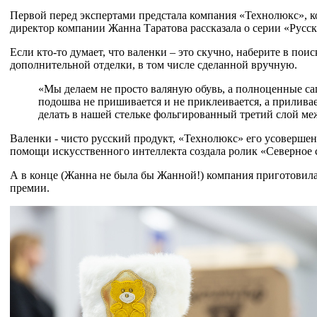
Первой перед экспертами предстала компания «Технолюкс», кот
директор компании Жанна Таратова рассказала о серии «Русс
Если кто-то думает, что валенки – это скучно, наберите в п
дополнительной отделки, в том числе сделанной вручную.
«Мы делаем не просто валяную обувь, а полноценные сап
подошва не пришивается и не приклеивается, а прилива
делать в нашей стельке фольгированный третий слой меж
Валенки - чисто русский продукт, «Технолюкс» его усоверше
помощи искусственного интеллекта создала ролик «Северное с
А в конце (Жанна не была бы Жанной!) компания приготовила
премии.