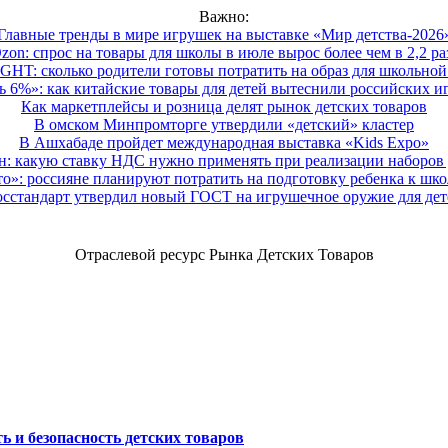
Важно:
Главные тренды в мире игрушек на выставке «Мир детства-2026
zon: спрос на товары для школы в июле вырос более чем в 2,2 ра
HT: сколько родители готовы потратить на образ для школьной 
 6%»: как китайские товары для детей вытеснили российских и
Как маркетплейсы и розница делят рынок детских товаров
В омском Минпромторге утвердили «детский» кластер
В Ашхабаде пройдет международная выставка «Kids Expo»
 какую ставку НДС нужно применять при реализации наборов д
о»: россияне планируют потратить на подготовку ребенка к школе
осстандарт утвердил новый ГОСТ на игрушечное оружие для дет
Отраслевой ресурс Рынка Детских Товаров
ь и безопасность детских товаров