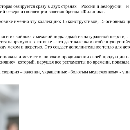
орая базируется сразу в двух странах – России и Белорусии – и
кий север» из коллекции валенок бренда «Филипок».
оисковике именно эту коллекцию: 15 конструктивов, 15 основных
оги из войлока с меховой подкладкой из натуральной шерсти, -
ется напрямую к заготовке – это дает валенкам особенную устой
ду мехом и шерстью. Это создает дополнительное тепло для дет
нствовала и мечтает о широком продвижении своей продукции на
ияние», который, нарушая все регламенты по времени, показал
 сюрприз – валенки, украшенные «Золотым медвежонком» - уник