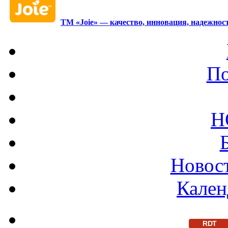
ТМ «Joie» — качество, инновация, надежност
По
Н
Новост
Кален
RDT