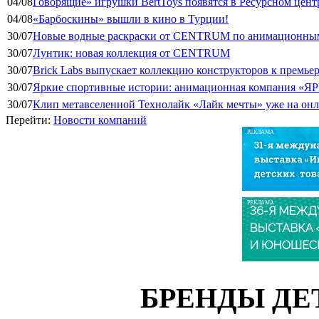
04/08
Говорящие» игрушки BertToys появятся в Ресурсном цент
04/08
«Барбоскины» вышли в кино в Турции!
30/07
Новые водные раскраски от CENTRUM по анимационным
30/07
Лунтик: новая коллекция от CENTRUM
30/07
Brick Labs выпускает коллекцию конструкторов к премь
30/07
Яркие спортивные истории: анимационная компания «ЯР
30/07
Клип метавселенной Технолайк «Лайк мечты» уже на он
Перейти:
Новости компаний
РЕКЛАМА
РЕКЛАМА
БРЕНДЫ ДЕ