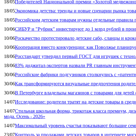
18/05
Победителей Национальной премии «Золотой медвежоно
18/05
Экономика детства: тренды и новые сценарии рынка това
18/05
Российским детским товарам нужны отдельные правила 
10/06
СИБУР и "Рубрик" инвестируют до 1 млрд рублей в прои
10/06
Роскачество протестировало детские сабо, сланцы и крок
10/06
Кооперация вместо конкуренции: как Поволжье планируе
18/06
Росстандарт утвердил первый ГОСТ для игрушек с техн
18/06
83% диджитал‑экспертов назвали PR главным инструмен
30/06
Российские фабрики подгузников столкнулись с «патен
30/06
Как трансформируются визуальные предпочтения родител
30/06
В Петербурге владельцы магазинов с товарами для дете
14/07
Исследование: родители тратят на детские товары в средн
14/07
Стильная школьная форма, трикотаж класса премиум, диз
мода. Осень - 2026»
14/07
Максимальный уровень счастья показывают большие сем
23/07
Контроль за продажами детских товаров в интернете мог