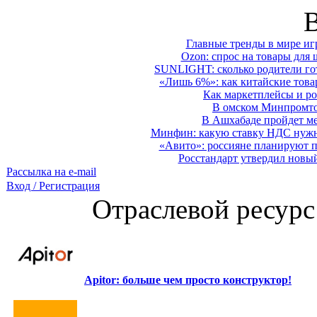
Главные тренды в мире иг
Ozon: спрос на товары для 
SUNLIGHT: сколько родители гот
«Лишь 6%»: как китайские това
Как маркетплейсы и ро
В омском Минпромтор
В Ашхабаде пройдет ме
Минфин: какую ставку НДС нужно
«Авито»: россияне планируют по
Росстандарт утвердил новы
Рассылка на e-mail
Вход / Регистрация
Отраслевой ресурс
Apitor: больше чем просто конструктор!