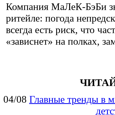
Компания МаЛеК-БэБи зн
ритейле: погода непредс
всегда есть риск, что ча
«зависнет» на полках, за
ЧИТА
04/08
Главные тренды в м
детс