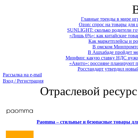
Главные тренды в мире иг
Ozon: спрос на товары для 
SUNLIGHT: сколько родители гот
«Лишь 6%»: как китайские това
Как маркетплейсы и ро
В омском Минпромтор
В Ашхабаде пройдет ме
Минфин: какую ставку НДС нужно
«Авито»: россияне планируют по
Росстандарт утвердил новы
Рассылка на e-mail
Вход / Регистрация
Отраслевой ресурс
Paomma – стильные и безопасные товары д