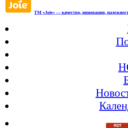
ТМ «Joie» — качество, инновация, надежност
По
Н
Новост
Кален
RDT