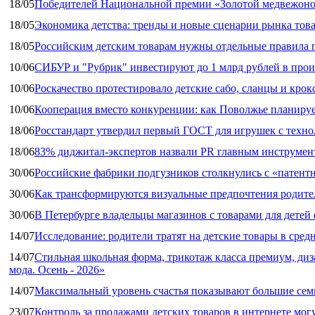
18/05
Победителей Национальной премии «Золотой медвежоно
18/05
Экономика детства: тренды и новые сценарии рынка това
18/05
Российским детским товарам нужны отдельные правила 
10/06
СИБУР и "Рубрик" инвестируют до 1 млрд рублей в прои
10/06
Роскачество протестировало детские сабо, сланцы и крок
10/06
Кооперация вместо конкуренции: как Поволжье планируе
18/06
Росстандарт утвердил первый ГОСТ для игрушек с техн
18/06
83% диджитал‑экспертов назвали PR главным инструмен
30/06
Российские фабрики подгузников столкнулись с «патен
30/06
Как трансформируются визуальные предпочтения родител
30/06
В Петербурге владельцы магазинов с товарами для дете
14/07
Исследование: родители тратят на детские товары в средн
14/07
Стильная школьная форма, трикотаж класса премиум, диз
мода. Осень - 2026»
14/07
Максимальный уровень счастья показывают большие сем
23/07
Контроль за продажами детских товаров в интернете мог