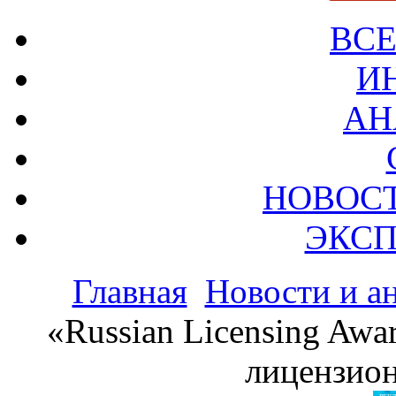
ВСЕ
И
АН
НОВОС
ЭКСП
Главная
Новости и а
«Russian Licensing Awa
лицензио