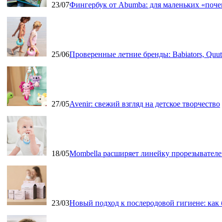
23/07
Фингербук от Abumba: для маленьких «поч
25/06
Проверенные летние бренды: Babiators, Qu
27/05
Avenir: свежий взгляд на детское творчество
18/05
Mombella расширяет линейку прорезывателе
23/03
Новый подход к послеродовой гигиене: как