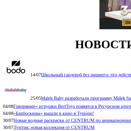
НОВОСТ
14/07
Школьный гардероб без лишнего: что дейст
25/05
Malek Baby разработали программу Malek Saf
04/08
Говорящие» игрушки BertToys появятся в Ресурсном цент
04/08
«Барбоскины» вышли в кино в Турции!
30/07
Новые водные раскраски от CENTRUM по анимационным
30/07
Лунтик: новая коллекция от CENTRUM