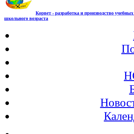
Корвет - разработка и производство учебны
школьного возраста
По
Н
Новост
Кален