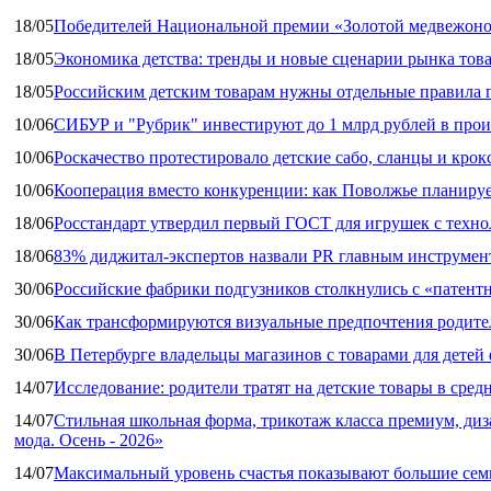
18/05
Победителей Национальной премии «Золотой медвежоно
18/05
Экономика детства: тренды и новые сценарии рынка това
18/05
Российским детским товарам нужны отдельные правила 
10/06
СИБУР и "Рубрик" инвестируют до 1 млрд рублей в прои
10/06
Роскачество протестировало детские сабо, сланцы и крок
10/06
Кооперация вместо конкуренции: как Поволжье планируе
18/06
Росстандарт утвердил первый ГОСТ для игрушек с техн
18/06
83% диджитал‑экспертов назвали PR главным инструмен
30/06
Российские фабрики подгузников столкнулись с «патен
30/06
Как трансформируются визуальные предпочтения родител
30/06
В Петербурге владельцы магазинов с товарами для дете
14/07
Исследование: родители тратят на детские товары в средн
14/07
Стильная школьная форма, трикотаж класса премиум, диз
мода. Осень - 2026»
14/07
Максимальный уровень счастья показывают большие сем