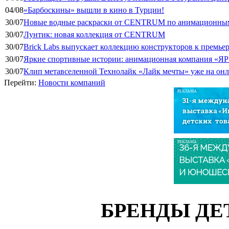
04/08
«Барбоскины» вышли в кино в Турции!
30/07
Новые водные раскраски от CENTRUM по анимационным
30/07
Лунтик: новая коллекция от CENTRUM
30/07
Brick Labs выпускает коллекцию конструкторов к премь
30/07
Яркие спортивные истории: анимационная компания «ЯР
30/07
Клип метавселенной Технолайк «Лайк мечты» уже на он
Перейти:
Новости компаний
РЕКЛАМА
РЕКЛАМА
БРЕНДЫ ДЕ