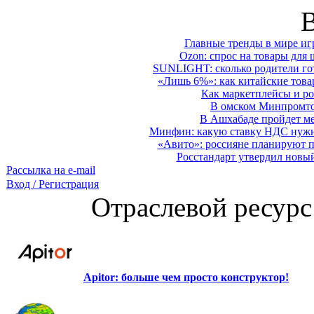
Главные тренды в мире иг
Ozon: спрос на товары для 
SUNLIGHT: сколько родители гот
«Лишь 6%»: как китайские това
Как маркетплейсы и ро
В омском Минпромтор
В Ашхабаде пройдет ме
Минфин: какую ставку НДС нужно
«Авито»: россияне планируют по
Росстандарт утвердил новы
Рассылка на e-mail
Вход / Регистрация
Отраслевой ресурс
Apitor: больше чем просто конструктор!