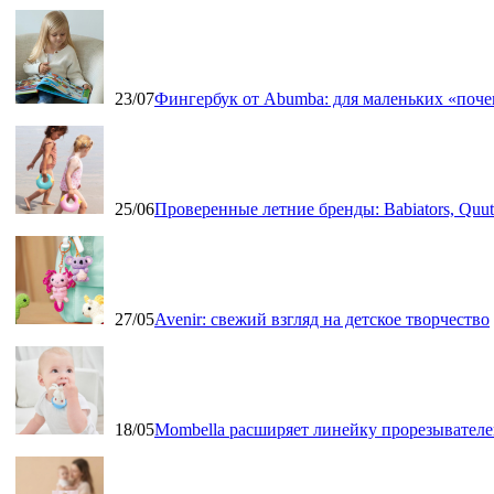
23/07
Фингербук от Abumba: для маленьких «поч
25/06
Проверенные летние бренды: Babiators, Qu
27/05
Avenir: свежий взгляд на детское творчество
18/05
Mombella расширяет линейку прорезывателе