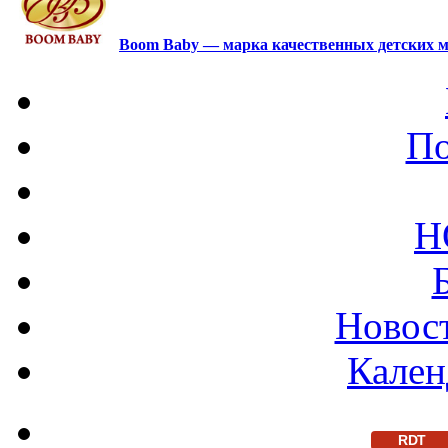
Boom Baby — марка качественных детских м
По
Н
Новост
Кален
RDT