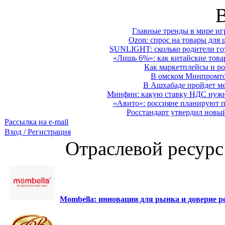
Главные тренды в мире иг
Ozon: спрос на товары для 
SUNLIGHT: сколько родители гот
«Лишь 6%»: как китайские това
Как маркетплейсы и ро
В омском Минпромтор
В Ашхабаде пройдет ме
Минфин: какую ставку НДС нужно
«Авито»: россияне планируют по
Росстандарт утвердил новы
Рассылка на e-mail
Вход / Регистрация
Отраслевой ресурс
Mombella: инновации для рынка и доверие ро