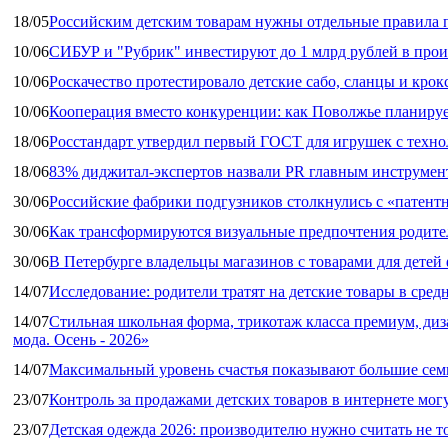
18/05
Российским детским товарам нужны отдельные правила 
10/06
СИБУР и "Рубрик" инвестируют до 1 млрд рублей в прои
10/06
Роскачество протестировало детские сабо, сланцы и крок
10/06
Кооперация вместо конкуренции: как Поволжье планируе
18/06
Росстандарт утвердил первый ГОСТ для игрушек с техн
18/06
83% диджитал‑экспертов назвали PR главным инструмен
30/06
Российские фабрики подгузников столкнулись с «патен
30/06
Как трансформируются визуальные предпочтения родител
30/06
В Петербурге владельцы магазинов с товарами для дете
14/07
Исследование: родители тратят на детские товары в средн
14/07
Стильная школьная форма, трикотаж класса премиум, диз
мода. Осень - 2026»
14/07
Максимальный уровень счастья показывают большие сем
23/07
Контроль за продажами детских товаров в интернете мог
23/07
Детская одежда 2026: производителю нужно считать не т