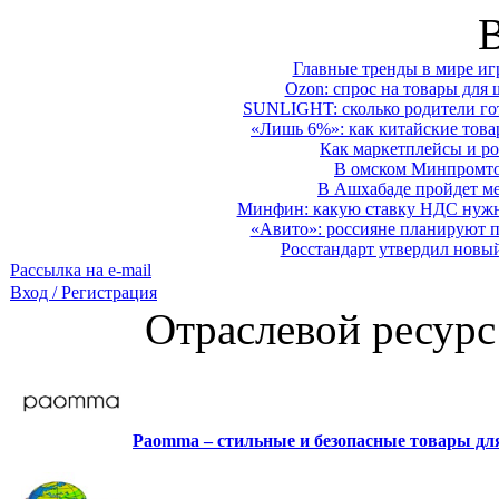
Главные тренды в мире иг
Ozon: спрос на товары для 
SUNLIGHT: сколько родители гот
«Лишь 6%»: как китайские това
Как маркетплейсы и ро
В омском Минпромтор
В Ашхабаде пройдет ме
Минфин: какую ставку НДС нужно
«Авито»: россияне планируют по
Росстандарт утвердил новы
Рассылка на e-mail
Вход / Регистрация
Отраслевой ресурс
Paomma – стильные и безопасные товары д