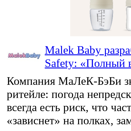
Malek Baby разр
Safety: «Полный в
Компания МаЛеК-БэБи зн
ритейле: погода непредс
всегда есть риск, что ча
«зависнет» на полках, за