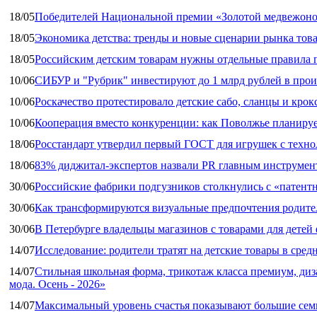
18/05
Победителей Национальной премии «Золотой медвежоно
18/05
Экономика детства: тренды и новые сценарии рынка това
18/05
Российским детским товарам нужны отдельные правила 
10/06
СИБУР и "Рубрик" инвестируют до 1 млрд рублей в прои
10/06
Роскачество протестировало детские сабо, сланцы и крок
10/06
Кооперация вместо конкуренции: как Поволжье планируе
18/06
Росстандарт утвердил первый ГОСТ для игрушек с техн
18/06
83% диджитал‑экспертов назвали PR главным инструмен
30/06
Российские фабрики подгузников столкнулись с «патен
30/06
Как трансформируются визуальные предпочтения родител
30/06
В Петербурге владельцы магазинов с товарами для дете
14/07
Исследование: родители тратят на детские товары в средн
14/07
Стильная школьная форма, трикотаж класса премиум, диз
мода. Осень - 2026»
14/07
Максимальный уровень счастья показывают большие сем