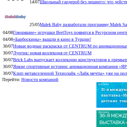
14/07
Школьный гардероб без лишнего: что дейст
25/05
Malek Baby разработали программу Malek Saf
04/08
Говорящие» игрушки BertToys появятся в Ресурсном цент
04/08
«Барбоскины» вышли в кино в Турции!
30/07
Новые водные раскраски от CENTRUM по анимационным
30/07
Лунтик: новая коллекция от CENTRUM
30/07
Brick Labs выпускает коллекцию конструкторов к премь
30/07
Яркие спортивные истории: анимационная компания «ЯР
30/07
Клип метавселенной Технолайк «Лайк мечты» уже на он
Перейти:
Новости компаний
РЕКЛАМА
РЕКЛАМА