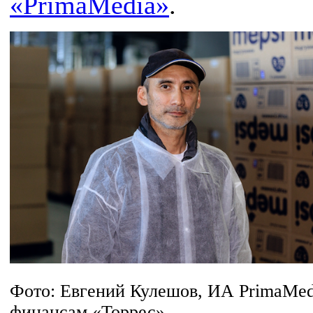
«PrimaMedia»
.
Фото: Евгений Кулешов, ИА PrimaMed
финансам «Торрес».