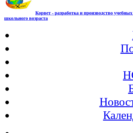
Корвет - разработка и производство учебны
школьного возраста
По
Н
Новост
Кален