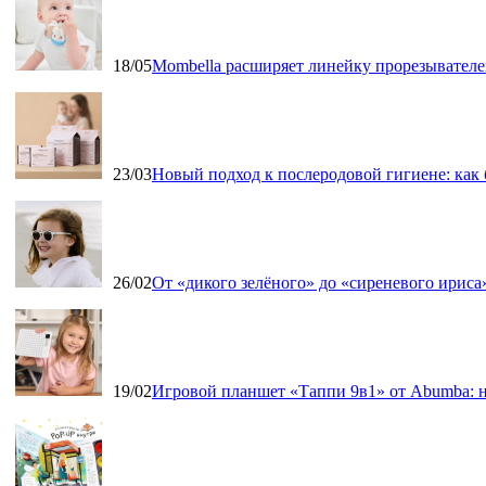
18/05
Mombella расширяет линейку прорезывателе
23/03
Новый подход к послеродовой гигиене: как
26/02
От «дикого зелёного» до «сиреневого ириса»
19/02
Игровой планшет «Таппи 9в1» от Abumba: н