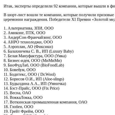
Итак, эксперты определили 92 компании, которые вышли в фи
В шорт-лист вошли те компании, которые получили призовые м
церемонии награждения. Победители XI Премии «Золотой медв
1. Альтернатива, ЗПИ, ООО
2. Амиконе, ПТК, ООО
3. АндерСон-Франчайзинг, ООО
4. АНРО технолоджи, ООО
5. Аэроплан, АО (Фиксики)
6. Балахничева С. В., ИП (Luxury Baby)
7. Белая Мануфактура, ООО (Умка)
8. Бизнес-идея, ООО (МиМиМи)
9. БиоФудЛаб, ООО (BioFoodLab)
10. Бовебум, ООО
11. Бодитекс, ООО ( Dr.Wool)
12. Борисов О.И., ИП (Aloe-slings)
13. Будылдина А.А., ИП (Умничка)
14. Бэст-Прайс, ООО (Fix Price)
15. Весна, ОАО
16. ВоккаЛокка, ООО
17. Воткинская промышленная компания, ОАО
18. Глобен, ООО
19. Грейт Фрейм, ООО