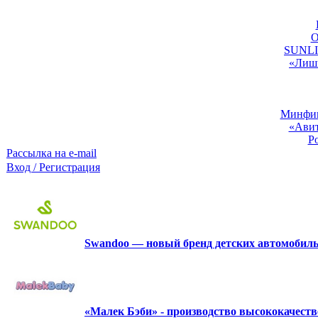
O
SUNLIG
«Лишь
Минфин:
«Авит
Р
Рассылка на e-mail
Вход / Регистрация
Swandoo — новый бренд детских автомобиль
«Малек Бэби» - производство высококачест