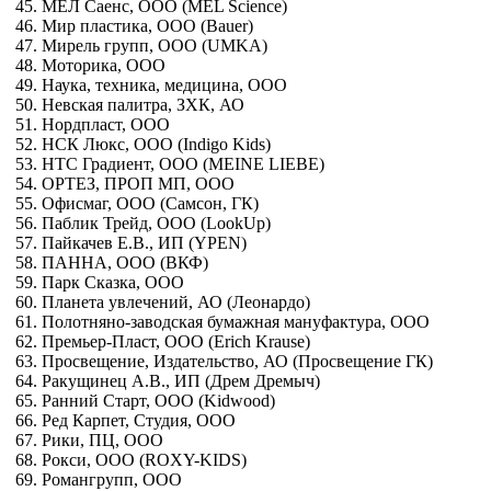
45. МЕЛ Саенс, ООО (MEL Science)
46. Мир пластика, ООО (Bauer)
47. Мирель групп, ООО (UMKA)
48. Моторика, ООО
49. Наука, техника, медицина, ООО
50. Невская палитра, ЗХК, АО
51. Нордпласт, ООО
52. НСК Люкс, ООО (Indigo Kids)
53. НТС Градиент, ООО (MEINE LIEBE)
54. ОРТЕЗ, ПРОП МП, ООО
55. Офисмаг, ООО (Самсон, ГК)
56. Паблик Трейд, ООО (LookUp)
57. Пайкачев Е.В., ИП (YPEN)
58. ПАННА, ООО (ВКФ)
59. Парк Сказка, ООО
60. Планета увлечений, АО (Леонардо)
61. Полотняно-заводская бумажная мануфактура, ООО
62. Премьер-Пласт, ООО (Erich Krause)
63. Просвещение, Издательство, АО (Просвещение ГК)
64. Ракущинец А.В., ИП (Дрем Дремыч)
65. Ранний Старт, ООО (Kidwood)
66. Ред Карпет, Студия, ООО
67. Рики, ПЦ, ООО
68. Рокси, ООО (ROXY-KIDS)
69. Романгрупп, ООО