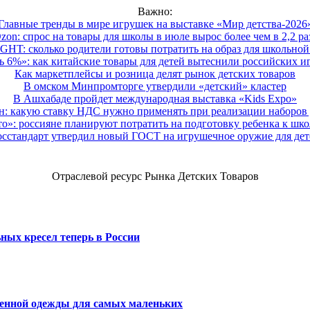
Важно:
Главные тренды в мире игрушек на выставке «Мир детства-2026
zon: спрос на товары для школы в июле вырос более чем в 2,2 ра
HT: сколько родители готовы потратить на образ для школьной 
 6%»: как китайские товары для детей вытеснили российских и
Как маркетплейсы и розница делят рынок детских товаров
В омском Минпромторге утвердили «детский» кластер
В Ашхабаде пройдет международная выставка «Kids Expo»
 какую ставку НДС нужно применять при реализации наборов д
о»: россияне планируют потратить на подготовку ребенка к школе
осстандарт утвердил новый ГОСТ на игрушечное оружие для дет
Отраслевой ресурс Рынка Детских Товаров
ных кресел теперь в России
венной одежды для самых маленьких