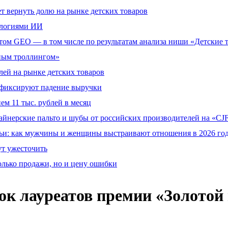
т вернуть долю на рынке детских товаров
ологиями ИИ
том GEO — в том числе по результатам анализа ниши «Детские 
тным троллингом»
ей на рынке детских товаров
й фиксируют падение выручки
ем 11 тыс. рублей в месяц
айнерские пальто и шубы от российских производителей на «CJF
ьи: как мужчины и женщины выстраивают отношения в 2026 го
ут ужесточить
олько продажи, но и цену ошибки
ок лауреатов премии «Золотой