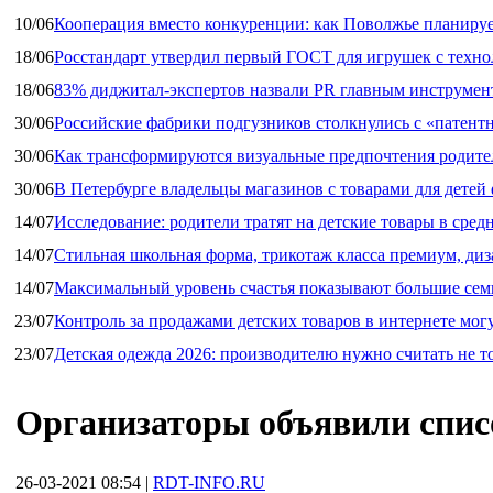
10/06
Кооперация вместо конкуренции: как Поволжье планируе
18/06
Росстандарт утвердил первый ГОСТ для игрушек с техн
18/06
83% диджитал‑экспертов назвали PR главным инструмен
30/06
Российские фабрики подгузников столкнулись с «патен
30/06
Как трансформируются визуальные предпочтения родител
30/06
В Петербурге владельцы магазинов с товарами для дете
14/07
Исследование: родители тратят на детские товары в средн
14/07
Стильная школьная форма, трикотаж класса премиум, диз
14/07
Максимальный уровень счастья показывают большие сем
23/07
Контроль за продажами детских товаров в интернете мог
23/07
Детская одежда 2026: производителю нужно считать не т
Организаторы объявили спис
26-03-2021 08:54
|
RDT-INFO.RU