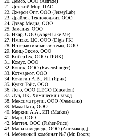
20. Демсо, ООО (Astrade)
21. Детский Мир, ПАО
22. Джерси Опт, ООО (JerseyLab)
23. Драйлок Текнолоджиз, ООО
24. Дэвар Медиа, ООО
25. Замания, ООО
26. Икар, ООО (Angel Like Me)
27. Импэкс, ЦС, ООО (Digis ГК)
28. Интерактивные системы, ООО
29. Канц-Эксмо, ООО
30. КиберТех, ООО (ТРИК)
31. Комус, ООО
32. Коник, ООО (Ravensburger)
33. Котмаркот, ООО
34. Кочигин А.В., ИП (Ярик)
35. Культ Тойс, ООО
36. Лего, ООО (LEGO Education)
37. Луч, ПК, Химический завод
38. Максима групп, ООО (Фамилия)
39. МамаПати, ООО
40. Маркин А.А., ИП (Markus)
41. Март, ООО
42. Маттел, ООО (Fisher-Price)
43. Маша и медведь, ООО (Анимакорд)
44. Мебельный комбинат №7 (Mr. Doors)