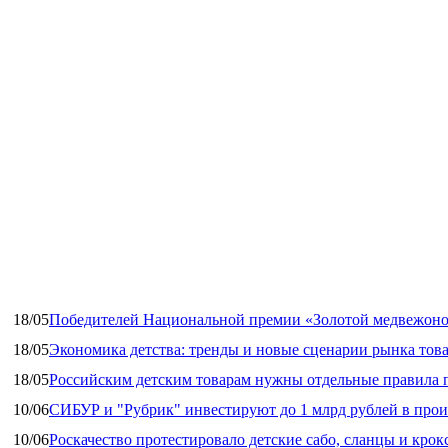
18/05
Победителей Национальной премии «Золотой медвежоно
18/05
Экономика детства: тренды и новые сценарии рынка това
18/05
Российским детским товарам нужны отдельные правила 
10/06
СИБУР и "Рубрик" инвестируют до 1 млрд рублей в прои
10/06
Роскачество протестировало детские сабо, сланцы и крок