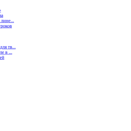
»
за
лине...
гроков
ля тв...
 в ...
ей