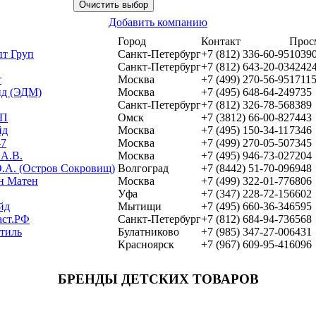
Добавить компанию
Город
Контакт
Прос
т Груп
Санкт-Петербург
+7 (812) 336-60-95
1039
Санкт-Петербург
+7 (812) 643-20-03
4242
т
Москва
+7 (499) 270-56-95
1711
д (ЭДМ)
Москва
+7 (495) 648-64-24
9735
Санкт-Петербург
+7 (812) 326-78-56
8389
ШП
Омск
+7 (3812) 66-00-82
7443
йд
Москва
+7 (495) 150-34-11
7346
-7
Москва
+7 (499) 270-05-50
7345
 А.В.
Москва
+7 (495) 946-73-02
7204
.А. (Остров Сокровищ)
Волгоград
+7 (8442) 51-70-09
6948
н Матен
Москва
+7 (499) 322-01-77
6806
Уфа
+7 (347) 228-72-15
6602
йд
Мытищи
+7 (495) 660-36-34
6595
ст.РФ
Санкт-Петербург
+7 (812) 684-94-73
6568
тиль
Булатниково
+7 (985) 347-27-00
6431
Красноярск
+7 (967) 609-95-41
6096
БРЕНДЫ ДЕТСКИХ ТОВАРОВ