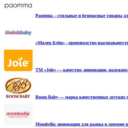
Paomma – стильные и безопасные товары д
«Малек Бэби» - производство высококачес
ТМ «Joie» — качество, инновация, надежнос
Boom Baby — марка качественных детских 
Mombella: инновации для рынка и доверие р