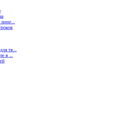
»
за
лине...
гроков
ля тв...
 в ...
ей