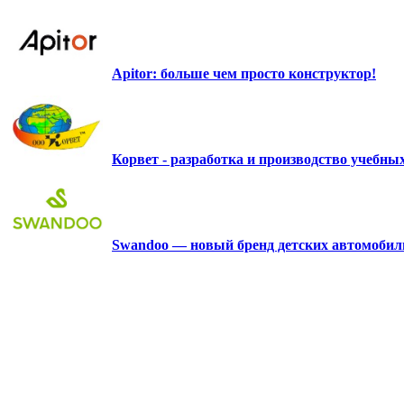
Apitor: больше чем просто конструктор!
Корвет - разработка и производство учебн
Swandoo — новый бренд детских автомобиль