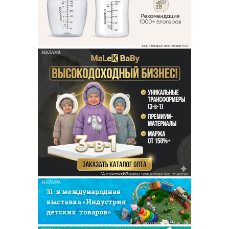
ООО "АРТИАЛ" ИНН: 9731017574
РЕКЛАМА
ООО "ФИРМА "ХРИЗАНТЕМА" ИНН: 7719007569
РЕКЛАМА
АО "ЭКСПОЦЕНТР" ИНН: 7718033809