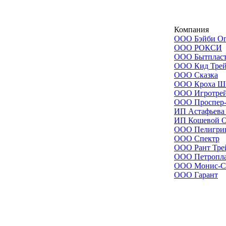
Компания
ООО Бэйби Оп
ООО РОКСИ
ООО Бытплас
ООО Кид Трей
ООО Сказка
ООО Кроха 
ООО Игротре
ООО Проспер
ИП Астафьева
ИП Кошевой О
ООО Пелигри
ООО Спектр
ООО Рант Тре
ООО Петропла
ООО Монис-С
ООО Гарант