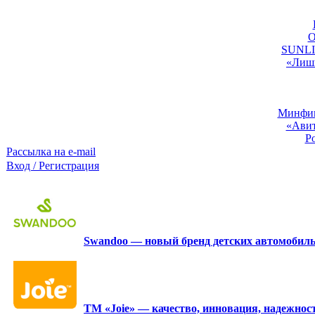
O
SUNLIG
«Лишь
Минфин:
«Авит
Р
Рассылка на e-mail
Вход / Регистрация
Swandoo — новый бренд детских автомобиль
ТМ «Joie» — качество, инновация, надежност