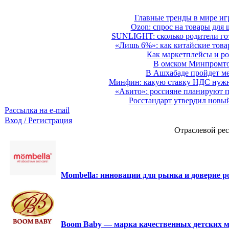
Главные тренды в мире иг
Ozon: спрос на товары для 
SUNLIGHT: сколько родители гот
«Лишь 6%»: как китайские това
Как маркетплейсы и ро
В омском Минпромтор
В Ашхабаде пройдет ме
Минфин: какую ставку НДС нужно
«Авито»: россияне планируют по
Росстандарт утвердил новы
Рассылка на e-mail
Вход / Регистрация
Отраслевой рес
Mombella: инновации для рынка и доверие ро
Boom Baby — марка качественных детских м