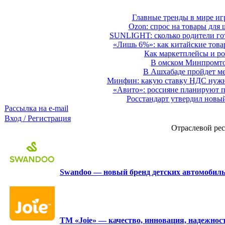
Главные тренды в мире иг
Ozon: спрос на товары для 
SUNLIGHT: сколько родители гот
«Лишь 6%»: как китайские това
Как маркетплейсы и ро
В омском Минпромтор
В Ашхабаде пройдет ме
Минфин: какую ставку НДС нужно
«Авито»: россияне планируют по
Росстандарт утвердил новы
Рассылка на e-mail
Вход / Регистрация
Отраслевой рес
Swandoo — новый бренд детских автомобиль
ТМ «Joie» — качество, инновация, надежност