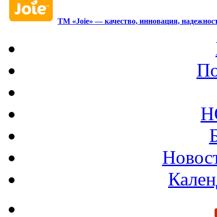
ТМ «Joie» — качество, инновация, надежност
По
Н
Новост
Кален