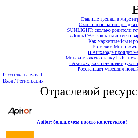
Главные тренды в мире иг
Ozon: спрос на товары для 
SUNLIGHT: сколько родители гот
«Лишь 6%»: как китайские това
Как маркетплейсы и ро
В омском Минпромтор
В Ашхабаде пройдет ме
Минфин: какую ставку НДС нужно
«Авито»: россияне планируют по
Росстандарт утвердил новы
Рассылка на e-mail
Вход / Регистрация
Отраслевой ресурс
Apitor: больше чем просто конструктор!