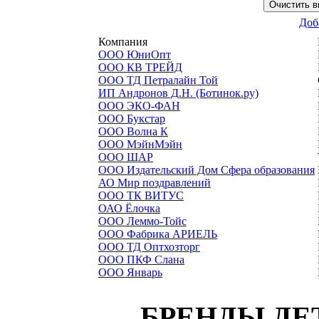
Доб
Компания
ООО ЮниОпт
ООО КВ ТРЕЙД
ООО ТД Петралайн Той
ИП Андронов Д.Н. (Ботинок.ру)
ООО ЭКО-ФАН
ООО Букстар
ООО Волна К
ООО МэйнМэйн
ООО ШАР
ООО Издательский Дом Сфера образования
АО Мир поздравлений
ООО ТК ВИТУС
ОАО Ёлочка
ООО Леммо-Тойс
ООО Фабрика АРИЕЛЬ
ООО ТД Оптхозторг
ООО ПКФ Слана
ООО Январь
БРЕНДЫ ДЕ