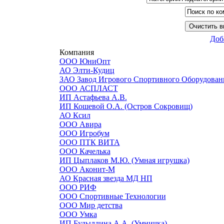
Доб
Компания
ООО ЮниОпт
АО Элти-Кудиц
ЗАО Завод Игрового Спортивного Оборудован
ООО АСПЛАСТ
ИП Астафьева А.В.
ИП Кошевой О.А. (Остров Сокровищ)
АО Ксил
ООО Авира
ООО Игробум
ООО ПТК ВИТА
ООО Качелька
ИП Цыплаков М.Ю. (Умная игрушка)
ООО Аконит-М
АО Красная звезда МД НП
ООО РИФ
ООО Спортивные Технологии
ООО Мир детства
ООО Умка
ИП Будылдина А.А. (Умничка)