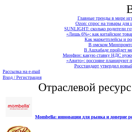
Главные тренды в мире иг
Ozon: спрос на товары для 
SUNLIGHT: сколько родители гот
«Лишь 6%»: как китайские това
Как маркетплейсы и ро
В омском Минпромтор
В Ашхабаде пройдет ме
Минфин: какую ставку НДС нужно
«Авито»: россияне планируют по
Росстандарт утвердил новы
Рассылка на e-mail
Вход / Регистрация
Отраслевой ресурс
Mombella: инновации для рынка и доверие ро