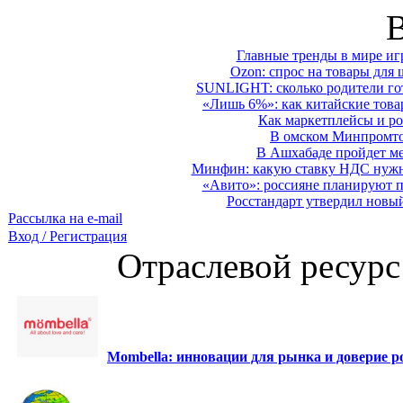
Главные тренды в мире иг
Ozon: спрос на товары для 
SUNLIGHT: сколько родители гот
«Лишь 6%»: как китайские това
Как маркетплейсы и ро
В омском Минпромтор
В Ашхабаде пройдет ме
Минфин: какую ставку НДС нужно
«Авито»: россияне планируют по
Росстандарт утвердил новы
Рассылка на e-mail
Вход / Регистрация
Отраслевой ресурс
Mombella: инновации для рынка и доверие ро