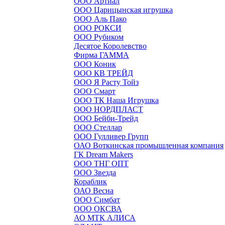
ООО Артиал
ООО Царицынская игрушка
ООО Аль Пако
ООО РОКСИ
ООО Рубиком
Десятое Королевство
Фирма ГАММА
ООО Коник
ООО КВ ТРЕЙД
ООО Я Расту Тойз
ООО Смарт
ООО ТК Наша Игрушка
ООО НОРДПЛАСТ
ООО Бейби-Трейд
ООО Стеллар
ООО Гулливер Групп
ОАО Воткинская промышленная компания
ГК Dream Makers
ООО ТНГ ОПТ
ООО Звезда
Кораблик
ОАО Весна
ООО Симбат
ООО ОКСВА
АО МТК АЛИСА