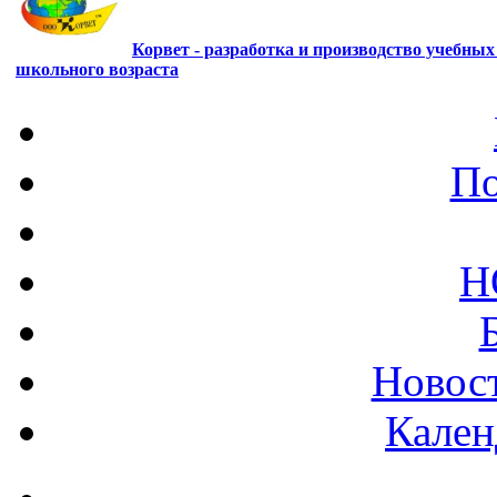
Корвет - разработка и производство учебны
школьного возраста
По
Н
Новост
Кален