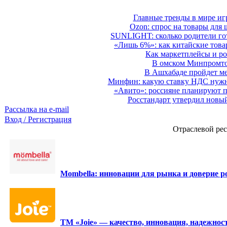
Главные тренды в мире иг
Ozon: спрос на товары для 
SUNLIGHT: сколько родители гот
«Лишь 6%»: как китайские това
Как маркетплейсы и ро
В омском Минпромтор
В Ашхабаде пройдет ме
Минфин: какую ставку НДС нужно
«Авито»: россияне планируют по
Росстандарт утвердил новы
Рассылка на e-mail
Вход / Регистрация
Отраслевой рес
Mombella: инновации для рынка и доверие ро
ТМ «Joie» — качество, инновация, надежност