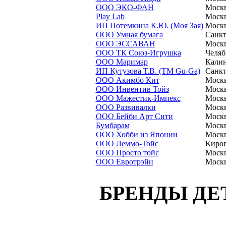
ООО ЭКО-ФАН
Моск
Play Lab
Моск
ИП Потемкина К.Ю. (Моя Зая)
Моск
ООО Умная бумага
Санкт
ООО ЭССАВАН
Моск
ООО ТК Союз-Игрушка
Челяб
ООО Маримар
Кали
ИП Кутузова Т.В. (ТМ Gu-Ga)
Санкт
ООО Акимбо Кит
Моск
ООО Инвентив Тойз
Моск
ООО Мажестик-Импекс
Моск
ООО Развивалки
Моск
ООО Бейби Арт Сити
Моск
Бумбарам
Моск
ООО Хобби из Японии
Моск
ООО Леммо-Тойс
Киро
ООО Просто тойс
Моск
ООО Евротрэйн
Моск
БРЕНДЫ ДЕ