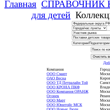
Главная
СПРАВОЧНИК
для детей
Коллекц
Доб
Компания
Город
ООО Смарт
Моск
ОАО Весна
Киро
ООО ТД Петралайн Той
Санкт
ООО КРОНА ПКФ
Влад
ООО Компания ОРАНЖ
Моск
Огонек
Рязан
ООО Март
Моск
ООО Юнитойс МСК
Моск
ООО Новые Люди
Моск