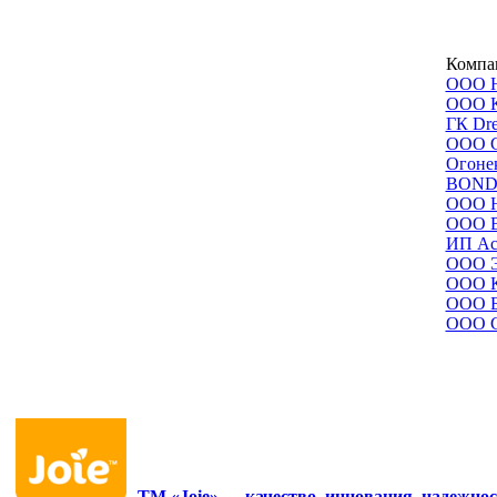
Компа
ООО 
ООО 
ГК Dr
ООО С
Огоне
BOND
ООО 
ООО В
ИП Ас
ООО 
ООО К
ООО Б
ООО С
ТМ «Joie» — качество, инновация, надежнос