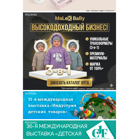
ООО "АРТИАЛ" ИНН: 9731017574
РЕКЛАМА
ООО "ФИРМА "ХРИЗАНТЕМА" ИНН: 7719007569
РЕКЛАМА
АО "ЭКСПОЦЕНТР" ИНН: 7718033809
РЕКЛАМА