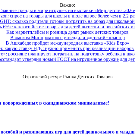
Важно:
Главные тренды в мире игрушек на выставке «Мир детства-2026
zon: спрос на товары для школы в июле вырос более чем в 2,2 ра
HT: сколько родители готовы потратить на образ для школьной 
 6%»: как китайские товары для детей вытеснили российских и
Как маркетплейсы и розница делят рынок детских товаров
В омском Минпромторге утвердили «детский» кластер
В Ашхабаде пройдет международная выставка «Kids Expo»
 какую ставку НДС нужно применять при реализации наборов д
о»: россияне планируют потратить на подготовку ребенка к школе
осстандарт утвердил новый ГОСТ на игрушечное оружие для дет
Отраслевой ресурс Рынка Детских Товаров
ля новорожденных в скандинавском минимализме!
х пособий и развивающих игр для детей дошкольного и младш