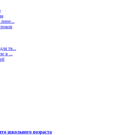
»
за
лине...
гроков
ля тв...
 в ...
ей
его школьного возраста