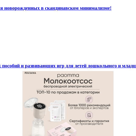
ля новорожденных в скандинавском минимализме!
ых пособий и развивающих игр для детей дошкольного и млад
РЕКЛАМА