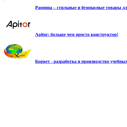
Paomma – стильные и безопасные товары д
Apitor: больше чем просто конструктор!
Корвет - разработка и производство учебн