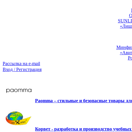
O
SUNLIG
«Лишь
Минфин:
«Авит
Р
Рассылка на e-mail
Вход / Регистрация
Paomma – стильные и безопасные товары д
Корвет - разработка и производство учебны