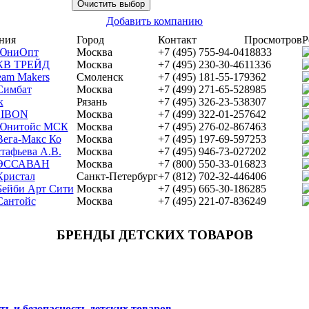
Добавить компанию
ния
Город
Контакт
Просмотров
Р
ЮниОпт
Москва
+7 (495) 755-94-04
18833
КВ ТРЕЙД
Москва
+7 (495) 230-30-46
11336
eam Makers
Смоленск
+7 (495) 181-55-17
9362
имбат
Москва
+7 (499) 271-65-52
8985
к
Рязань
+7 (495) 326-23-53
8307
IBON
Москва
+7 (499) 322-01-25
7642
Юнитойс МСК
Москва
+7 (495) 276-02-86
7463
ега-Макс Ко
Москва
+7 (495) 197-69-59
7253
тафьева А.В.
Москва
+7 (495) 946-73-02
7202
ЭССАВАН
Москва
+7 (800) 550-33-01
6823
ристал
Санкт-Петербург
+7 (812) 702-32-44
6406
ейби Арт Сити
Москва
+7 (495) 665-30-18
6285
антойс
Москва
+7 (495) 221-07-83
6249
БРЕНДЫ ДЕТСКИХ ТОВАРОВ
ть и безопасность детских товаров