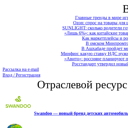
Главные тренды в мире иг
Ozon: спрос на товары для 
SUNLIGHT: сколько родители гот
«Лишь 6%»: как китайские това
Как маркетплейсы и ро
В омском Минпромтор
В Ашхабаде пройдет ме
Минфин: какую ставку НДС нужно
«Авито»: россияне планируют по
Росстандарт утвердил новы
Рассылка на e-mail
Вход / Регистрация
Отраслевой ресурс
Swandoo — новый бренд детских автомобиль