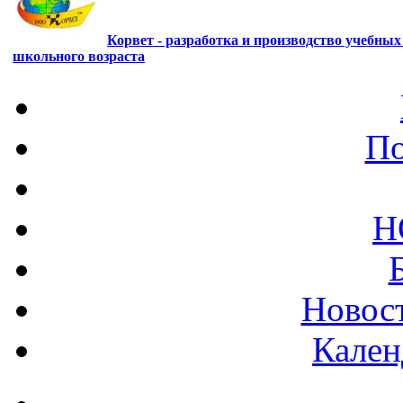
Корвет - разработка и производство учебны
школьного возраста
По
Н
Новост
Кален