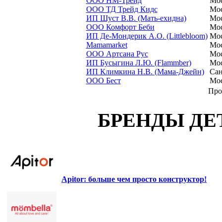
ООО НМ-Трейд
Мо
ООО ТД Трейд Кидс
Мо
ИП Шуст В.В. (Мать-ехидна)
Мо
ООО Комфорт Беби
Мо
ИП Де-Мондерик А.О. (Littlebloom)
Мо
Mamamarket
Мо
ООО Артсана Рус
Мо
ИП Бусыгина Л.Ю. (Flammber)
Мо
ИП Климкина Н.В. (Мама-Джейн)
Сан
ООО Бест
Мо
Про
БРЕНДЫ ДЕ
Apitor: больше чем просто конструктор!