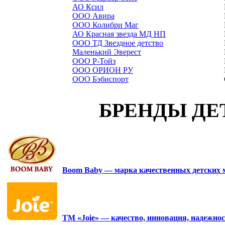
АО Ксил
ООО Авира
ООО Колибри Маг
АО Красная звезда МД НП
ООО ТД Звездное детство
Маленький Эверест
ООО Р-Тойз
ООО ОРИОН РУ
ООО Бэбиспорт
БРЕНДЫ ДЕ
Boom Baby — марка качественных детских 
ТМ «Joie» — качество, инновация, надежнос