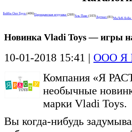
Бэйби Опт Груп
(406)
Царицынская игрушка
(269)
Аль Пако
(103)
Артиал
(81)
МаЛеК-БэБи
Новинка Vladi Toys — игры н
10-01-2018 15:41
|
ООО Я 
Компания «Я РАС
необычные новинк
марки Vladi Toys.
Вы когда-нибудь задумыва