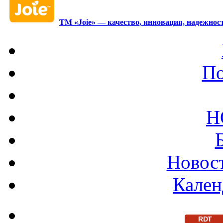
ТМ «Joie» — качество, инновация, надежност
По
Н
Новост
Кален
RDT