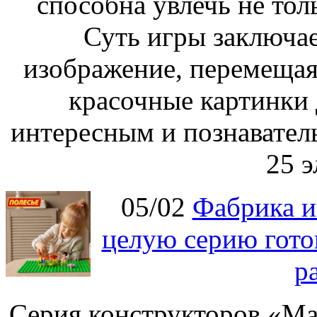
способна увлечь не толь
Суть игры заключае
изображение, перемещая
красочные картинки 
интересным и познавател
25 э
05/02
Фабрика и
целую серию гото
р
Серия конструкторов «Ма