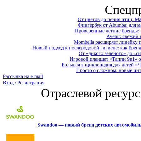
Спецп
От цветов до пения птиц: M
Фингербук от Abumba: для м
Проверенные летние бренды: 
Avenir: свежий 
Mombella расширяет линейку п
Новый подход к послеродовой гигиене: как брен
От «дикого зелёного» до «си
Игровой планшет «Таппи 9в1» о
Большая энциклопедия для детей «Ч
Просто о сложном: новые ин
Рассылка на e-mail
Вход / Регистрация
Отраслевой ресурс
Swandoo — новый бренд детских автомобиль